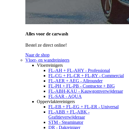
Alles voor de carwash
Bestel ze direct online!
Naar de shop
Vloer- en wandreinigers
Vloerreinigers
FL-AH + FL-AHY - Professional
FL-CG + FL-CR + FL-RY - Commercial
FL-AER + AEG - Allrounder
FL-PH + FL-PB - Contractor + BIG
FL-ABH-KAU - Kauwgomverwijderaar
FL-SAR - AQUA
Oppervlaktereinigers
FL-EB + FL-EG + FL-ER - Universal
FL-ABB + FL-ABK -
Grafitieverwijderaar
STM - Steaminator
DR - Dakreiniger