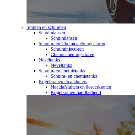
Spuiten en schuimen
Schuimlansen
Schuimlansen
Schuim- en Chemicaliën injectoren
Schuiminjectoren
Chemicaliën injectoren
Neveltanks
Neveltanks
Schuim- en chemietanks
Schuim- en chemietanks
Kogelkranen en afsluiters
Naaldafsluiters en doseerkranen
Kogelkranen handbediend