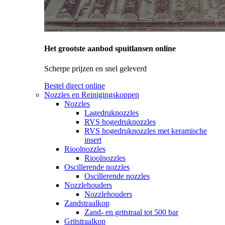
Het grootste aanbod spuitlansen online
Scherpe prijzen en snel geleverd
Bestel direct online
Nozzles en Reinigingskoppen
Nozzles
Lagedruknozzles
RVS hogedruknozzles
RVS hogedruknozzles met keramische
insert
Rioolnozzles
Rioolnozzles
Oscillerende nozzles
Oscillerende nozzles
Nozzlehouders
Nozzlehouders
Zandstraalkop
Zand- en gritstraal tot 500 bar
Gritstraalkop