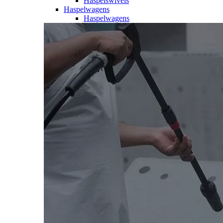
Haspelswivels
Haspelwagens
Haspelwagens