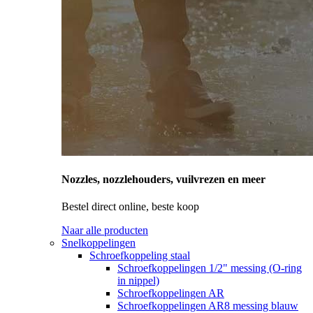
Nozzles, nozzlehouders, vuilvrezen en meer
Bestel direct online, beste koop
Naar alle producten
Snelkoppelingen
Schroefkoppeling staal
Schroefkoppelingen 1/2" messing (O-ring
in nippel)
Schroefkoppelingen AR
Schroefkoppelingen AR8 messing blauw