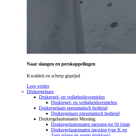
Naar slangen en perskoppelingen
Kwaliteit en scherp geprijsd
Lees verder
Drukregelaars
Drukregel- en veiligheidsventielen
Drukregel- en veiligheidsventielen
Drukregelaars pneumatisch bediend
Drukregelaars pneumatisch bediend
Drukregelautomaten Messing
Drukregelautomaten messing tot 50 l/min
Drukregelautomaten messing type K en
Zero (slang en pomp drukloos)