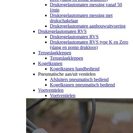
Drukregelautomaten messing vanaf 50
l/min
Drukregelautomaten messing met
drukschakelaar
Drukregelautomaten aanbouwuitvoering
Drukregelautomaten RVS
Drukregelautomaten RVS
Drukregelautomaten RVS type K en Zero
(slang en pomp drukloos)
Terugslagkleppen
Terugslagkleppen
Kogelkranen
Kogelkranen handbediend
Pneumatische aan/uit ventielen
Afsluiters pneumatisch bediend
Kogelkranen pneumatisch bediend
Voetventielen
Voetventielen