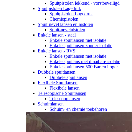
Spuitpistolen lekkend - vorstbeveiligd
Spuitpistolen Lagedruk
Spuitpistolen Lagedruk
Chemiepistolen
Spuit-nevel lansen en pistolen
Spuit-nevelpistolen
Enkele lansen - staal
Enkele spuitlansen met isolatie
Enkele spuitlansen zonder isolatie
Enkele lansen- RVS
Enkele spuitlansen met isolatie
Enkele spuitlans met draaibare isolatie
Enkele spuitlansen 500 Bar en hoger
Dubbele spuitlansen
Dubbele spuitlansen
Flexibele Spuitlansen
Flexibele lansen
Telescopische Spuitlansen
Telescooplansen
Schuimlansen
Schuim- en chemie toebehoren