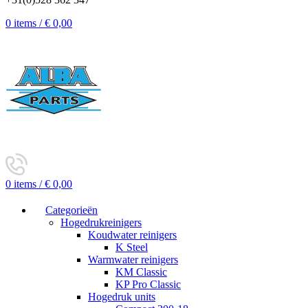
0
items
/
€
0,00
0
items
/
€
0,00
Categorieën
Hogedrukreinigers
Koudwater reinigers
K Steel
Warmwater reinigers
KM Classic
KP Pro Classic
Hogedruk units