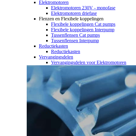
Elektromotoren
Elektromotoren 230V - monofase
Elektromotoren driefase
Flenzen en Flexibele koppelingen
Flexibele koppelingen Cat pumps
Flexibele koppelingen Interpump
Tussenflensen Cat pumps
Tussenflensen Interpump
Reductiekasten
Reductiekasten
Vervangingsdelen
Vervangingsdelen voor Elektromotoren