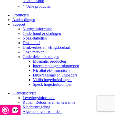
Naar de shop
Alle producten
Producten
Aanbiedingen
Support
Nuttige informatie
Onderhoud & storingen
Nozzletabellen
Draadtabel
Drukverlies en Slangdoorlaat
Onze merken
Onderdelentekeningen
Mosmatic producten
Interpump hogedrukpompen
Nicolini elektromotoren
Drukregelaars en unloaders
Vitillo hogedrukslangen
Speck hogedrukpompen
Klantenservice
Leveringsinformatie
Ruilen, Retourneren en Garantie
Klachtenregeling
9,2
Algemene voorwaarden