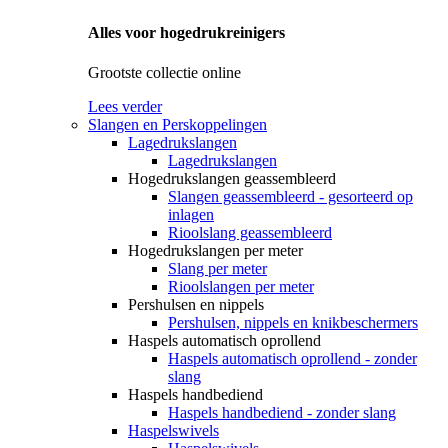
Alles voor hogedrukreinigers
Grootste collectie online
Lees verder
Slangen en Perskoppelingen
Lagedrukslangen
Lagedrukslangen
Hogedrukslangen geassembleerd
Slangen geassembleerd - gesorteerd op
inlagen
Rioolslang geassembleerd
Hogedrukslangen per meter
Slang per meter
Rioolslangen per meter
Pershulsen en nippels
Pershulsen, nippels en knikbeschermers
Haspels automatisch oprollend
Haspels automatisch oprollend - zonder
slang
Haspels handbediend
Haspels handbediend - zonder slang
Haspelswivels