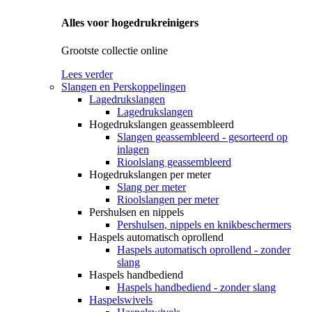
Alles voor hogedrukreinigers
Grootste collectie online
Lees verder
Slangen en Perskoppelingen
Lagedrukslangen
Lagedrukslangen
Hogedrukslangen geassembleerd
Slangen geassembleerd - gesorteerd op
inlagen
Rioolslang geassembleerd
Hogedrukslangen per meter
Slang per meter
Rioolslangen per meter
Pershulsen en nippels
Pershulsen, nippels en knikbeschermers
Haspels automatisch oprollend
Haspels automatisch oprollend - zonder
slang
Haspels handbediend
Haspels handbediend - zonder slang
Haspelswivels