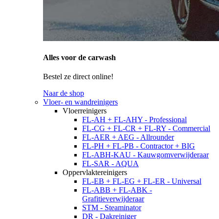
Alles voor de carwash
Bestel ze direct online!
Naar de shop
Vloer- en wandreinigers
Vloerreinigers
FL-AH + FL-AHY - Professional
FL-CG + FL-CR + FL-RY - Commercial
FL-AER + AEG - Allrounder
FL-PH + FL-PB - Contractor + BIG
FL-ABH-KAU - Kauwgomverwijderaar
FL-SAR - AQUA
Oppervlaktereinigers
FL-EB + FL-EG + FL-ER - Universal
FL-ABB + FL-ABK -
Grafitieverwijderaar
STM - Steaminator
DR - Dakreiniger