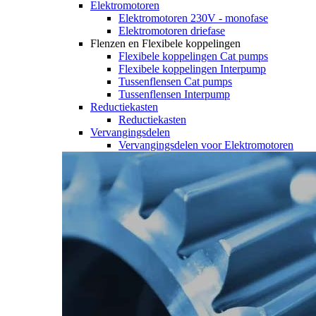
Elektromotoren
Elektromotoren 230V - monofase
Elektromotoren driefase
Flenzen en Flexibele koppelingen
Flexibele koppelingen Cat pumps
Flexibele koppelingen Interpump
Tussenflensen Cat pumps
Tussenflensen Interpump
Reductiekasten
Reductiekasten
Vervangingsdelen
Vervangingsdelen voor Elektromotoren