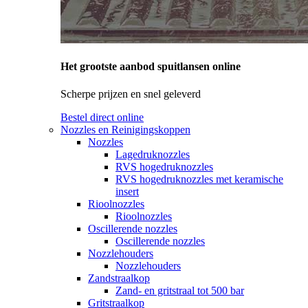
Het grootste aanbod spuitlansen online
Scherpe prijzen en snel geleverd
Bestel direct online
Nozzles en Reinigingskoppen
Nozzles
Lagedruknozzles
RVS hogedruknozzles
RVS hogedruknozzles met keramische
insert
Rioolnozzles
Rioolnozzles
Oscillerende nozzles
Oscillerende nozzles
Nozzlehouders
Nozzlehouders
Zandstraalkop
Zand- en gritstraal tot 500 bar
Gritstraalkop