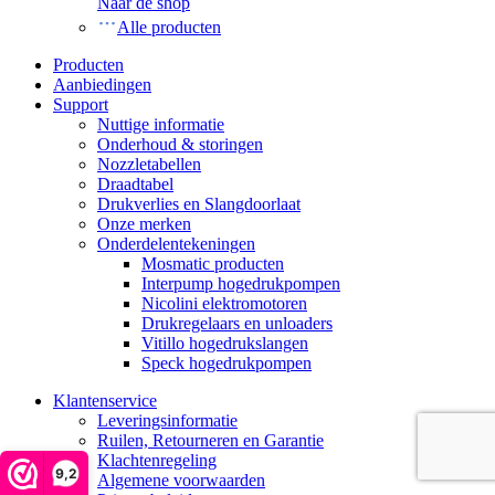
Naar de shop
Alle producten
Producten
Aanbiedingen
Support
Nuttige informatie
Onderhoud & storingen
Nozzletabellen
Draadtabel
Drukverlies en Slangdoorlaat
Onze merken
Onderdelentekeningen
Mosmatic producten
Interpump hogedrukpompen
Nicolini elektromotoren
Drukregelaars en unloaders
Vitillo hogedrukslangen
Speck hogedrukpompen
Klantenservice
Leveringsinformatie
Ruilen, Retourneren en Garantie
Klachtenregeling
9,2
Algemene voorwaarden