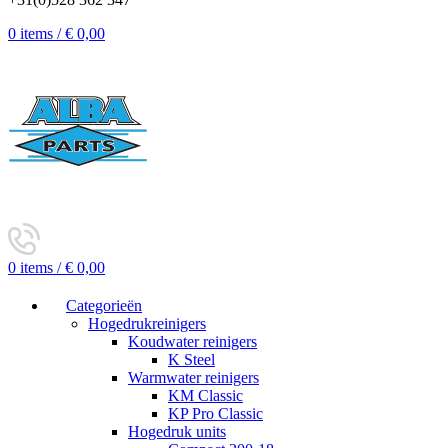
0
items
/
€
0,00
0
items
/
€
0,00
Categorieën
Hogedrukreinigers
Koudwater reinigers
K Steel
Warmwater reinigers
KM Classic
KP Pro Classic
Hogedruk units