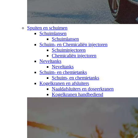
Spuiten en schuimen
Schuimlansen
Schuimlansen
Schuim- en Chemicaliën injectoren
Schuiminjectoren
Chemicaliën injectoren
Neveltanks
Neveltanks
Schuim- en chemietanks
Schuim- en chemietanks
Kogelkranen en afsluiters
Naaldafsluiters en doseerkranen
Kogelkranen handbediend