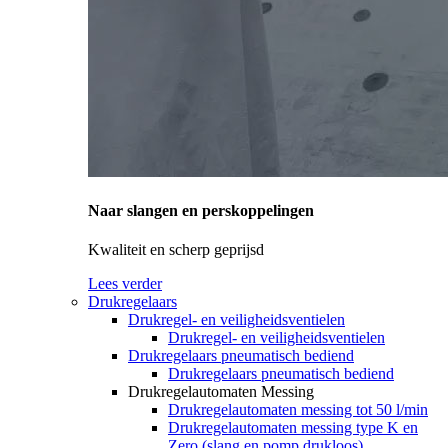
Naar slangen en perskoppelingen
Kwaliteit en scherp geprijsd
Lees verder
Drukregelaars
Drukregel- en veiligheidsventielen
Drukregel- en veiligheidsventielen
Drukregelaars pneumatisch bediend
Drukregelaars pneumatisch bediend
Drukregelautomaten Messing
Drukregelautomaten messing tot 50 l/min
Drukregelautomaten messing type K en
Zero (slang en pomp drukloos)