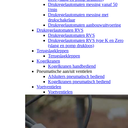
Drukregelautomaten messing vanaf 50
l/min
Drukregelautomaten messing met
drukschakelaar
Drukregelautomaten aanbouwuitvoering
Drukregelautomaten RVS
Drukregelautomaten RVS
Drukregelautomaten RVS type K en Zero
(slang en pomp drukloos)
Terugslagkleppen
Terugslagkleppen
Kogelkranen
Kogelkranen handbediend
Pneumatische aan/uit ventielen
Afsluiters pneumatisch bediend
Kogelkranen pneumatisch bediend
Voetventielen
Voetventielen