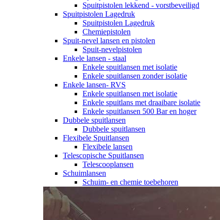
Spuitpistolen lekkend - vorstbeveiligd
Spuitpistolen Lagedruk
Spuitpistolen Lagedruk
Chemiepistolen
Spuit-nevel lansen en pistolen
Spuit-nevelpistolen
Enkele lansen - staal
Enkele spuitlansen met isolatie
Enkele spuitlansen zonder isolatie
Enkele lansen- RVS
Enkele spuitlansen met isolatie
Enkele spuitlans met draaibare isolatie
Enkele spuitlansen 500 Bar en hoger
Dubbele spuitlansen
Dubbele spuitlansen
Flexibele Spuitlansen
Flexibele lansen
Telescopische Spuitlansen
Telescooplansen
Schuimlansen
Schuim- en chemie toebehoren