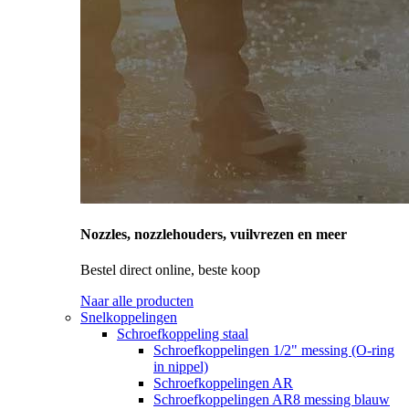
Nozzles, nozzlehouders, vuilvrezen en meer
Bestel direct online, beste koop
Naar alle producten
Snelkoppelingen
Schroefkoppeling staal
Schroefkoppelingen 1/2" messing (O-ring
in nippel)
Schroefkoppelingen AR
Schroefkoppelingen AR8 messing blauw