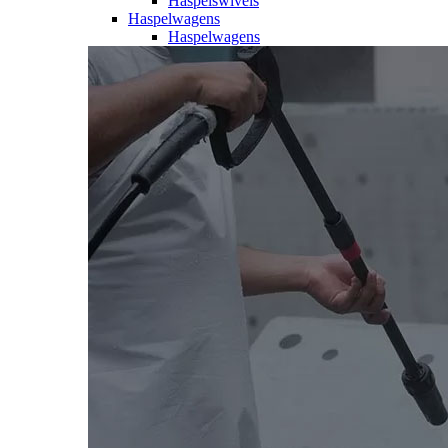
Haspelswivels
Haspelwagens
Haspelwagens