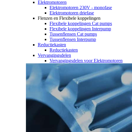
Elektromotoren
Elektromotoren 230V - monofase
Elektromotoren driefase
Flenzen en Flexibele koppelingen
Flexibele koppelingen Cat pumps
Flexibele koppelingen Interpump
Tussenflensen Cat pumps
Tussenflensen Interpump
Reductiekasten
Reductiekasten
Vervangingsdelen
Vervangingsdelen voor Elektromotoren