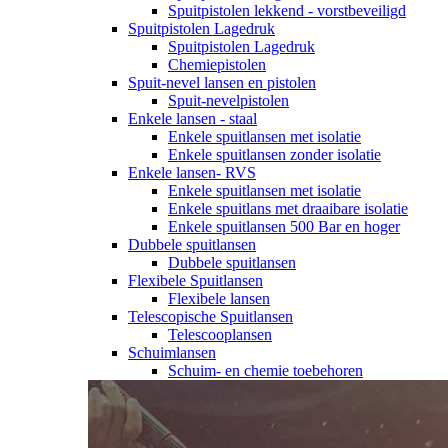
Spuitpistolen lekkend - vorstbeveiligd
Spuitpistolen Lagedruk
Spuitpistolen Lagedruk
Chemiepistolen
Spuit-nevel lansen en pistolen
Spuit-nevelpistolen
Enkele lansen - staal
Enkele spuitlansen met isolatie
Enkele spuitlansen zonder isolatie
Enkele lansen- RVS
Enkele spuitlansen met isolatie
Enkele spuitlans met draaibare isolatie
Enkele spuitlansen 500 Bar en hoger
Dubbele spuitlansen
Dubbele spuitlansen
Flexibele Spuitlansen
Flexibele lansen
Telescopische Spuitlansen
Telescooplansen
Schuimlansen
Schuim- en chemie toebehoren