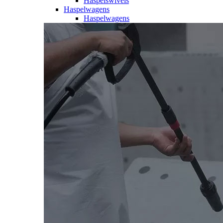
Haspelswivels
Haspelwagens
Haspelwagens