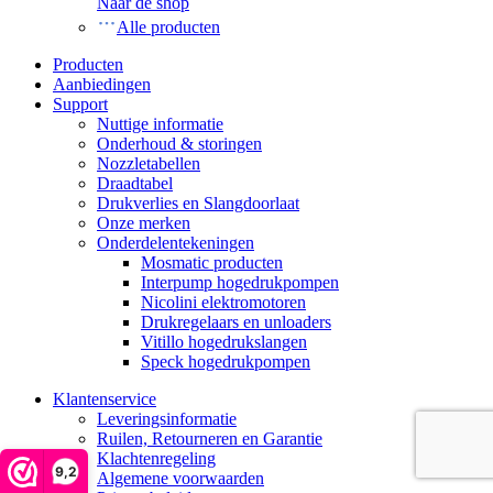
Naar de shop
Alle producten
Producten
Aanbiedingen
Support
Nuttige informatie
Onderhoud & storingen
Nozzletabellen
Draadtabel
Drukverlies en Slangdoorlaat
Onze merken
Onderdelentekeningen
Mosmatic producten
Interpump hogedrukpompen
Nicolini elektromotoren
Drukregelaars en unloaders
Vitillo hogedrukslangen
Speck hogedrukpompen
Klantenservice
Leveringsinformatie
Ruilen, Retourneren en Garantie
Klachtenregeling
9,2
Algemene voorwaarden