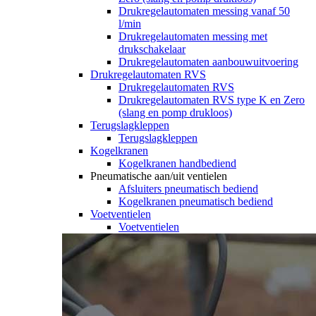
Drukregelautomaten messing vanaf 50
l/min
Drukregelautomaten messing met
drukschakelaar
Drukregelautomaten aanbouwuitvoering
Drukregelautomaten RVS
Drukregelautomaten RVS
Drukregelautomaten RVS type K en Zero
(slang en pomp drukloos)
Terugslagkleppen
Terugslagkleppen
Kogelkranen
Kogelkranen handbediend
Pneumatische aan/uit ventielen
Afsluiters pneumatisch bediend
Kogelkranen pneumatisch bediend
Voetventielen
Voetventielen