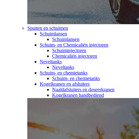
Spuiten en schuimen
Schuimlansen
Schuimlansen
Schuim- en Chemicaliën injectoren
Schuiminjectoren
Chemicaliën injectoren
Neveltanks
Neveltanks
Schuim- en chemietanks
Schuim- en chemietanks
Kogelkranen en afsluiters
Naaldafsluiters en doseerkranen
Kogelkranen handbediend