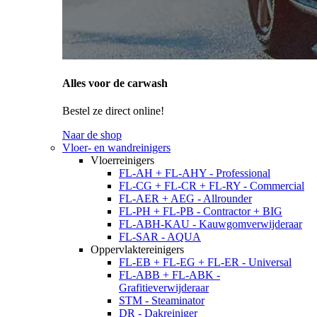
Alles voor de carwash
Bestel ze direct online!
Naar de shop
Vloer- en wandreinigers
Vloerreinigers
FL-AH + FL-AHY - Professional
FL-CG + FL-CR + FL-RY - Commercial
FL-AER + AEG - Allrounder
FL-PH + FL-PB - Contractor + BIG
FL-ABH-KAU - Kauwgomverwijderaar
FL-SAR - AQUA
Oppervlaktereinigers
FL-EB + FL-EG + FL-ER - Universal
FL-ABB + FL-ABK -
Grafitieverwijderaar
STM - Steaminator
DR - Dakreiniger