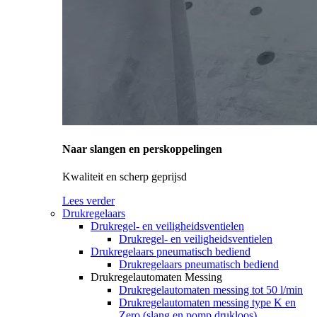
Naar slangen en perskoppelingen
Kwaliteit en scherp geprijsd
Lees verder
Drukregelaars
Drukregel- en veiligheidsventielen
Drukregel- en veiligheidsventielen
Drukregelaars pneumatisch bediend
Drukregelaars pneumatisch bediend
Drukregelautomaten Messing
Drukregelautomaten messing tot 50 l/min
Drukregelautomaten messing type K en
Zero (slang en pomp drukloos)