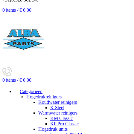
0
items
/
€
0,00
0
items
/
€
0,00
Categorieën
Hogedrukreinigers
Koudwater reinigers
K Steel
Warmwater reinigers
KM Classic
KP Pro Classic
Hogedruk units