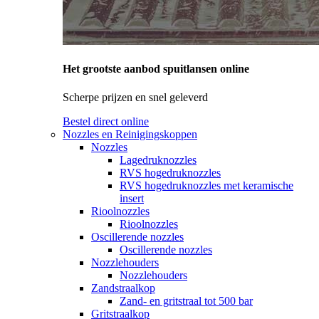
Het grootste aanbod spuitlansen online
Scherpe prijzen en snel geleverd
Bestel direct online
Nozzles en Reinigingskoppen
Nozzles
Lagedruknozzles
RVS hogedruknozzles
RVS hogedruknozzles met keramische
insert
Rioolnozzles
Rioolnozzles
Oscillerende nozzles
Oscillerende nozzles
Nozzlehouders
Nozzlehouders
Zandstraalkop
Zand- en gritstraal tot 500 bar
Gritstraalkop