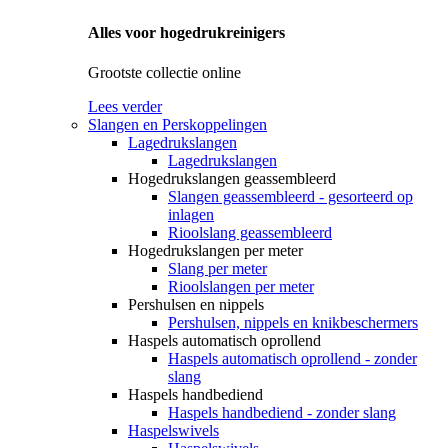
Alles voor hogedrukreinigers
Grootste collectie online
Lees verder
Slangen en Perskoppelingen
Lagedrukslangen
Lagedrukslangen
Hogedrukslangen geassembleerd
Slangen geassembleerd - gesorteerd op
inlagen
Rioolslang geassembleerd
Hogedrukslangen per meter
Slang per meter
Rioolslangen per meter
Pershulsen en nippels
Pershulsen, nippels en knikbeschermers
Haspels automatisch oprollend
Haspels automatisch oprollend - zonder
slang
Haspels handbediend
Haspels handbediend - zonder slang
Haspelswivels