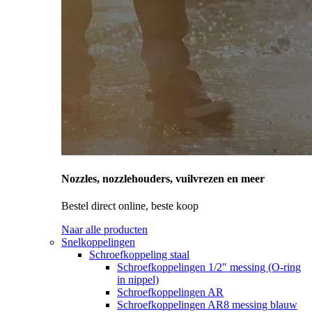
Nozzles, nozzlehouders, vuilvrezen en meer
Bestel direct online, beste koop
Naar alle producten
Snelkoppelingen
Schroefkoppeling staal
Schroefkoppelingen 1/2" messing (O-ring
in nippel)
Schroefkoppelingen AR
Schroefkoppelingen AR8 messing blauw