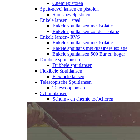
Chemiepistolen
Spuit-nevel lansen en pistolen
Spuit-nevelpistolen
Enkele lansen - staal
Enkele spuitlansen met isolatie
Enkele spuitlansen zonder isolatie
Enkele lansen- RVS
Enkele spuitlansen met isolatie
Enkele spuitlans met draaibare isolatie
Enkele spuitlansen 500 Bar en hoger
Dubbele spuitlansen
Dubbele spuitlansen
Flexibele Spuitlansen
Flexibele lansen
Telescopische Spuitlansen
Telescooplansen
Schuimlansen
Schuim- en chemie toebehoren