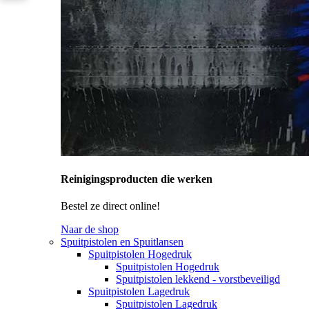
Reinigingsproducten die werken
Bestel ze direct online!
Naar de shop
Spuitpistolen en Spuitlansen
Spuitpistolen Hogedruk
Spuitpistolen Hogedruk
Spuitpistolen lekkend - vorstbeveiligd
Spuitpistolen Lagedruk
Spuitpistolen Lagedruk