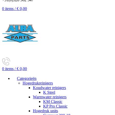
0
items
/
€
0,00
0
items
/
€
0,00
Categorieën
Hogedrukreinigers
Koudwater reinigers
K Steel
Warmwater reinigers
KM Classic
KP Pro Classic
Hogedruk units