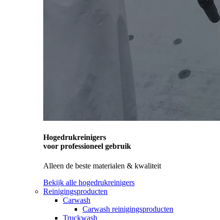
Hogedrukreinigers
voor professioneel gebruik
Alleen de beste materialen & kwaliteit
Bekijk alle hogedrukreinigers
Reinigingsproducten
Carwash
Carwash reinigingsproducten
Truckwash