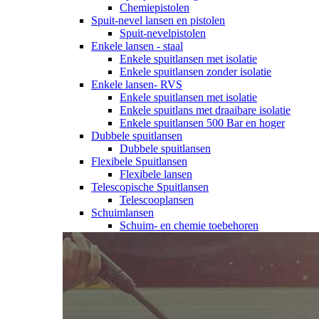
Chemiepistolen
Spuit-nevel lansen en pistolen
Spuit-nevelpistolen
Enkele lansen - staal
Enkele spuitlansen met isolatie
Enkele spuitlansen zonder isolatie
Enkele lansen- RVS
Enkele spuitlansen met isolatie
Enkele spuitlans met draaibare isolatie
Enkele spuitlansen 500 Bar en hoger
Dubbele spuitlansen
Dubbele spuitlansen
Flexibele Spuitlansen
Flexibele lansen
Telescopische Spuitlansen
Telescooplansen
Schuimlansen
Schuim- en chemie toebehoren