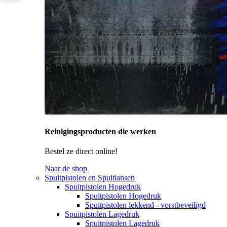
Reinigingsproducten die werken
Bestel ze direct online!
Naar de shop
Spuitpistolen en Spuitlansen
Spuitpistolen Hogedruk
Spuitpistolen Hogedruk
Spuitpistolen lekkend - vorstbeveiligd
Spuitpistolen Lagedruk
Spuitpistolen Lagedruk