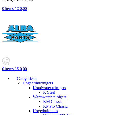
0
items
/
€
0,00
0
items
/
€
0,00
Categorieën
Hogedrukreinigers
Koudwater reinigers
K Steel
Warmwater reinigers
KM Classic
KP Pro Classic
Hogedruk units