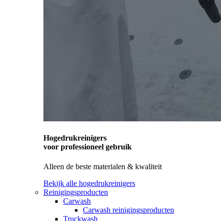
Hogedrukreinigers
voor professioneel gebruik
Alleen de beste materialen & kwaliteit
Bekijk alle hogedrukreinigers
Reinigingsproducten
Carwash
Carwash reinigingsproducten
Truckwash