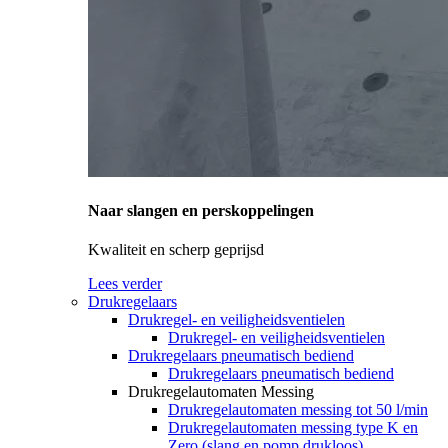
Naar slangen en perskoppelingen
Kwaliteit en scherp geprijsd
Lees verder
Drukregelaars
Drukregel- en veiligheidsventielen
Drukregel- en veiligheidsventielen
Drukregelaars pneumatisch bediend
Drukregelaars pneumatisch bediend
Drukregelautomaten Messing
Drukregelautomaten messing tot 50 l/min
Drukregelautomaten messing type K en
Zero (slang en pomp drukloos)