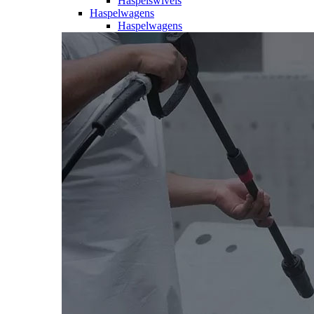
Haspelswivels
Haspelwagens
Haspelwagens