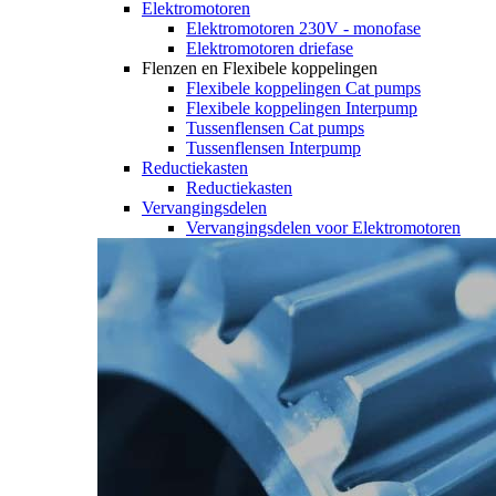
Elektromotoren
Elektromotoren 230V - monofase
Elektromotoren driefase
Flenzen en Flexibele koppelingen
Flexibele koppelingen Cat pumps
Flexibele koppelingen Interpump
Tussenflensen Cat pumps
Tussenflensen Interpump
Reductiekasten
Reductiekasten
Vervangingsdelen
Vervangingsdelen voor Elektromotoren