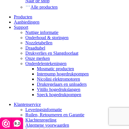
Naar de shop
Alle producten
Producten
Aanbiedingen
Support
Nuttige informatie
Onderhoud & storingen
Nozzletabellen
Draadtabel
Drukverlies en Slangdoorlaat
Onze merken
Onderdelentekeningen
Mosmatic producten
Interpump hogedrukpompen
Nicolini elektromotoren
Drukregelaars en unloaders
Vitillo hogedrukslangen
Speck hogedrukpompen
Klantenservice
Leveringsinformatie
Ruilen, Retourneren en Garantie
Klachtenregeling
9,2
Algemene voorwaarden