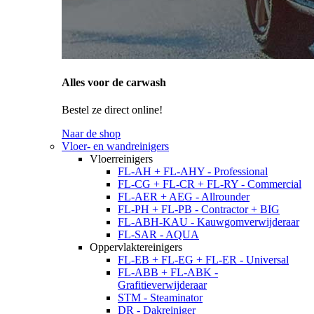
Alles voor de carwash
Bestel ze direct online!
Naar de shop
Vloer- en wandreinigers
Vloerreinigers
FL-AH + FL-AHY - Professional
FL-CG + FL-CR + FL-RY - Commercial
FL-AER + AEG - Allrounder
FL-PH + FL-PB - Contractor + BIG
FL-ABH-KAU - Kauwgomverwijderaar
FL-SAR - AQUA
Oppervlaktereinigers
FL-EB + FL-EG + FL-ER - Universal
FL-ABB + FL-ABK -
Grafitieverwijderaar
STM - Steaminator
DR - Dakreiniger