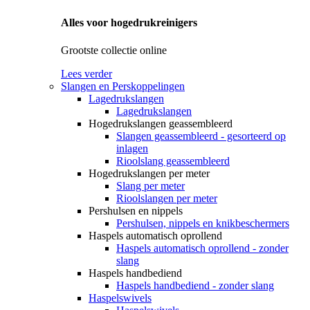
Alles voor hogedrukreinigers
Grootste collectie online
Lees verder
Slangen en Perskoppelingen
Lagedrukslangen
Lagedrukslangen
Hogedrukslangen geassembleerd
Slangen geassembleerd - gesorteerd op
inlagen
Rioolslang geassembleerd
Hogedrukslangen per meter
Slang per meter
Rioolslangen per meter
Pershulsen en nippels
Pershulsen, nippels en knikbeschermers
Haspels automatisch oprollend
Haspels automatisch oprollend - zonder
slang
Haspels handbediend
Haspels handbediend - zonder slang
Haspelswivels