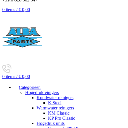
0
items
/
€
0,00
0
items
/
€
0,00
Categorieën
Hogedrukreinigers
Koudwater reinigers
K Steel
Warmwater reinigers
KM Classic
KP Pro Classic
Hogedruk units