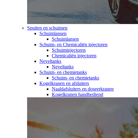
Spuiten en schuimen
Schuimlansen
Schuimlansen
Schuim- en Chemicaliën injectoren
Schuiminjectoren
Chemicaliën injectoren
Neveltanks
Neveltanks
Schuim- en chemietanks
Schuim- en chemietanks
Kogelkranen en afsluiters
Naaldafsluiters en doseerkranen
Kogelkranen handbediend