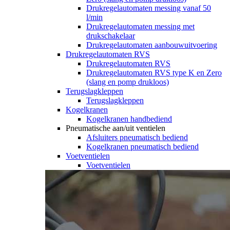
Drukregelautomaten messing vanaf 50
l/min
Drukregelautomaten messing met
drukschakelaar
Drukregelautomaten aanbouwuitvoering
Drukregelautomaten RVS
Drukregelautomaten RVS
Drukregelautomaten RVS type K en Zero
(slang en pomp drukloos)
Terugslagkleppen
Terugslagkleppen
Kogelkranen
Kogelkranen handbediend
Pneumatische aan/uit ventielen
Afsluiters pneumatisch bediend
Kogelkranen pneumatisch bediend
Voetventielen
Voetventielen