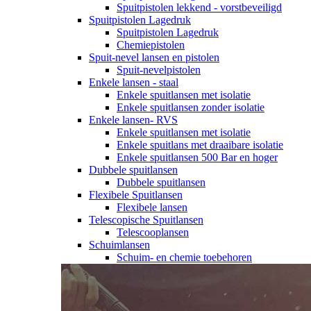
Spuitpistolen lekkend - vorstbeveiligd
Spuitpistolen Lagedruk
Spuitpistolen Lagedruk
Chemiepistolen
Spuit-nevel lansen en pistolen
Spuit-nevelpistolen
Enkele lansen - staal
Enkele spuitlansen met isolatie
Enkele spuitlansen zonder isolatie
Enkele lansen- RVS
Enkele spuitlansen met isolatie
Enkele spuitlans met draaibare isolatie
Enkele spuitlansen 500 Bar en hoger
Dubbele spuitlansen
Dubbele spuitlansen
Flexibele Spuitlansen
Flexibele lansen
Telescopische Spuitlansen
Telescooplansen
Schuimlansen
Schuim- en chemie toebehoren