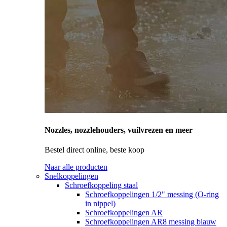
Nozzles, nozzlehouders, vuilvrezen en meer
Bestel direct online, beste koop
Naar alle producten
Snelkoppelingen
Schroefkoppeling staal
Schroefkoppelingen 1/2" messing (O-ring
in nippel)
Schroefkoppelingen AR
Schroefkoppelingen AR8 messing blauw