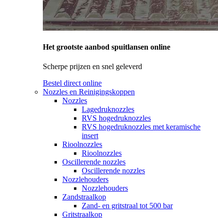
Het grootste aanbod spuitlansen online
Scherpe prijzen en snel geleverd
Bestel direct online
Nozzles en Reinigingskoppen
Nozzles
Lagedruknozzles
RVS hogedruknozzles
RVS hogedruknozzles met keramische
insert
Rioolnozzles
Rioolnozzles
Oscillerende nozzles
Oscillerende nozzles
Nozzlehouders
Nozzlehouders
Zandstraalkop
Zand- en gritstraal tot 500 bar
Gritstraalkop