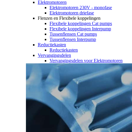
Elektromotoren
Elektromotoren 230V - monofase
Elektromotoren driefase
Flenzen en Flexibele koppelingen
Flexibele koppelingen Cat pumps
Flexibele koppelingen Interpump
Tussenflensen Cat pumps
Tussenflensen Interpump
Reductiekasten
Reductiekasten
Vervangingsdelen
Vervangingsdelen voor Elektromotoren