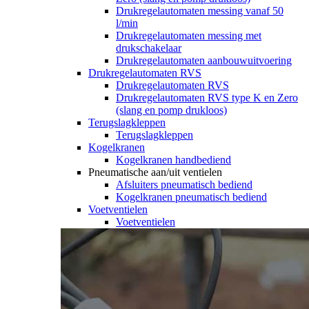
Drukregelautomaten messing vanaf 50
l/min
Drukregelautomaten messing met
drukschakelaar
Drukregelautomaten aanbouwuitvoering
Drukregelautomaten RVS
Drukregelautomaten RVS
Drukregelautomaten RVS type K en Zero
(slang en pomp drukloos)
Terugslagkleppen
Terugslagkleppen
Kogelkranen
Kogelkranen handbediend
Pneumatische aan/uit ventielen
Afsluiters pneumatisch bediend
Kogelkranen pneumatisch bediend
Voetventielen
Voetventielen