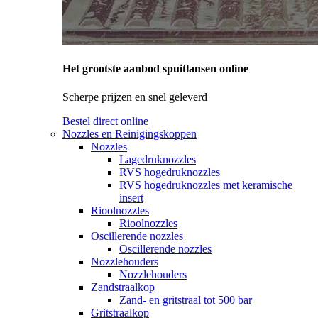
Het grootste aanbod spuitlansen online
Scherpe prijzen en snel geleverd
Bestel direct online
Nozzles en Reinigingskoppen
Nozzles
Lagedruknozzles
RVS hogedruknozzles
RVS hogedruknozzles met keramische
insert
Rioolnozzles
Rioolnozzles
Oscillerende nozzles
Oscillerende nozzles
Nozzlehouders
Nozzlehouders
Zandstraalkop
Zand- en gritstraal tot 500 bar
Gritstraalkop