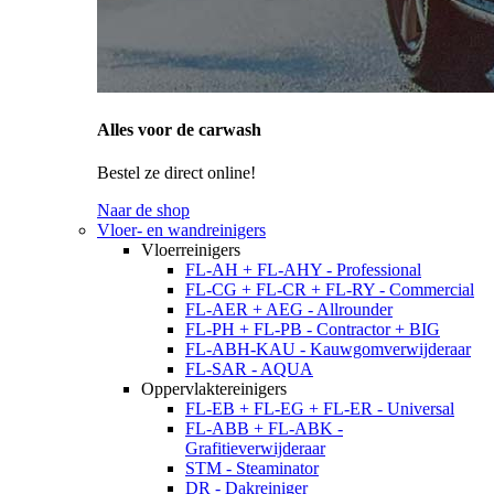
Alles voor de carwash
Bestel ze direct online!
Naar de shop
Vloer- en wandreinigers
Vloerreinigers
FL-AH + FL-AHY - Professional
FL-CG + FL-CR + FL-RY - Commercial
FL-AER + AEG - Allrounder
FL-PH + FL-PB - Contractor + BIG
FL-ABH-KAU - Kauwgomverwijderaar
FL-SAR - AQUA
Oppervlaktereinigers
FL-EB + FL-EG + FL-ER - Universal
FL-ABB + FL-ABK -
Grafitieverwijderaar
STM - Steaminator
DR - Dakreiniger