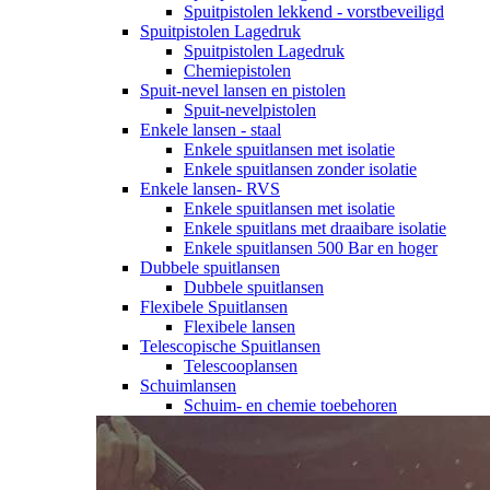
Spuitpistolen lekkend - vorstbeveiligd
Spuitpistolen Lagedruk
Spuitpistolen Lagedruk
Chemiepistolen
Spuit-nevel lansen en pistolen
Spuit-nevelpistolen
Enkele lansen - staal
Enkele spuitlansen met isolatie
Enkele spuitlansen zonder isolatie
Enkele lansen- RVS
Enkele spuitlansen met isolatie
Enkele spuitlans met draaibare isolatie
Enkele spuitlansen 500 Bar en hoger
Dubbele spuitlansen
Dubbele spuitlansen
Flexibele Spuitlansen
Flexibele lansen
Telescopische Spuitlansen
Telescooplansen
Schuimlansen
Schuim- en chemie toebehoren