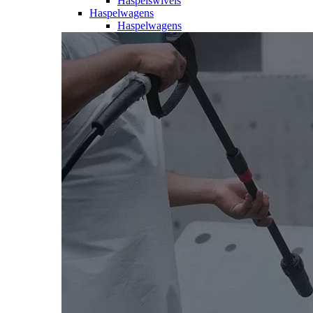
Haspelswivels
Haspelwagens
Haspelwagens