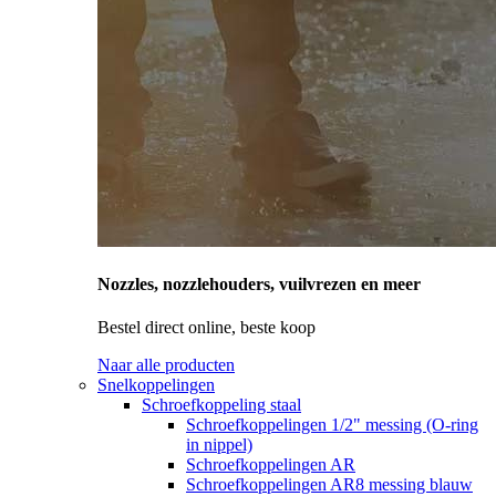
Nozzles, nozzlehouders, vuilvrezen en meer
Bestel direct online, beste koop
Naar alle producten
Snelkoppelingen
Schroefkoppeling staal
Schroefkoppelingen 1/2" messing (O-ring
in nippel)
Schroefkoppelingen AR
Schroefkoppelingen AR8 messing blauw