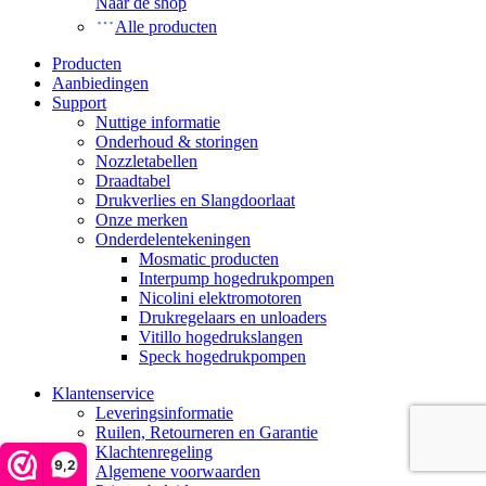
Naar de shop
Alle producten
Producten
Aanbiedingen
Support
Nuttige informatie
Onderhoud & storingen
Nozzletabellen
Draadtabel
Drukverlies en Slangdoorlaat
Onze merken
Onderdelentekeningen
Mosmatic producten
Interpump hogedrukpompen
Nicolini elektromotoren
Drukregelaars en unloaders
Vitillo hogedrukslangen
Speck hogedrukpompen
Klantenservice
Leveringsinformatie
Ruilen, Retourneren en Garantie
Klachtenregeling
9,2
Algemene voorwaarden