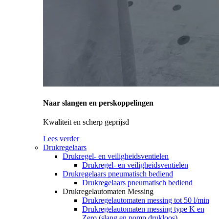
Naar slangen en perskoppelingen
Kwaliteit en scherp geprijsd
Lees verder
Drukregelaars
Drukregel- en veiligheidsventielen
Drukregel- en veiligheidsventielen
Drukregelaars pneumatisch bediend
Drukregelaars pneumatisch bediend
Drukregelautomaten Messing
Drukregelautomaten messing tot 50 l/min
Drukregelautomaten messing type K en
Zero (slang en pomp drukloos)