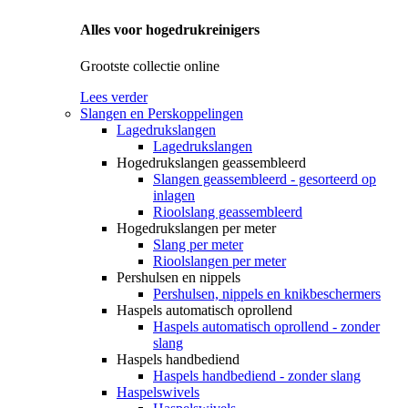
Alles voor hogedrukreinigers
Grootste collectie online
Lees verder
Slangen en Perskoppelingen
Lagedrukslangen
Lagedrukslangen
Hogedrukslangen geassembleerd
Slangen geassembleerd - gesorteerd op
inlagen
Rioolslang geassembleerd
Hogedrukslangen per meter
Slang per meter
Rioolslangen per meter
Pershulsen en nippels
Pershulsen, nippels en knikbeschermers
Haspels automatisch oprollend
Haspels automatisch oprollend - zonder
slang
Haspels handbediend
Haspels handbediend - zonder slang
Haspelswivels