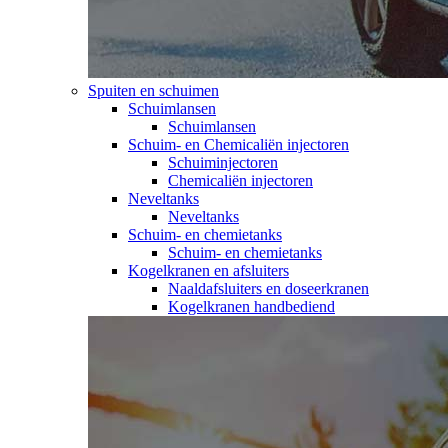
Spuiten en schuimen
Schuimlansen
Schuimlansen
Schuim- en Chemicaliën injectoren
Schuiminjectoren
Chemicaliën injectoren
Neveltanks
Neveltanks
Schuim- en chemietanks
Schuim- en chemietanks
Kogelkranen en afsluiters
Naaldafsluiters en doseerkranen
Kogelkranen handbediend