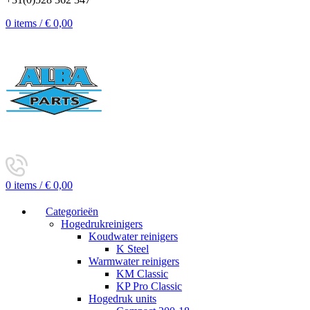
0
items
/
€
0,00
0
items
/
€
0,00
Categorieën
Hogedrukreinigers
Koudwater reinigers
K Steel
Warmwater reinigers
KM Classic
KP Pro Classic
Hogedruk units