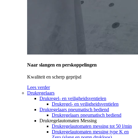
Naar slangen en perskoppelingen
Kwaliteit en scherp geprijsd
Lees verder
Drukregelaars
Drukregel- en veiligheidsventielen
Drukregel- en veiligheidsventielen
Drukregelaars pneumatisch bediend
Drukregelaars pneumatisch bediend
Drukregelautomaten Messing
Drukregelautomaten messing tot 50 l/min
Drukregelautomaten messing type K en
Zero (slang en pomp drukloos)