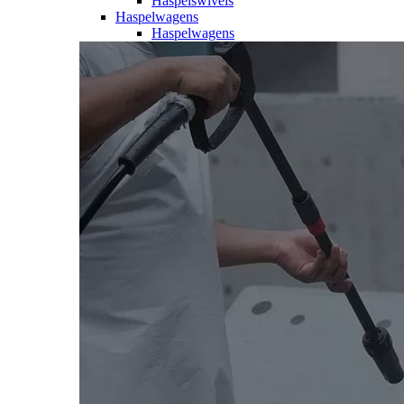
Haspelswivels
Haspelwagens
Haspelwagens