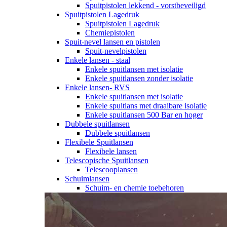
Spuitpistolen lekkend - vorstbeveiligd
Spuitpistolen Lagedruk
Spuitpistolen Lagedruk
Chemiepistolen
Spuit-nevel lansen en pistolen
Spuit-nevelpistolen
Enkele lansen - staal
Enkele spuitlansen met isolatie
Enkele spuitlansen zonder isolatie
Enkele lansen- RVS
Enkele spuitlansen met isolatie
Enkele spuitlans met draaibare isolatie
Enkele spuitlansen 500 Bar en hoger
Dubbele spuitlansen
Dubbele spuitlansen
Flexibele Spuitlansen
Flexibele lansen
Telescopische Spuitlansen
Telescooplansen
Schuimlansen
Schuim- en chemie toebehoren