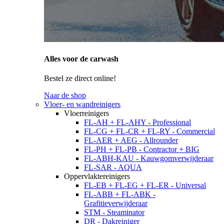
Alles voor de carwash
Bestel ze direct online!
Naar de shop
Vloer- en wandreinigers
Vloerreinigers
FL-AH + FL-AHY - Professional
FL-CG + FL-CR + FL-RY - Commercial
FL-AER + AEG - Allrounder
FL-PH + FL-PB - Contractor + BIG
FL-ABH-KAU - Kauwgomverwijderaar
FL-SAR - AQUA
Oppervlaktereinigers
FL-EB + FL-EG + FL-ER - Universal
FL-ABB + FL-ABK -
Grafitieverwijderaar
STM - Steaminator
DR - Dakreiniger