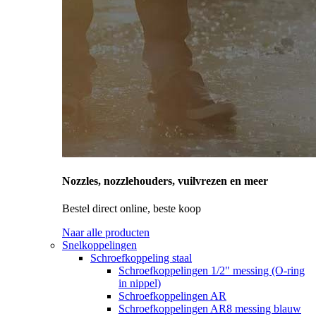
Nozzles, nozzlehouders, vuilvrezen en meer
Bestel direct online, beste koop
Naar alle producten
Snelkoppelingen
Schroefkoppeling staal
Schroefkoppelingen 1/2" messing (O-ring
in nippel)
Schroefkoppelingen AR
Schroefkoppelingen AR8 messing blauw