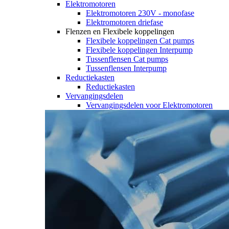
Elektromotoren
Elektromotoren 230V - monofase
Elektromotoren driefase
Flenzen en Flexibele koppelingen
Flexibele koppelingen Cat pumps
Flexibele koppelingen Interpump
Tussenflensen Cat pumps
Tussenflensen Interpump
Reductiekasten
Reductiekasten
Vervangingsdelen
Vervangingsdelen voor Elektromotoren