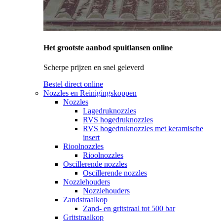
Het grootste aanbod spuitlansen online
Scherpe prijzen en snel geleverd
Bestel direct online
Nozzles en Reinigingskoppen
Nozzles
Lagedruknozzles
RVS hogedruknozzles
RVS hogedruknozzles met keramische
insert
Rioolnozzles
Rioolnozzles
Oscillerende nozzles
Oscillerende nozzles
Nozzlehouders
Nozzlehouders
Zandstraalkop
Zand- en gritstraal tot 500 bar
Gritstraalkop