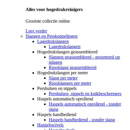
Alles voor hogedrukreinigers
Grootste collectie online
Lees verder
Slangen en Perskoppelingen
Lagedrukslangen
Lagedrukslangen
Hogedrukslangen geassembleerd
Slangen geassembleerd - gesorteerd op
inlagen
Rioolslang geassembleerd
Hogedrukslangen per meter
Slang per meter
Rioolslangen per meter
Pershulsen en nippels
Pershulsen, nippels en knikbeschermers
Haspels automatisch oprollend
Haspels automatisch oprollend - zonder
slang
Haspels handbediend
Haspels handbediend - zonder slang
Haspelswivels