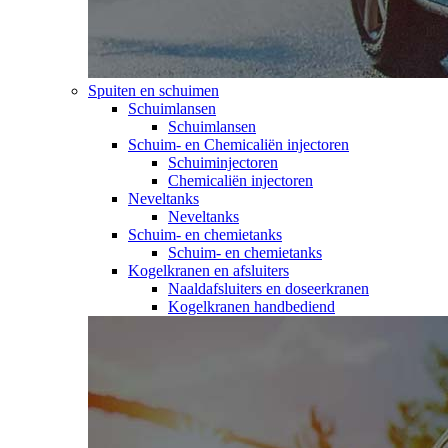
Spuiten en schuimen
Schuimlansen
Schuimlansen
Schuim- en Chemicaliën injectoren
Schuiminjectoren
Chemicaliën injectoren
Neveltanks
Neveltanks
Schuim- en chemietanks
Schuim- en chemietanks
Kogelkranen en afsluiters
Naaldafsluiters en doseerkranen
Kogelkranen handbediend