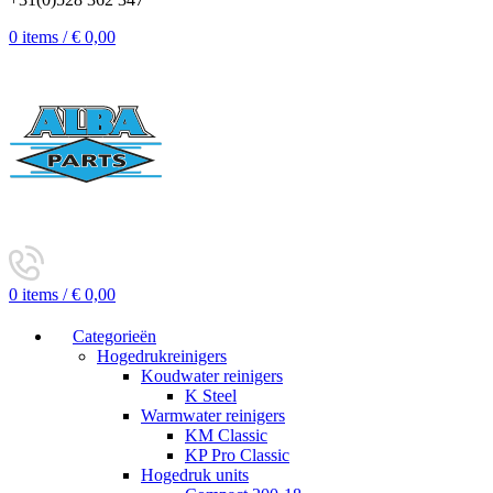
0
items
/
€
0,00
0
items
/
€
0,00
Categorieën
Hogedrukreinigers
Koudwater reinigers
K Steel
Warmwater reinigers
KM Classic
KP Pro Classic
Hogedruk units