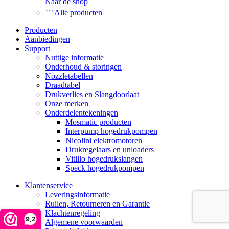
Naar de shop
Alle producten
Producten
Aanbiedingen
Support
Nuttige informatie
Onderhoud & storingen
Nozzletabellen
Draadtabel
Drukverlies en Slangdoorlaat
Onze merken
Onderdelentekeningen
Mosmatic producten
Interpump hogedrukpompen
Nicolini elektromotoren
Drukregelaars en unloaders
Vitillo hogedrukslangen
Speck hogedrukpompen
Klantenservice
Leveringsinformatie
Ruilen, Retourneren en Garantie
Klachtenregeling
9,2
Algemene voorwaarden