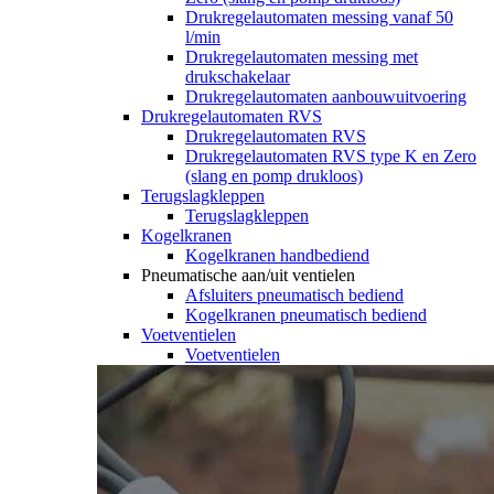
Drukregelautomaten messing vanaf 50
l/min
Drukregelautomaten messing met
drukschakelaar
Drukregelautomaten aanbouwuitvoering
Drukregelautomaten RVS
Drukregelautomaten RVS
Drukregelautomaten RVS type K en Zero
(slang en pomp drukloos)
Terugslagkleppen
Terugslagkleppen
Kogelkranen
Kogelkranen handbediend
Pneumatische aan/uit ventielen
Afsluiters pneumatisch bediend
Kogelkranen pneumatisch bediend
Voetventielen
Voetventielen