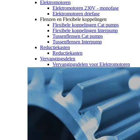
Elektromotoren
Elektromotoren 230V - monofase
Elektromotoren driefase
Flenzen en Flexibele koppelingen
Flexibele koppelingen Cat pumps
Flexibele koppelingen Interpump
Tussenflensen Cat pumps
Tussenflensen Interpump
Reductiekasten
Reductiekasten
Vervangingsdelen
Vervangingsdelen voor Elektromotoren