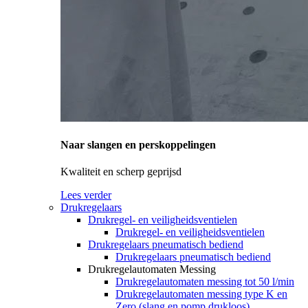
Naar slangen en perskoppelingen
Kwaliteit en scherp geprijsd
Lees verder
Drukregelaars
Drukregel- en veiligheidsventielen
Drukregel- en veiligheidsventielen
Drukregelaars pneumatisch bediend
Drukregelaars pneumatisch bediend
Drukregelautomaten Messing
Drukregelautomaten messing tot 50 l/min
Drukregelautomaten messing type K en
Zero (slang en pomp drukloos)