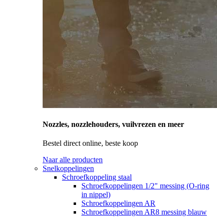
Nozzles, nozzlehouders, vuilvrezen en meer
Bestel direct online, beste koop
Naar alle producten
Snelkoppelingen
Schroefkoppeling staal
Schroefkoppelingen 1/2" messing (O-ring
in nippel)
Schroefkoppelingen AR
Schroefkoppelingen AR8 messing blauw