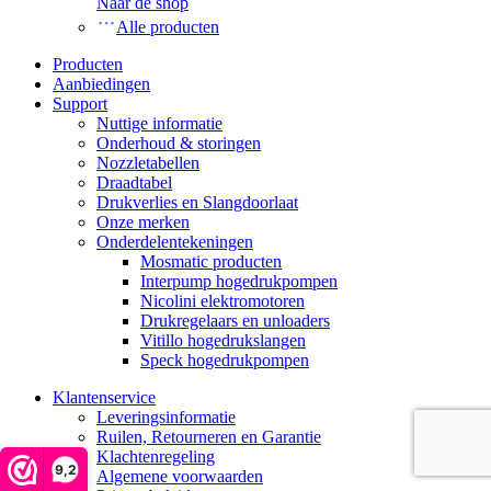
Naar de shop
Alle producten
Producten
Aanbiedingen
Support
Nuttige informatie
Onderhoud & storingen
Nozzletabellen
Draadtabel
Drukverlies en Slangdoorlaat
Onze merken
Onderdelentekeningen
Mosmatic producten
Interpump hogedrukpompen
Nicolini elektromotoren
Drukregelaars en unloaders
Vitillo hogedrukslangen
Speck hogedrukpompen
Klantenservice
Leveringsinformatie
Ruilen, Retourneren en Garantie
Klachtenregeling
9,2
Algemene voorwaarden