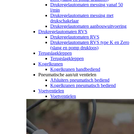
Drukregelautomaten messing vanaf 50
l/min
Drukregelautomaten messing met
drukschakelaar
Drukregelautomaten aanbouwuitvoering
Drukregelautomaten RVS
Drukregelautomaten RVS
Drukregelautomaten RVS type K en Zero
(slang en pomp drukloos)
Terugslagkleppen
Terugslagkleppen
Kogelkranen
Kogelkranen handbediend
Pneumatische aan/uit ventielen
Afsluiters pneumatisch bediend
Kogelkranen pneumatisch bediend
Voetventielen
Voetventielen