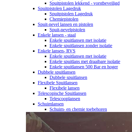
Spuitpistolen lekkend - vorstbeveiligd
Spuitpistolen Lagedruk
Spuitpistolen Lagedruk
Chemiepistolen
Spuit-nevel lansen en pistolen
Spuit-nevelpistolen
Enkele lansen - staal
Enkele spuitlansen met isolatie
Enkele spuitlansen zonder isolatie
Enkele lansen- RVS
Enkele spuitlansen met isolatie
Enkele spuitlans met draaibare isolatie
Enkele spuitlansen 500 Bar en hoger
Dubbele spuitlansen
Dubbele spuitlansen
Flexibele Spuitlansen
Flexibele lansen
Telescopische Spuitlansen
Telescooplansen
Schuimlansen
Schuim- en chemie toebehoren