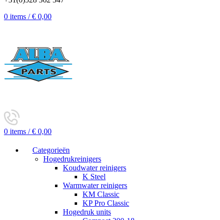
0
items
/
€
0,00
0
items
/
€
0,00
Categorieën
Hogedrukreinigers
Koudwater reinigers
K Steel
Warmwater reinigers
KM Classic
KP Pro Classic
Hogedruk units