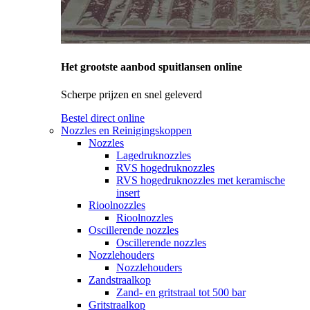
Het grootste aanbod spuitlansen online
Scherpe prijzen en snel geleverd
Bestel direct online
Nozzles en Reinigingskoppen
Nozzles
Lagedruknozzles
RVS hogedruknozzles
RVS hogedruknozzles met keramische
insert
Rioolnozzles
Rioolnozzles
Oscillerende nozzles
Oscillerende nozzles
Nozzlehouders
Nozzlehouders
Zandstraalkop
Zand- en gritstraal tot 500 bar
Gritstraalkop