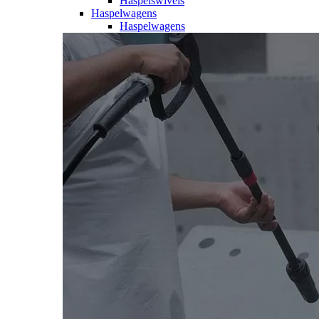
Haspelswivels
Haspelwagens
Haspelwagens