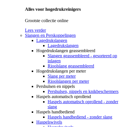
Alles voor hogedrukreinigers
Grootste collectie online
Lees verder
Slangen en Perskoppelingen
Lagedrukslangen
Lagedrukslangen
Hogedrukslangen geassembleerd
Slangen geassembleerd - gesorteerd op
inlagen
Rioolslang geassembleerd
Hogedrukslangen per meter
Slang per meter
Rioolslangen per meter
Pershulsen en nippels
Pershulsen, nippels en knikbeschermers
Haspels automatisch oprollend
Haspels automatisch oprollend - zonder
slang
Haspels handbediend
Haspels handbediend - zonder slang
Haspelswivels