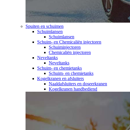
Spuiten en schuimen
Schuimlansen
Schuimlansen
Schuim- en Chemicaliën injectoren
Schuiminjectoren
Chemicaliën injectoren
Neveltanks
Neveltanks
Schuim- en chemietanks
Schuim- en chemietanks
Kogelkranen en afsluiters
Naaldafsluiters en doseerkranen
Kogelkranen handbediend