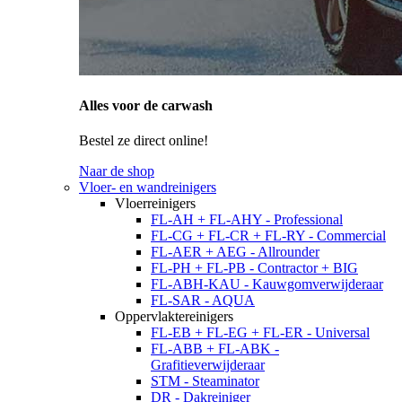
Alles voor de carwash
Bestel ze direct online!
Naar de shop
Vloer- en wandreinigers
Vloerreinigers
FL-AH + FL-AHY - Professional
FL-CG + FL-CR + FL-RY - Commercial
FL-AER + AEG - Allrounder
FL-PH + FL-PB - Contractor + BIG
FL-ABH-KAU - Kauwgomverwijderaar
FL-SAR - AQUA
Oppervlaktereinigers
FL-EB + FL-EG + FL-ER - Universal
FL-ABB + FL-ABK -
Grafitieverwijderaar
STM - Steaminator
DR - Dakreiniger