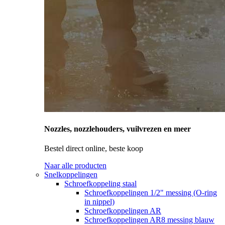
Nozzles, nozzlehouders, vuilvrezen en meer
Bestel direct online, beste koop
Naar alle producten
Snelkoppelingen
Schroefkoppeling staal
Schroefkoppelingen 1/2" messing (O-ring
in nippel)
Schroefkoppelingen AR
Schroefkoppelingen AR8 messing blauw