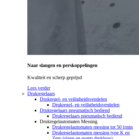
Naar slangen en perskoppelingen
Kwaliteit en scherp geprijsd
Lees verder
Drukregelaars
Drukregel- en veiligheidsventielen
Drukregel- en veiligheidsventielen
Drukregelaars pneumatisch bediend
Drukregelaars pneumatisch bediend
Drukregelautomaten Messing
Drukregelautomaten messing tot 50 l/min
Drukregelautomaten messing type K en
Zero (slang en pomp drukloos)