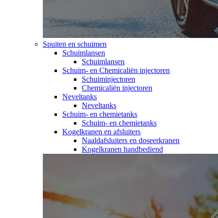
Spuiten en schuimen
Schuimlansen
Schuimlansen
Schuim- en Chemicaliën injectoren
Schuiminjectoren
Chemicaliën injectoren
Neveltanks
Neveltanks
Schuim- en chemietanks
Schuim- en chemietanks
Kogelkranen en afsluiters
Naaldafsluiters en doseerkranen
Kogelkranen handbediend