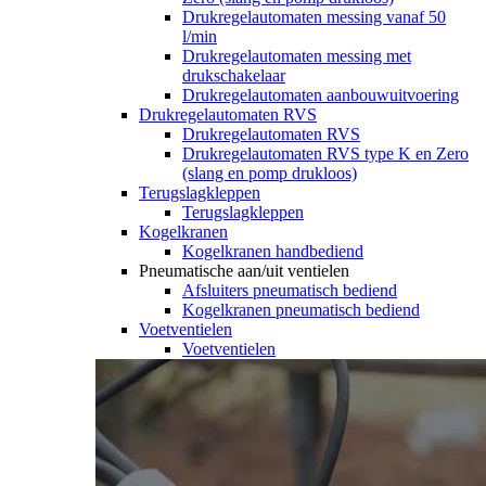
Drukregelautomaten messing vanaf 50
l/min
Drukregelautomaten messing met
drukschakelaar
Drukregelautomaten aanbouwuitvoering
Drukregelautomaten RVS
Drukregelautomaten RVS
Drukregelautomaten RVS type K en Zero
(slang en pomp drukloos)
Terugslagkleppen
Terugslagkleppen
Kogelkranen
Kogelkranen handbediend
Pneumatische aan/uit ventielen
Afsluiters pneumatisch bediend
Kogelkranen pneumatisch bediend
Voetventielen
Voetventielen