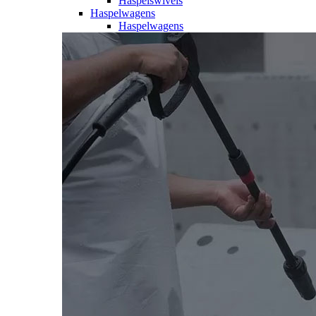
Haspelswivels
Haspelwagens
Haspelwagens