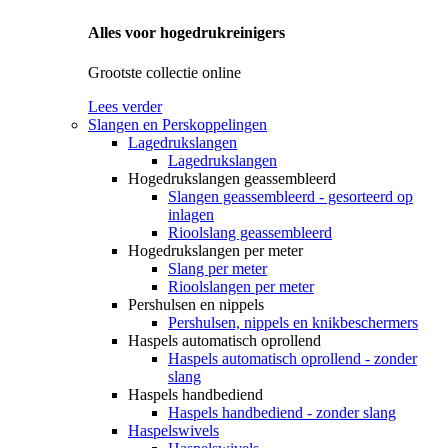
Alles voor hogedrukreinigers
Grootste collectie online
Lees verder
Slangen en Perskoppelingen
Lagedrukslangen
Lagedrukslangen
Hogedrukslangen geassembleerd
Slangen geassembleerd - gesorteerd op
inlagen
Rioolslang geassembleerd
Hogedrukslangen per meter
Slang per meter
Rioolslangen per meter
Pershulsen en nippels
Pershulsen, nippels en knikbeschermers
Haspels automatisch oprollend
Haspels automatisch oprollend - zonder
slang
Haspels handbediend
Haspels handbediend - zonder slang
Haspelswivels