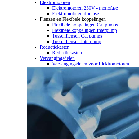
Elektromotoren
Elektromotoren 230V - monofase
Elektromotoren driefase
Flenzen en Flexibele koppelingen
Flexibele koppelingen Cat pumps
Flexibele koppelingen Interpump
Tussenflensen Cat pumps
Tussenflensen Interpump
Reductiekasten
Reductiekasten
Vervangingsdelen
Vervangingsdelen voor Elektromotoren