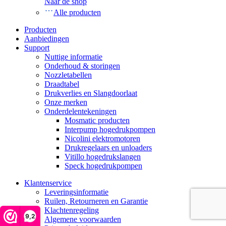
Naar de shop
Alle producten
Producten
Aanbiedingen
Support
Nuttige informatie
Onderhoud & storingen
Nozzletabellen
Draadtabel
Drukverlies en Slangdoorlaat
Onze merken
Onderdelentekeningen
Mosmatic producten
Interpump hogedrukpompen
Nicolini elektromotoren
Drukregelaars en unloaders
Vitillo hogedrukslangen
Speck hogedrukpompen
Klantenservice
Leveringsinformatie
Ruilen, Retourneren en Garantie
Klachtenregeling
9,2
Algemene voorwaarden