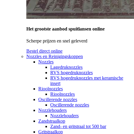
Het grootste aanbod spuitlansen online
Scherpe prijzen en snel geleverd
Bestel direct online
Nozzles en Reinigingskoppen
Nozzles
Lagedruknozzles
RVS hogedruknozzles
RVS hogedruknozzles met keramische
insert
Rioolnozzles
Rioolnozzles
Oscillerende nozzles
Oscillerende nozzles
Nozzlehouders
Nozzlehouders
Zandstraalkop
Zand- en gritstraal tot 500 bar
Gritstraalkop