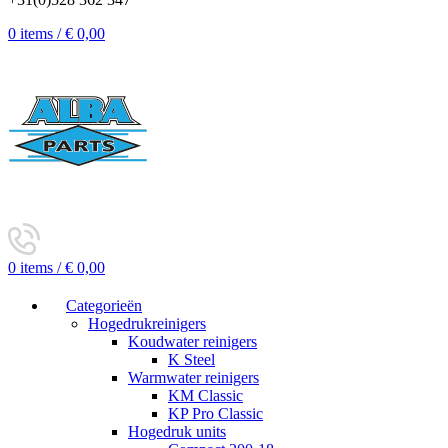
0
items
/
€
0,00
0
items
/
€
0,00
Categorieën
Hogedrukreinigers
Koudwater reinigers
K Steel
Warmwater reinigers
KM Classic
KP Pro Classic
Hogedruk units