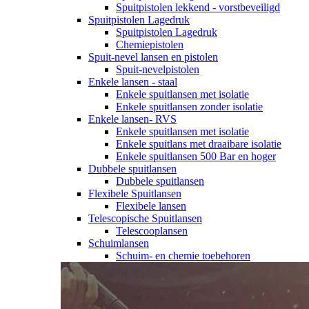
Spuitpistolen lekkend - vorstbeveiligd
Spuitpistolen Lagedruk
Spuitpistolen Lagedruk
Chemiepistolen
Spuit-nevel lansen en pistolen
Spuit-nevelpistolen
Enkele lansen - staal
Enkele spuitlansen met isolatie
Enkele spuitlansen zonder isolatie
Enkele lansen- RVS
Enkele spuitlansen met isolatie
Enkele spuitlans met draaibare isolatie
Enkele spuitlansen 500 Bar en hoger
Dubbele spuitlansen
Dubbele spuitlansen
Flexibele Spuitlansen
Flexibele lansen
Telescopische Spuitlansen
Telescooplansen
Schuimlansen
Schuim- en chemie toebehoren