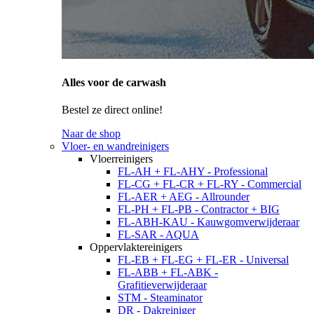
Alles voor de carwash
Bestel ze direct online!
Naar de shop
Vloer- en wandreinigers
Vloerreinigers
FL-AH + FL-AHY - Professional
FL-CG + FL-CR + FL-RY - Commercial
FL-AER + AEG - Allrounder
FL-PH + FL-PB - Contractor + BIG
FL-ABH-KAU - Kauwgomverwijderaar
FL-SAR - AQUA
Oppervlaktereinigers
FL-EB + FL-EG + FL-ER - Universal
FL-ABB + FL-ABK -
Grafitieverwijderaar
STM - Steaminator
DR - Dakreiniger