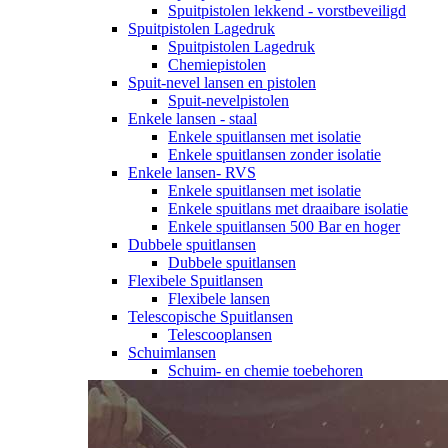
Spuitpistolen lekkend - vorstbeveiligd
Spuitpistolen Lagedruk
Spuitpistolen Lagedruk
Chemiepistolen
Spuit-nevel lansen en pistolen
Spuit-nevelpistolen
Enkele lansen - staal
Enkele spuitlansen met isolatie
Enkele spuitlansen zonder isolatie
Enkele lansen- RVS
Enkele spuitlansen met isolatie
Enkele spuitlans met draaibare isolatie
Enkele spuitlansen 500 Bar en hoger
Dubbele spuitlansen
Dubbele spuitlansen
Flexibele Spuitlansen
Flexibele lansen
Telescopische Spuitlansen
Telescooplansen
Schuimlansen
Schuim- en chemie toebehoren