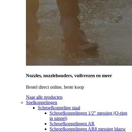
Nozzles, nozzlehouders, vuilvrezen en meer
Bestel direct online, beste koop
Naar alle producten
Snelkoppelingen
Schroefkoppeling staal
Schroefkoppelingen 1/2" messing (O-ring
in nippel)
Schroefkoppelingen AR
Schroefkoppelingen AR8 messing blauw