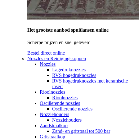
Het grootste aanbod spuitlansen online
Scherpe prijzen en snel geleverd
Bestel direct online
Nozzles en Reinigingskoppen
Nozzles
Lagedruknozzles
RVS hogedruknozzles
RVS hogedruknozzles met keramische
insert
Rioolnozzles
Rioolnozzles
Oscillerende nozzles
Oscillerende nozzles
Nozzlehouders
Nozzlehouders
Zandstraalkop
Zand- en gritstraal tot 500 bar
Gritstraalkop