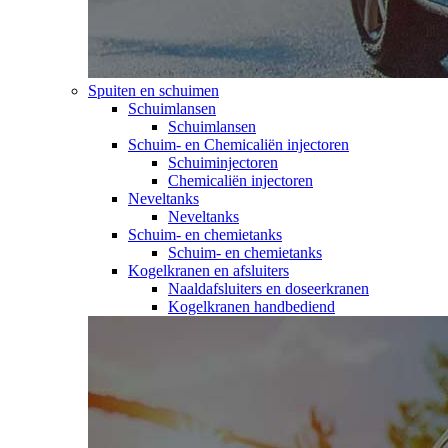
Spuiten en schuimen
Schuimlansen
Schuimlansen
Schuim- en Chemicaliën injectoren
Schuiminjectoren
Chemicaliën injectoren
Neveltanks
Neveltanks
Schuim- en chemietanks
Schuim- en chemietanks
Kogelkranen en afsluiters
Naaldafsluiters en doseerkranen
Kogelkranen handbediend