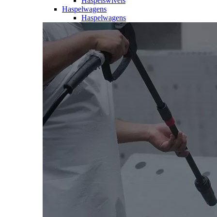
Haspelswivels
Haspelwagens
Haspelwagens