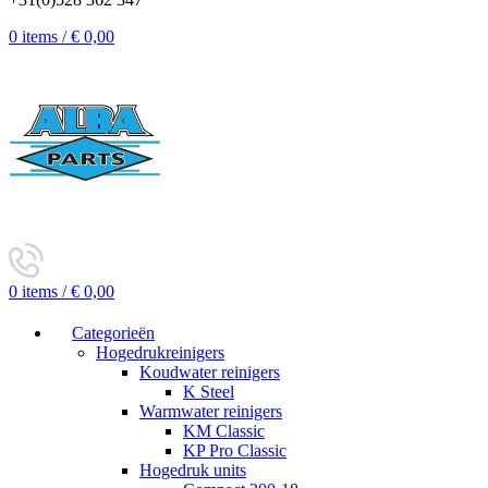
0
items
/
€
0,00
0
items
/
€
0,00
Categorieën
Hogedrukreinigers
Koudwater reinigers
K Steel
Warmwater reinigers
KM Classic
KP Pro Classic
Hogedruk units