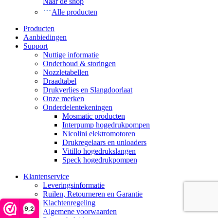
Naar de shop
Alle producten
Producten
Aanbiedingen
Support
Nuttige informatie
Onderhoud & storingen
Nozzletabellen
Draadtabel
Drukverlies en Slangdoorlaat
Onze merken
Onderdelentekeningen
Mosmatic producten
Interpump hogedrukpompen
Nicolini elektromotoren
Drukregelaars en unloaders
Vitillo hogedrukslangen
Speck hogedrukpompen
Klantenservice
Leveringsinformatie
Ruilen, Retourneren en Garantie
Klachtenregeling
9,2
Algemene voorwaarden