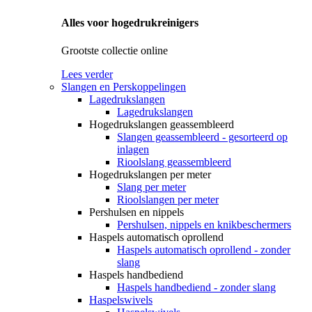
Alles voor hogedrukreinigers
Grootste collectie online
Lees verder
Slangen en Perskoppelingen
Lagedrukslangen
Lagedrukslangen
Hogedrukslangen geassembleerd
Slangen geassembleerd - gesorteerd op
inlagen
Rioolslang geassembleerd
Hogedrukslangen per meter
Slang per meter
Rioolslangen per meter
Pershulsen en nippels
Pershulsen, nippels en knikbeschermers
Haspels automatisch oprollend
Haspels automatisch oprollend - zonder
slang
Haspels handbediend
Haspels handbediend - zonder slang
Haspelswivels