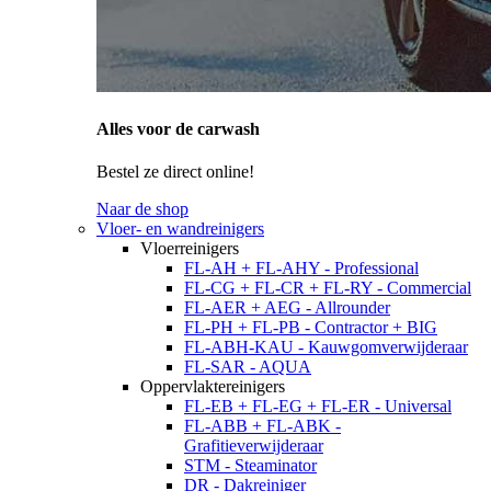
Alles voor de carwash
Bestel ze direct online!
Naar de shop
Vloer- en wandreinigers
Vloerreinigers
FL-AH + FL-AHY - Professional
FL-CG + FL-CR + FL-RY - Commercial
FL-AER + AEG - Allrounder
FL-PH + FL-PB - Contractor + BIG
FL-ABH-KAU - Kauwgomverwijderaar
FL-SAR - AQUA
Oppervlaktereinigers
FL-EB + FL-EG + FL-ER - Universal
FL-ABB + FL-ABK -
Grafitieverwijderaar
STM - Steaminator
DR - Dakreiniger