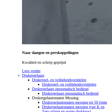
Naar slangen en perskoppelingen
Kwaliteit en scherp geprijsd
Lees verder
Drukregelaars
Drukregel- en veiligheidsventielen
Drukregel- en veiligheidsventielen
Drukregelaars pneumatisch bediend
Drukregelaars pneumatisch bediend
Drukregelautomaten Messing
Drukregelautomaten messing tot 50 l/min
Drukregelautomaten messing type K en
Zero (slang en pomp drukloos)