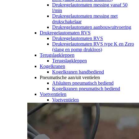
Drukregelautomaten messing vanaf 50
l/min
Drukregelautomaten messing met
drukschakelaar
Drukregelautomaten aanbouwuitvoering
Drukregelautomaten RVS
Drukregelautomaten RVS
Drukregelautomaten RVS type K en Zero
(slang en pomp drukloos)
Terugslagkleppen
Terugslagkleppen
Kogelkranen
Kogelkranen handbediend
Pneumatische aan/uit ventielen
Afsluiters pneumatisch bediend
Kogelkranen pneumatisch bediend
Voetventielen
Voetventielen