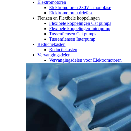
Elektromotoren
Elektromotoren 230V - monofase
Elektromotoren driefase
Flenzen en Flexibele koppelingen
Flexibele koppelingen Cat pumps
Flexibele koppelingen Interpump
Tussenflensen Cat pumps
Tussenflensen Interpump
Reductiekasten
Reductiekasten
Vervangingsdelen
Vervangingsdelen voor Elektromotoren