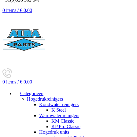
0
items
/
€
0,00
0
items
/
€
0,00
Categorieën
Hogedrukreinigers
Koudwater reinigers
K Steel
Warmwater reinigers
KM Classic
KP Pro Classic
Hogedruk units