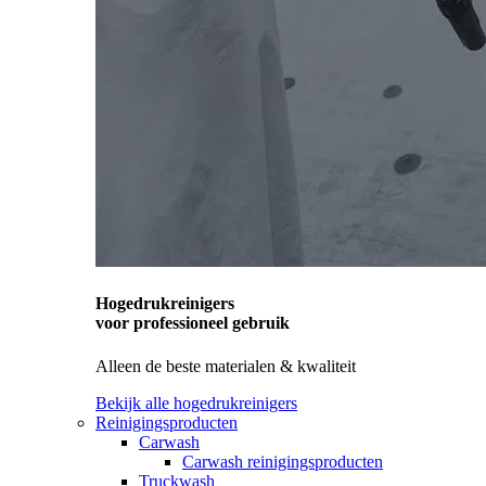
Hogedrukreinigers
voor professioneel gebruik
Alleen de beste materialen & kwaliteit
Bekijk alle hogedrukreinigers
Reinigingsproducten
Carwash
Carwash reinigingsproducten
Truckwash