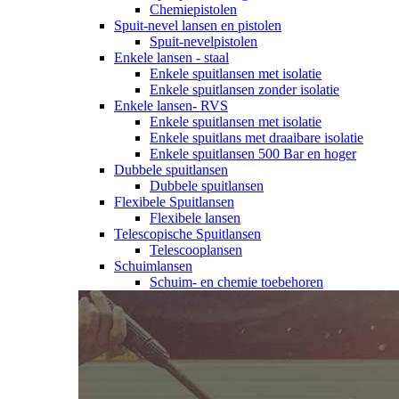
Chemiepistolen
Spuit-nevel lansen en pistolen
Spuit-nevelpistolen
Enkele lansen - staal
Enkele spuitlansen met isolatie
Enkele spuitlansen zonder isolatie
Enkele lansen- RVS
Enkele spuitlansen met isolatie
Enkele spuitlans met draaibare isolatie
Enkele spuitlansen 500 Bar en hoger
Dubbele spuitlansen
Dubbele spuitlansen
Flexibele Spuitlansen
Flexibele lansen
Telescopische Spuitlansen
Telescooplansen
Schuimlansen
Schuim- en chemie toebehoren