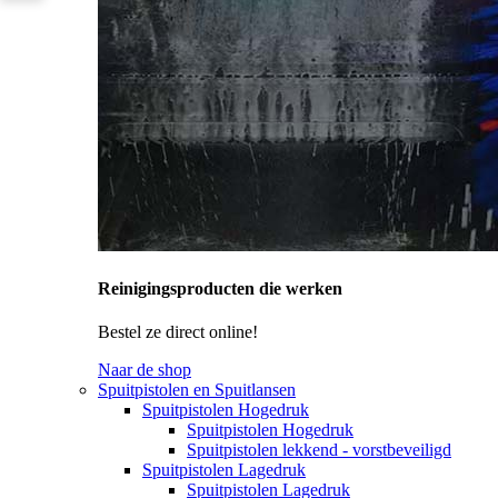
Reinigingsproducten die werken
Bestel ze direct online!
Naar de shop
Spuitpistolen en Spuitlansen
Spuitpistolen Hogedruk
Spuitpistolen Hogedruk
Spuitpistolen lekkend - vorstbeveiligd
Spuitpistolen Lagedruk
Spuitpistolen Lagedruk