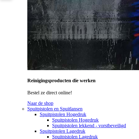
Reinigingsproducten die werken
Bestel ze direct online!
Naar de shop
Spuitpistolen en Spuitlansen
Spuitpistolen Hogedruk
Spuitpistolen Hogedruk
Spuitpistolen lekkend - vorstbeveiligd
Spuitpistolen Lagedruk
Spuitpistolen Lagedruk