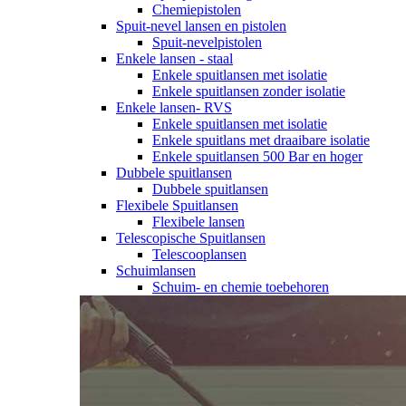
Chemiepistolen
Spuit-nevel lansen en pistolen
Spuit-nevelpistolen
Enkele lansen - staal
Enkele spuitlansen met isolatie
Enkele spuitlansen zonder isolatie
Enkele lansen- RVS
Enkele spuitlansen met isolatie
Enkele spuitlans met draaibare isolatie
Enkele spuitlansen 500 Bar en hoger
Dubbele spuitlansen
Dubbele spuitlansen
Flexibele Spuitlansen
Flexibele lansen
Telescopische Spuitlansen
Telescooplansen
Schuimlansen
Schuim- en chemie toebehoren