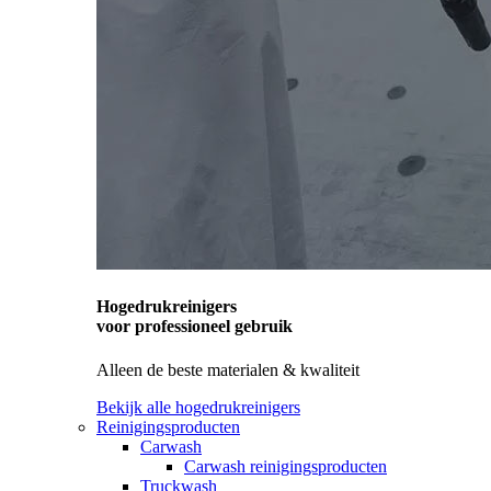
Hogedrukreinigers
voor professioneel gebruik
Alleen de beste materialen & kwaliteit
Bekijk alle hogedrukreinigers
Reinigingsproducten
Carwash
Carwash reinigingsproducten
Truckwash