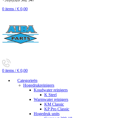
0
items
/
€
0,00
0
items
/
€
0,00
Categorieën
Hogedrukreinigers
Koudwater reinigers
K Steel
Warmwater reinigers
KM Classic
KP Pro Classic
Hogedruk units