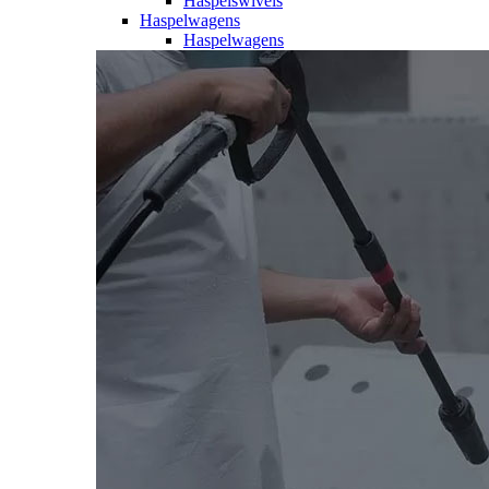
Haspelswivels
Haspelwagens
Haspelwagens