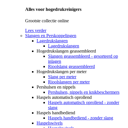
Alles voor hogedrukreinigers
Grootste collectie online
Lees verder
Slangen en Perskoppelingen
Lagedrukslangen
Lagedrukslangen
Hogedrukslangen geassembleerd
Slangen geassembleerd - gesorteerd op
inlagen
Rioolslang geassembleerd
Hogedrukslangen per meter
Slang per meter
Rioolslangen per meter
Pershulsen en nippels
Pershulsen, nippels en knikbeschermers
Haspels automatisch oprollend
Haspels automatisch oprollend - zonder
slang
Haspels handbediend
Haspels handbediend - zonder slang
Haspelswivels