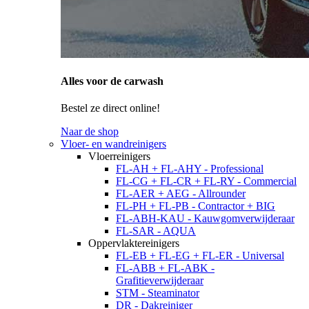
Alles voor de carwash
Bestel ze direct online!
Naar de shop
Vloer- en wandreinigers
Vloerreinigers
FL-AH + FL-AHY - Professional
FL-CG + FL-CR + FL-RY - Commercial
FL-AER + AEG - Allrounder
FL-PH + FL-PB - Contractor + BIG
FL-ABH-KAU - Kauwgomverwijderaar
FL-SAR - AQUA
Oppervlaktereinigers
FL-EB + FL-EG + FL-ER - Universal
FL-ABB + FL-ABK -
Grafitieverwijderaar
STM - Steaminator
DR - Dakreiniger