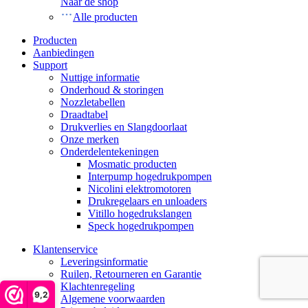
Naar de shop
Alle producten
Producten
Aanbiedingen
Support
Nuttige informatie
Onderhoud & storingen
Nozzletabellen
Draadtabel
Drukverlies en Slangdoorlaat
Onze merken
Onderdelentekeningen
Mosmatic producten
Interpump hogedrukpompen
Nicolini elektromotoren
Drukregelaars en unloaders
Vitillo hogedrukslangen
Speck hogedrukpompen
Klantenservice
Leveringsinformatie
Ruilen, Retourneren en Garantie
Klachtenregeling
9,2
Algemene voorwaarden