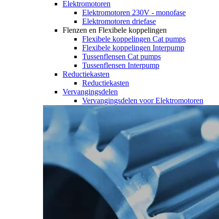
Elektromotoren
Elektromotoren 230V - monofase
Elektromotoren driefase
Flenzen en Flexibele koppelingen
Flexibele koppelingen Cat pumps
Flexibele koppelingen Interpump
Tussenflensen Cat pumps
Tussenflensen Interpump
Reductiekasten
Reductiekasten
Vervangingsdelen
Vervangingsdelen voor Elektromotoren