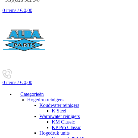
0
items
/
€
0,00
0
items
/
€
0,00
Categorieën
Hogedrukreinigers
Koudwater reinigers
K Steel
Warmwater reinigers
KM Classic
KP Pro Classic
Hogedruk units