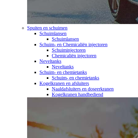
Spuiten en schuimen
Schuimlansen
Schuimlansen
Schuim- en Chemicaliën injectoren
Schuiminjectoren
Chemicaliën injectoren
Neveltanks
Neveltanks
Schuim- en chemietanks
Schuim- en chemietanks
Kogelkranen en afsluiters
Naaldafsluiters en doseerkranen
Kogelkranen handbediend