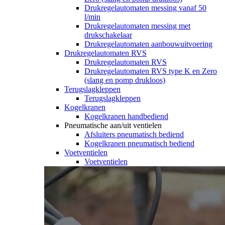
Drukregelautomaten messing vanaf 50
l/min
Drukregelautomaten messing met
drukschakelaar
Drukregelautomaten aanbouwuitvoering
Drukregelautomaten RVS
Drukregelautomaten RVS
Drukregelautomaten RVS type K en Zero
(slang en pomp drukloos)
Terugslagkleppen
Terugslagkleppen
Kogelkranen
Kogelkranen handbediend
Pneumatische aan/uit ventielen
Afsluiters pneumatisch bediend
Kogelkranen pneumatisch bediend
Voetventielen
Voetventielen