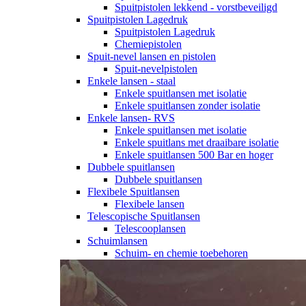
Spuitpistolen lekkend - vorstbeveiligd
Spuitpistolen Lagedruk
Spuitpistolen Lagedruk
Chemiepistolen
Spuit-nevel lansen en pistolen
Spuit-nevelpistolen
Enkele lansen - staal
Enkele spuitlansen met isolatie
Enkele spuitlansen zonder isolatie
Enkele lansen- RVS
Enkele spuitlansen met isolatie
Enkele spuitlans met draaibare isolatie
Enkele spuitlansen 500 Bar en hoger
Dubbele spuitlansen
Dubbele spuitlansen
Flexibele Spuitlansen
Flexibele lansen
Telescopische Spuitlansen
Telescooplansen
Schuimlansen
Schuim- en chemie toebehoren