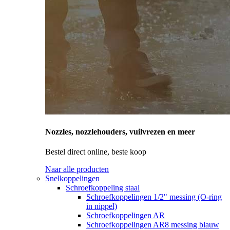
Nozzles, nozzlehouders, vuilvrezen en meer
Bestel direct online, beste koop
Naar alle producten
Snelkoppelingen
Schroefkoppeling staal
Schroefkoppelingen 1/2" messing (O-ring
in nippel)
Schroefkoppelingen AR
Schroefkoppelingen AR8 messing blauw