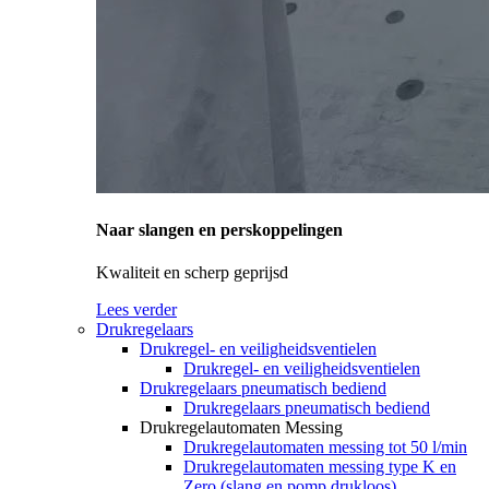
Naar slangen en perskoppelingen
Kwaliteit en scherp geprijsd
Lees verder
Drukregelaars
Drukregel- en veiligheidsventielen
Drukregel- en veiligheidsventielen
Drukregelaars pneumatisch bediend
Drukregelaars pneumatisch bediend
Drukregelautomaten Messing
Drukregelautomaten messing tot 50 l/min
Drukregelautomaten messing type K en
Zero (slang en pomp drukloos)