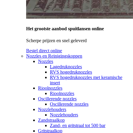
Het grootste aanbod spuitlansen online
Scherpe prijzen en snel geleverd
Bestel direct online
Nozzles en Reinigingskoppen
Nozzles
Lagedruknozzles
RVS hogedruknozzles
RVS hogedruknozzles met keramische
insert
Rioolnozzles
Rioolnozzles
Oscillerende nozzles
Oscillerende nozzles
Nozzlehouders
Nozzlehouders
Zandstraalkop
Zand- en gritstraal tot 500 bar
Gritstraalkop