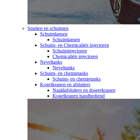
Spuiten en schuimen
Schuimlansen
Schuimlansen
Schuim- en Chemicaliën injectoren
Schuiminjectoren
Chemicaliën injectoren
Neveltanks
Neveltanks
Schuim- en chemietanks
Schuim- en chemietanks
Kogelkranen en afsluiters
Naaldafsluiters en doseerkranen
Kogelkranen handbediend