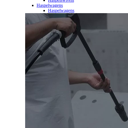
Haspelswivels
Haspelwagens
Haspelwagens