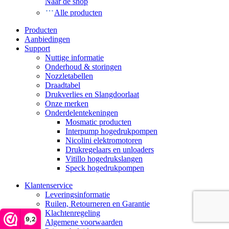
Naar de shop
Alle producten
Producten
Aanbiedingen
Support
Nuttige informatie
Onderhoud & storingen
Nozzletabellen
Draadtabel
Drukverlies en Slangdoorlaat
Onze merken
Onderdelentekeningen
Mosmatic producten
Interpump hogedrukpompen
Nicolini elektromotoren
Drukregelaars en unloaders
Vitillo hogedrukslangen
Speck hogedrukpompen
Klantenservice
Leveringsinformatie
Ruilen, Retourneren en Garantie
Klachtenregeling
9,2
Algemene voorwaarden