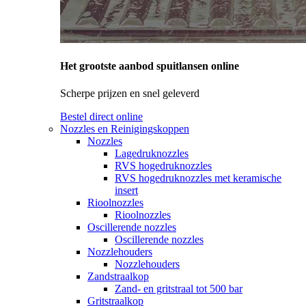
Het grootste aanbod spuitlansen online
Scherpe prijzen en snel geleverd
Bestel direct online
Nozzles en Reinigingskoppen
Nozzles
Lagedruknozzles
RVS hogedruknozzles
RVS hogedruknozzles met keramische
insert
Rioolnozzles
Rioolnozzles
Oscillerende nozzles
Oscillerende nozzles
Nozzlehouders
Nozzlehouders
Zandstraalkop
Zand- en gritstraal tot 500 bar
Gritstraalkop