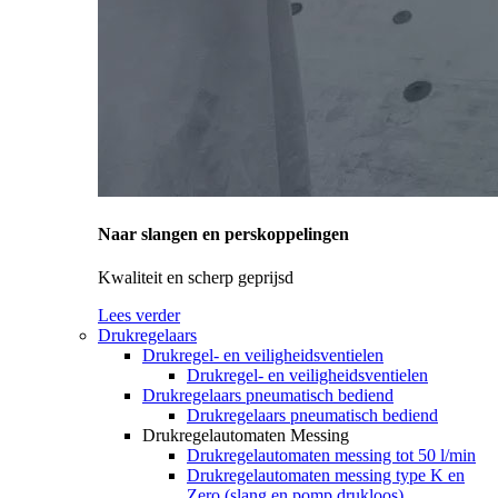
Naar slangen en perskoppelingen
Kwaliteit en scherp geprijsd
Lees verder
Drukregelaars
Drukregel- en veiligheidsventielen
Drukregel- en veiligheidsventielen
Drukregelaars pneumatisch bediend
Drukregelaars pneumatisch bediend
Drukregelautomaten Messing
Drukregelautomaten messing tot 50 l/min
Drukregelautomaten messing type K en
Zero (slang en pomp drukloos)