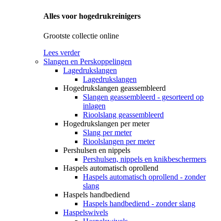
Alles voor hogedrukreinigers
Grootste collectie online
Lees verder
Slangen en Perskoppelingen
Lagedrukslangen
Lagedrukslangen
Hogedrukslangen geassembleerd
Slangen geassembleerd - gesorteerd op
inlagen
Rioolslang geassembleerd
Hogedrukslangen per meter
Slang per meter
Rioolslangen per meter
Pershulsen en nippels
Pershulsen, nippels en knikbeschermers
Haspels automatisch oprollend
Haspels automatisch oprollend - zonder
slang
Haspels handbediend
Haspels handbediend - zonder slang
Haspelswivels