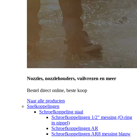
Nozzles, nozzlehouders, vuilvrezen en meer
Bestel direct online, beste koop
Naar alle producten
Snelkoppelingen
Schroefkoppeling staal
Schroefkoppelingen 1/2" messing (O-ring
in nippel)
Schroefkoppelingen AR
Schroefkoppelingen AR8 messing blauw