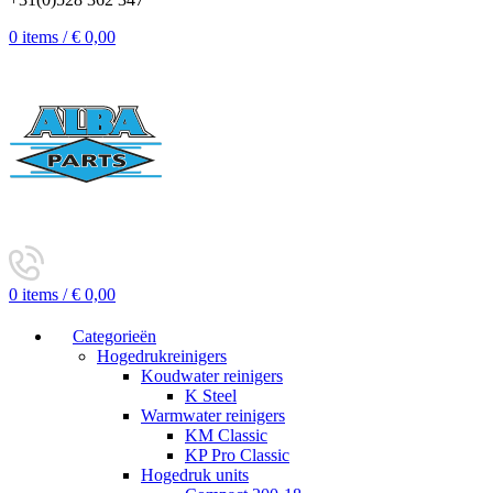
0
items
/
€
0,00
0
items
/
€
0,00
Categorieën
Hogedrukreinigers
Koudwater reinigers
K Steel
Warmwater reinigers
KM Classic
KP Pro Classic
Hogedruk units