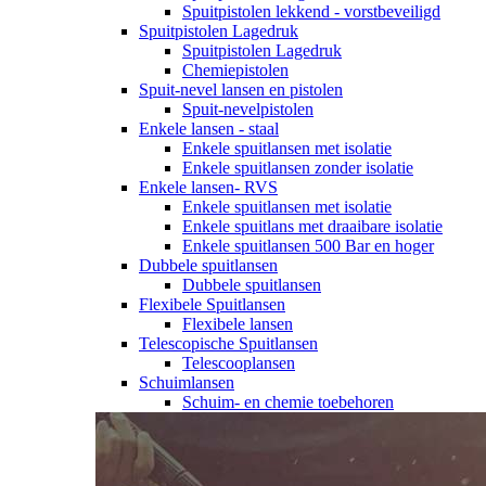
Spuitpistolen lekkend - vorstbeveiligd
Spuitpistolen Lagedruk
Spuitpistolen Lagedruk
Chemiepistolen
Spuit-nevel lansen en pistolen
Spuit-nevelpistolen
Enkele lansen - staal
Enkele spuitlansen met isolatie
Enkele spuitlansen zonder isolatie
Enkele lansen- RVS
Enkele spuitlansen met isolatie
Enkele spuitlans met draaibare isolatie
Enkele spuitlansen 500 Bar en hoger
Dubbele spuitlansen
Dubbele spuitlansen
Flexibele Spuitlansen
Flexibele lansen
Telescopische Spuitlansen
Telescooplansen
Schuimlansen
Schuim- en chemie toebehoren