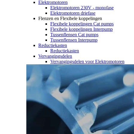
Elektromotoren
Elektromotoren 230V - monofase
Elektromotoren driefase
Flenzen en Flexibele koppelingen
Flexibele koppelingen Cat pumps
Flexibele koppelingen Interpump
Tussenflensen Cat pumps
Tussenflensen Interpump
Reductiekasten
Reductiekasten
Vervangingsdelen
Vervangingsdelen voor Elektromotoren