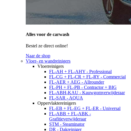
Alles voor de carwash
Bestel ze direct online!
Naar de shop
Vloer- en wandreinigers
Vloerreinigers
FL-AH + FL-AHY - Professional
FL-CG + FL-CR + FL-RY - Commercial
FL-AER + AEG - Allrounder
FL-PH + FL-PB - Contractor + BIG
FL-ABH-KAU - Kauwgomverwijderaar
FL-SAR - AQUA
Oppervlaktereinigers
FL-EB + FL-EG + FL-ER - Universal
FL-ABB + FL-ABK -
Grafitieverwijderaar
STM - Steaminator
DR - Dakreiniger