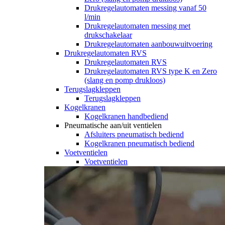
Drukregelautomaten messing vanaf 50
l/min
Drukregelautomaten messing met
drukschakelaar
Drukregelautomaten aanbouwuitvoering
Drukregelautomaten RVS
Drukregelautomaten RVS
Drukregelautomaten RVS type K en Zero
(slang en pomp drukloos)
Terugslagkleppen
Terugslagkleppen
Kogelkranen
Kogelkranen handbediend
Pneumatische aan/uit ventielen
Afsluiters pneumatisch bediend
Kogelkranen pneumatisch bediend
Voetventielen
Voetventielen