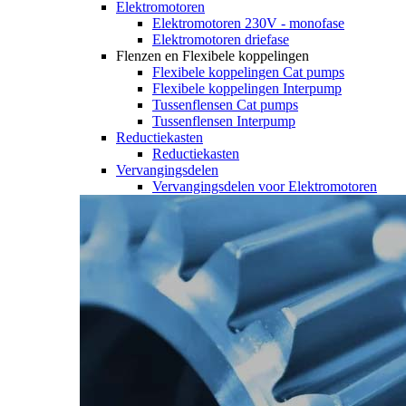
Elektromotoren
Elektromotoren 230V - monofase
Elektromotoren driefase
Flenzen en Flexibele koppelingen
Flexibele koppelingen Cat pumps
Flexibele koppelingen Interpump
Tussenflensen Cat pumps
Tussenflensen Interpump
Reductiekasten
Reductiekasten
Vervangingsdelen
Vervangingsdelen voor Elektromotoren