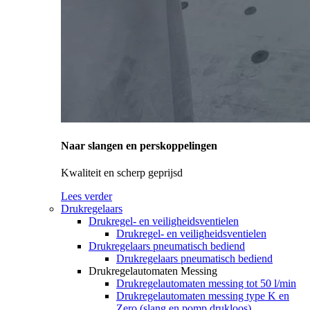
Naar slangen en perskoppelingen
Kwaliteit en scherp geprijsd
Lees verder
Drukregelaars
Drukregel- en veiligheidsventielen
Drukregel- en veiligheidsventielen
Drukregelaars pneumatisch bediend
Drukregelaars pneumatisch bediend
Drukregelautomaten Messing
Drukregelautomaten messing tot 50 l/min
Drukregelautomaten messing type K en
Zero (slang en pomp drukloos)