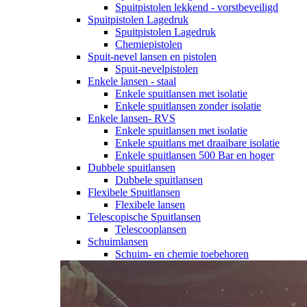
Spuitpistolen lekkend - vorstbeveiligd
Spuitpistolen Lagedruk
Spuitpistolen Lagedruk
Chemiepistolen
Spuit-nevel lansen en pistolen
Spuit-nevelpistolen
Enkele lansen - staal
Enkele spuitlansen met isolatie
Enkele spuitlansen zonder isolatie
Enkele lansen- RVS
Enkele spuitlansen met isolatie
Enkele spuitlans met draaibare isolatie
Enkele spuitlansen 500 Bar en hoger
Dubbele spuitlansen
Dubbele spuitlansen
Flexibele Spuitlansen
Flexibele lansen
Telescopische Spuitlansen
Telescooplansen
Schuimlansen
Schuim- en chemie toebehoren