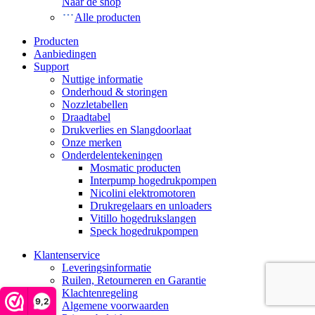
Naar de shop
Alle producten
Producten
Aanbiedingen
Support
Nuttige informatie
Onderhoud & storingen
Nozzletabellen
Draadtabel
Drukverlies en Slangdoorlaat
Onze merken
Onderdelentekeningen
Mosmatic producten
Interpump hogedrukpompen
Nicolini elektromotoren
Drukregelaars en unloaders
Vitillo hogedrukslangen
Speck hogedrukpompen
Klantenservice
Leveringsinformatie
Ruilen, Retourneren en Garantie
Klachtenregeling
9,2
Algemene voorwaarden