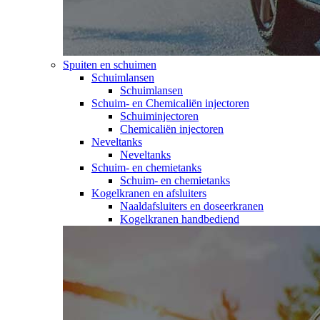
Spuiten en schuimen
Schuimlansen
Schuimlansen
Schuim- en Chemicaliën injectoren
Schuiminjectoren
Chemicaliën injectoren
Neveltanks
Neveltanks
Schuim- en chemietanks
Schuim- en chemietanks
Kogelkranen en afsluiters
Naaldafsluiters en doseerkranen
Kogelkranen handbediend