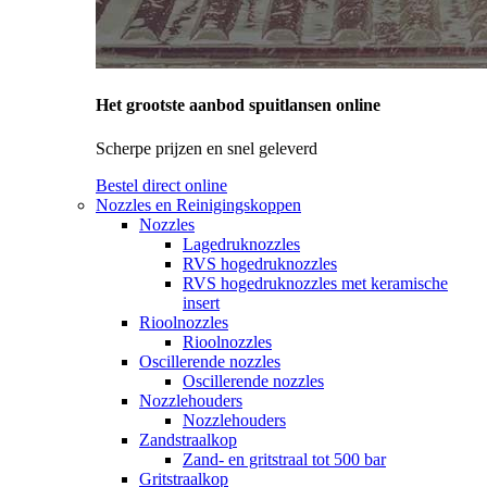
Het grootste aanbod spuitlansen online
Scherpe prijzen en snel geleverd
Bestel direct online
Nozzles en Reinigingskoppen
Nozzles
Lagedruknozzles
RVS hogedruknozzles
RVS hogedruknozzles met keramische
insert
Rioolnozzles
Rioolnozzles
Oscillerende nozzles
Oscillerende nozzles
Nozzlehouders
Nozzlehouders
Zandstraalkop
Zand- en gritstraal tot 500 bar
Gritstraalkop