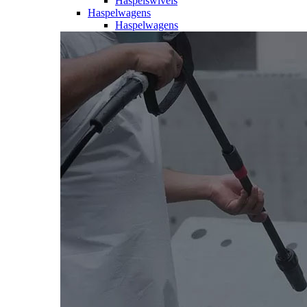
Haspelswivels
Haspelwagens
Haspelwagens