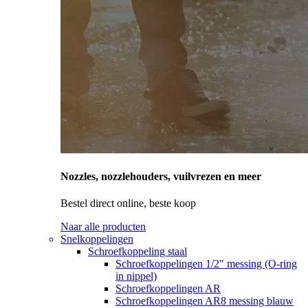
Nozzles, nozzlehouders, vuilvrezen en meer
Bestel direct online, beste koop
Naar alle producten
Snelkoppelingen
Schroefkoppeling staal
Schroefkoppelingen 1/2" messing (O-ring
in nippel)
Schroefkoppelingen AR
Schroefkoppelingen AR8 messing blauw