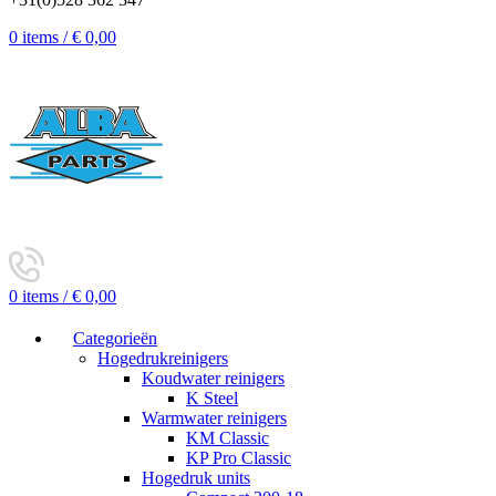
0
items
/
€
0,00
0
items
/
€
0,00
Categorieën
Hogedrukreinigers
Koudwater reinigers
K Steel
Warmwater reinigers
KM Classic
KP Pro Classic
Hogedruk units