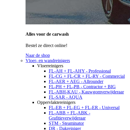
Alles voor de carwash
Bestel ze direct online!
Naar de shop
Vloer- en wandreinigers
Vloerreinigers
FL-AH + FL-AHY - Professional
FL-CG + FL-CR + FL-RY - Commercial
FL-AER + AEG - Allrounder
FL-PH + FL-PB - Contractor + BIG
FL-ABH-KAU - Kauwgomverwijderaar
FL-SAR - AQUA
Oppervlaktereinigers
FL-EB + FL-EG + FL-ER - Universal
FL-ABB + FL-ABK -
Grafitieverwijderaar
STM - Steaminator
DR - Dakreiniger