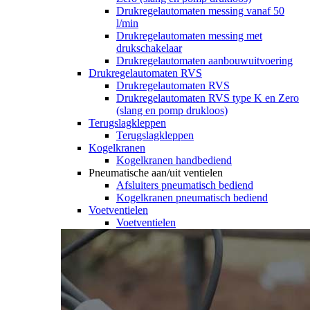
Drukregelautomaten messing vanaf 50
l/min
Drukregelautomaten messing met
drukschakelaar
Drukregelautomaten aanbouwuitvoering
Drukregelautomaten RVS
Drukregelautomaten RVS
Drukregelautomaten RVS type K en Zero
(slang en pomp drukloos)
Terugslagkleppen
Terugslagkleppen
Kogelkranen
Kogelkranen handbediend
Pneumatische aan/uit ventielen
Afsluiters pneumatisch bediend
Kogelkranen pneumatisch bediend
Voetventielen
Voetventielen