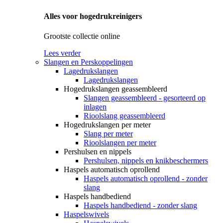
Alles voor hogedrukreinigers
Grootste collectie online
Lees verder
Slangen en Perskoppelingen
Lagedrukslangen
Lagedrukslangen
Hogedrukslangen geassembleerd
Slangen geassembleerd - gesorteerd op
inlagen
Rioolslang geassembleerd
Hogedrukslangen per meter
Slang per meter
Rioolslangen per meter
Pershulsen en nippels
Pershulsen, nippels en knikbeschermers
Haspels automatisch oprollend
Haspels automatisch oprollend - zonder
slang
Haspels handbediend
Haspels handbediend - zonder slang
Haspelswivels