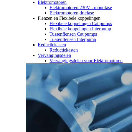
Elektromotoren
Elektromotoren 230V - monofase
Elektromotoren driefase
Flenzen en Flexibele koppelingen
Flexibele koppelingen Cat pumps
Flexibele koppelingen Interpump
Tussenflensen Cat pumps
Tussenflensen Interpump
Reductiekasten
Reductiekasten
Vervangingsdelen
Vervangingsdelen voor Elektromotoren