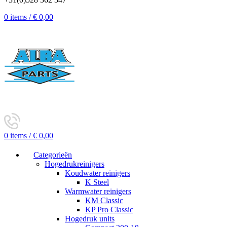
0
items
/
€
0,00
0
items
/
€
0,00
Categorieën
Hogedrukreinigers
Koudwater reinigers
K Steel
Warmwater reinigers
KM Classic
KP Pro Classic
Hogedruk units