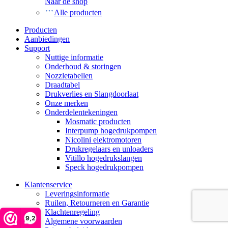
Naar de shop
Alle producten
Producten
Aanbiedingen
Support
Nuttige informatie
Onderhoud & storingen
Nozzletabellen
Draadtabel
Drukverlies en Slangdoorlaat
Onze merken
Onderdelentekeningen
Mosmatic producten
Interpump hogedrukpompen
Nicolini elektromotoren
Drukregelaars en unloaders
Vitillo hogedrukslangen
Speck hogedrukpompen
Klantenservice
Leveringsinformatie
Ruilen, Retourneren en Garantie
Klachtenregeling
9,2
Algemene voorwaarden