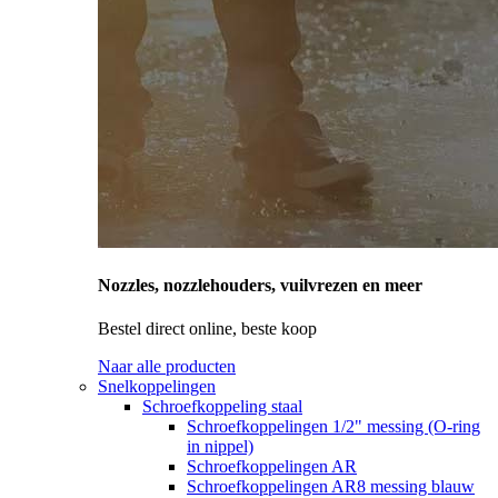
Nozzles, nozzlehouders, vuilvrezen en meer
Bestel direct online, beste koop
Naar alle producten
Snelkoppelingen
Schroefkoppeling staal
Schroefkoppelingen 1/2" messing (O-ring
in nippel)
Schroefkoppelingen AR
Schroefkoppelingen AR8 messing blauw