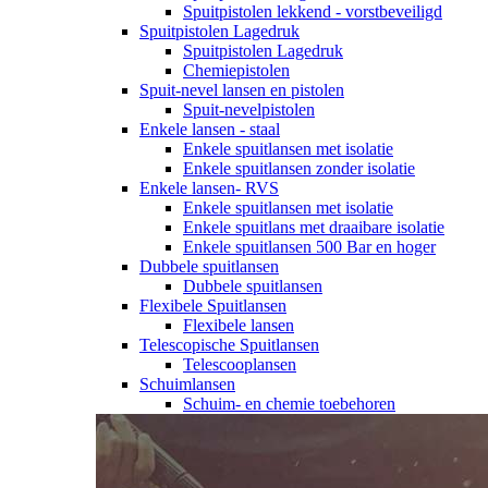
Spuitpistolen lekkend - vorstbeveiligd
Spuitpistolen Lagedruk
Spuitpistolen Lagedruk
Chemiepistolen
Spuit-nevel lansen en pistolen
Spuit-nevelpistolen
Enkele lansen - staal
Enkele spuitlansen met isolatie
Enkele spuitlansen zonder isolatie
Enkele lansen- RVS
Enkele spuitlansen met isolatie
Enkele spuitlans met draaibare isolatie
Enkele spuitlansen 500 Bar en hoger
Dubbele spuitlansen
Dubbele spuitlansen
Flexibele Spuitlansen
Flexibele lansen
Telescopische Spuitlansen
Telescooplansen
Schuimlansen
Schuim- en chemie toebehoren