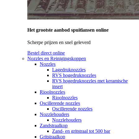
Het grootste aanbod spuitlansen online
Scherpe prijzen en snel geleverd
Bestel direct online
Nozzles en Reinigingskoppen
Nozzles
Lagedruknozzles
RVS hogedruknozzles
RVS hogedruknozzles met keramische
insert
Rioolnozzles
Rioolnozzles
Oscillerende nozzles
Oscillerende nozzles
Nozzlehouders
Nozzlehouders
Zandstraalkop
Zand- en gritstraal tot 500 bar
Gritstraalkop