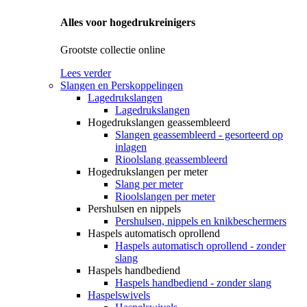
Alles voor hogedrukreinigers
Grootste collectie online
Lees verder
Slangen en Perskoppelingen
Lagedrukslangen
Lagedrukslangen
Hogedrukslangen geassembleerd
Slangen geassembleerd - gesorteerd op
inlagen
Rioolslang geassembleerd
Hogedrukslangen per meter
Slang per meter
Rioolslangen per meter
Pershulsen en nippels
Pershulsen, nippels en knikbeschermers
Haspels automatisch oprollend
Haspels automatisch oprollend - zonder
slang
Haspels handbediend
Haspels handbediend - zonder slang
Haspelswivels