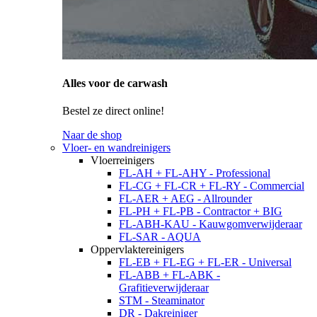
Alles voor de carwash
Bestel ze direct online!
Naar de shop
Vloer- en wandreinigers
Vloerreinigers
FL-AH + FL-AHY - Professional
FL-CG + FL-CR + FL-RY - Commercial
FL-AER + AEG - Allrounder
FL-PH + FL-PB - Contractor + BIG
FL-ABH-KAU - Kauwgomverwijderaar
FL-SAR - AQUA
Oppervlaktereinigers
FL-EB + FL-EG + FL-ER - Universal
FL-ABB + FL-ABK -
Grafitieverwijderaar
STM - Steaminator
DR - Dakreiniger