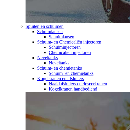
Spuiten en schuimen
Schuimlansen
Schuimlansen
Schuim- en Chemicaliën injectoren
Schuiminjectoren
Chemicaliën injectoren
Neveltanks
Neveltanks
Schuim- en chemietanks
Schuim- en chemietanks
Kogelkranen en afsluiters
Naaldafsluiters en doseerkranen
Kogelkranen handbediend