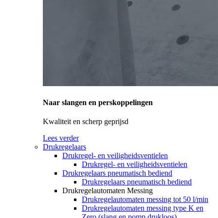
Naar slangen en perskoppelingen
Kwaliteit en scherp geprijsd
Lees verder
Drukregelaars
Drukregel- en veiligheidsventielen
Drukregel- en veiligheidsventielen
Drukregelaars pneumatisch bediend
Drukregelaars pneumatisch bediend
Drukregelautomaten Messing
Drukregelautomaten messing tot 50 l/min
Drukregelautomaten messing type K en
Zero (slang en pomp drukloos)