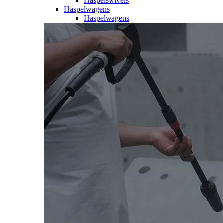
Haspelswivels
Haspelwagens
Haspelwagens