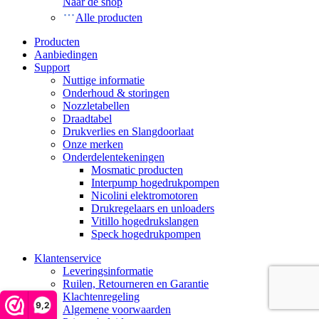
Naar de shop
Alle producten
Producten
Aanbiedingen
Support
Nuttige informatie
Onderhoud & storingen
Nozzletabellen
Draadtabel
Drukverlies en Slangdoorlaat
Onze merken
Onderdelentekeningen
Mosmatic producten
Interpump hogedrukpompen
Nicolini elektromotoren
Drukregelaars en unloaders
Vitillo hogedrukslangen
Speck hogedrukpompen
Klantenservice
Leveringsinformatie
Ruilen, Retourneren en Garantie
Klachtenregeling
9,2
Algemene voorwaarden