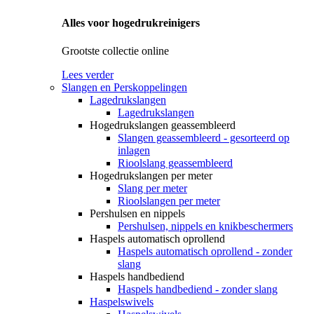
Alles voor hogedrukreinigers
Grootste collectie online
Lees verder
Slangen en Perskoppelingen
Lagedrukslangen
Lagedrukslangen
Hogedrukslangen geassembleerd
Slangen geassembleerd - gesorteerd op
inlagen
Rioolslang geassembleerd
Hogedrukslangen per meter
Slang per meter
Rioolslangen per meter
Pershulsen en nippels
Pershulsen, nippels en knikbeschermers
Haspels automatisch oprollend
Haspels automatisch oprollend - zonder
slang
Haspels handbediend
Haspels handbediend - zonder slang
Haspelswivels