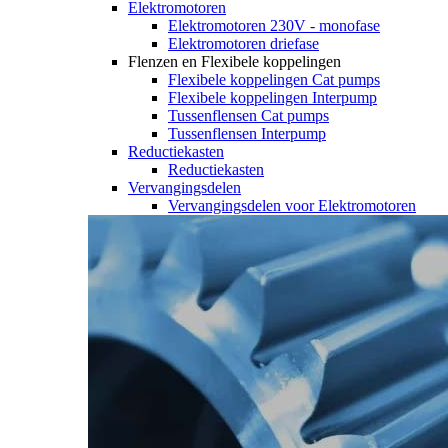
Elektromotoren
Elektromotoren 230V - monofase
Elektromotoren driefase
Flenzen en Flexibele koppelingen
Flexibele koppelingen Cat pumps
Flexibele koppelingen Interpump
Tussenflensen Cat pumps
Tussenflensen Interpump
Reductiekasten
Reductiekasten
Vervangingsdelen
Vervangingsdelen voor Elektromotoren