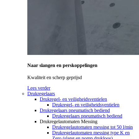
Naar slangen en perskoppelingen
Kwaliteit en scherp geprijsd
Lees verder
Drukregelaars
Drukregel- en veiligheidsventielen
Drukregel- en veiligheidsventielen
Drukregelaars pneumatisch bediend
Drukregelaars pneumatisch bediend
Drukregelautomaten Messing
Drukregelautomaten messing tot 50 l/min
Drukregelautomaten messing type K en
Zero (slang en pomp drukloos)