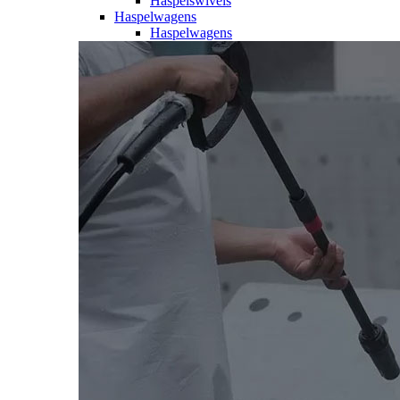
Haspelswivels
Haspelwagens
Haspelwagens