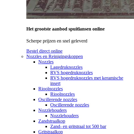
Het grootste aanbod spuitlansen online
Scherpe prijzen en snel geleverd
Bestel direct online
Nozzles en Reinigingskoppen
Nozzles
Lagedruknozzles
RVS hogedruknozzles
RVS hogedruknozzles met keramische
insert
Rioolnozzles
Rioolnozzles
Oscillerende nozzles
Oscillerende nozzles
Nozzlehouders
Nozzlehouders
Zandstraalkop
Zand- en gritstraal tot 500 bar
Gritstraalkop