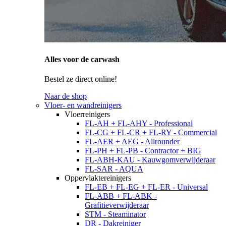
Alles voor de carwash
Bestel ze direct online!
Naar de shop
Vloer- en wandreinigers
Vloerreinigers
FL-AH + FL-AHY - Professional
FL-CG + FL-CR + FL-RY - Commercial
FL-AER + AEG - Allrounder
FL-PH + FL-PB - Contractor + BIG
FL-ABH-KAU - Kauwgomverwijderaar
FL-SAR - AQUA
Oppervlaktereinigers
FL-EB + FL-EG + FL-ER - Universal
FL-ABB + FL-ABK -
Grafitieverwijderaar
STM - Steaminator
DR - Dakreiniger