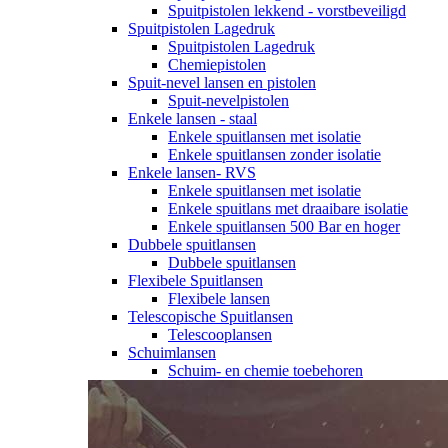
Spuitpistolen lekkend - vorstbeveiligd
Spuitpistolen Lagedruk
Spuitpistolen Lagedruk
Chemiepistolen
Spuit-nevel lansen en pistolen
Spuit-nevelpistolen
Enkele lansen - staal
Enkele spuitlansen met isolatie
Enkele spuitlansen zonder isolatie
Enkele lansen- RVS
Enkele spuitlansen met isolatie
Enkele spuitlans met draaibare isolatie
Enkele spuitlansen 500 Bar en hoger
Dubbele spuitlansen
Dubbele spuitlansen
Flexibele Spuitlansen
Flexibele lansen
Telescopische Spuitlansen
Telescooplansen
Schuimlansen
Schuim- en chemie toebehoren