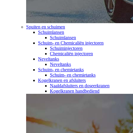
Spuiten en schuimen
Schuimlansen
Schuimlansen
Schuim- en Chemicaliën injectoren
Schuiminjectoren
Chemicaliën injectoren
Neveltanks
Neveltanks
Schuim- en chemietanks
Schuim- en chemietanks
Kogelkranen en afsluiters
Naaldafsluiters en doseerkranen
Kogelkranen handbediend