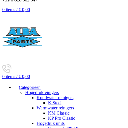
0
items
/
€
0,00
0
items
/
€
0,00
Categorieën
Hogedrukreinigers
Koudwater reinigers
K Steel
Warmwater reinigers
KM Classic
KP Pro Classic
Hogedruk units