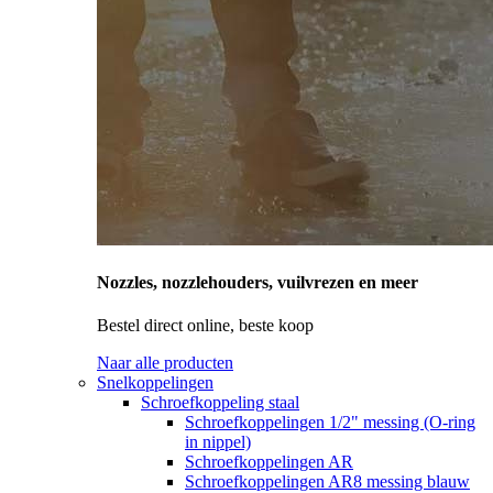
Nozzles, nozzlehouders, vuilvrezen en meer
Bestel direct online, beste koop
Naar alle producten
Snelkoppelingen
Schroefkoppeling staal
Schroefkoppelingen 1/2" messing (O-ring
in nippel)
Schroefkoppelingen AR
Schroefkoppelingen AR8 messing blauw