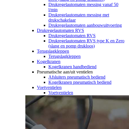
Drukregelautomaten messing vanaf 50
l/min
Drukregelautomaten messing met
drukschakelaar
Drukregelautomaten aanbouwuitvoering
Drukregelautomaten RVS
Drukregelautomaten RVS
Drukregelautomaten RVS type K en Zero
(slang en pomp drukloos)
Terugslagkleppen
Terugslagkleppen
Kogelkranen
Kogelkranen handbediend
Pneumatische aan/uit ventielen
Afsluiters pneumatisch bediend
Kogelkranen pneumatisch bediend
Voetventielen
Voetventielen