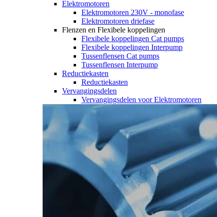
Elektromotoren
Elektromotoren 230V - monofase
Elektromotoren driefase
Flenzen en Flexibele koppelingen
Flexibele koppelingen Cat pumps
Flexibele koppelingen Interpump
Tussenflensen Cat pumps
Tussenflensen Interpump
Reductiekasten
Reductiekasten
Vervangingsdelen
Vervangingsdelen voor Elektromotoren