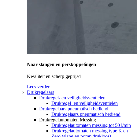
Naar slangen en perskoppelingen
Kwaliteit en scherp geprijsd
Lees verder
Drukregelaars
Drukregel- en veiligheidsventielen
Drukregel- en veiligheidsventielen
Drukregelaars pneumatisch bediend
Drukregelaars pneumatisch bediend
Drukregelautomaten Messing
Drukregelautomaten messing tot 50 l/min
Drukregelautomaten messing type K en
Zero (slang en pomp drukloos)