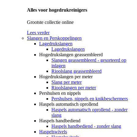
Alles voor hogedrukreinigers
Grootste collectie online
Lees verder
Slangen en Perskoppelingen
Lagedrukslangen
Lagedrukslangen
Hogedrukslangen geassembleerd
Slangen geassembleerd - gesorteerd op
inlagen
Rioolslang geassembleerd
Hogedrukslangen per meter
Slang per meter
Rioolslangen per meter
Pershulsen en nippels
Pershulsen, nippels en knikbeschermers
Haspels automatisch oprollend
Haspels automatisch oprollend - zonder
slang
Haspels handbediend
Haspels handbediend - zonder slang
Haspelswivels