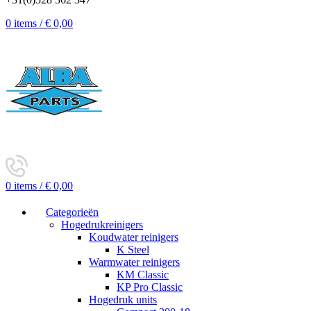
0
items
/
€
0,00
0
items
/
€
0,00
Categorieën
Hogedrukreinigers
Koudwater reinigers
K Steel
Warmwater reinigers
KM Classic
KP Pro Classic
Hogedruk units