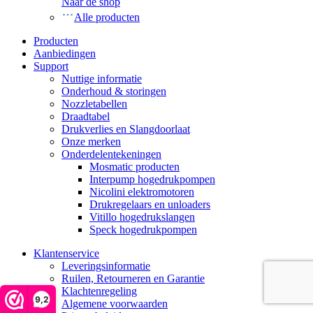
Naar de shop
Alle producten
Producten
Aanbiedingen
Support
Nuttige informatie
Onderhoud & storingen
Nozzletabellen
Draadtabel
Drukverlies en Slangdoorlaat
Onze merken
Onderdelentekeningen
Mosmatic producten
Interpump hogedrukpompen
Nicolini elektromotoren
Drukregelaars en unloaders
Vitillo hogedrukslangen
Speck hogedrukpompen
Klantenservice
Leveringsinformatie
Ruilen, Retourneren en Garantie
Klachtenregeling
9,2
Algemene voorwaarden