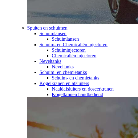
Spuiten en schuimen
Schuimlansen
Schuimlansen
Schuim- en Chemicaliën injectoren
Schuiminjectoren
Chemicaliën injectoren
Neveltanks
Neveltanks
Schuim- en chemietanks
Schuim- en chemietanks
Kogelkranen en afsluiters
Naaldafsluiters en doseerkranen
Kogelkranen handbediend