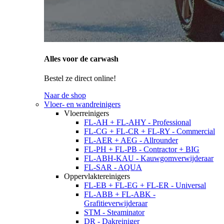
Alles voor de carwash
Bestel ze direct online!
Naar de shop
Vloer- en wandreinigers
Vloerreinigers
FL-AH + FL-AHY - Professional
FL-CG + FL-CR + FL-RY - Commercial
FL-AER + AEG - Allrounder
FL-PH + FL-PB - Contractor + BIG
FL-ABH-KAU - Kauwgomverwijderaar
FL-SAR - AQUA
Oppervlaktereinigers
FL-EB + FL-EG + FL-ER - Universal
FL-ABB + FL-ABK -
Grafitieverwijderaar
STM - Steaminator
DR - Dakreiniger