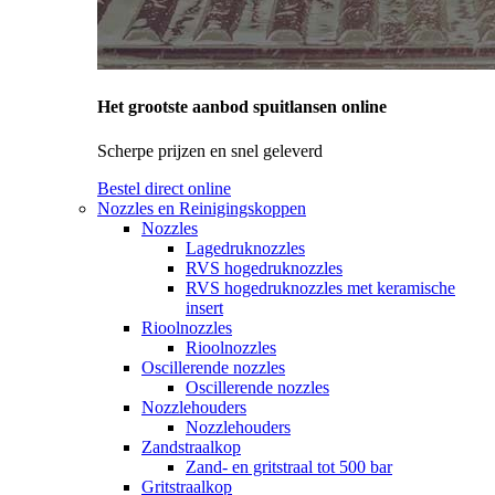
Het grootste aanbod spuitlansen online
Scherpe prijzen en snel geleverd
Bestel direct online
Nozzles en Reinigingskoppen
Nozzles
Lagedruknozzles
RVS hogedruknozzles
RVS hogedruknozzles met keramische
insert
Rioolnozzles
Rioolnozzles
Oscillerende nozzles
Oscillerende nozzles
Nozzlehouders
Nozzlehouders
Zandstraalkop
Zand- en gritstraal tot 500 bar
Gritstraalkop