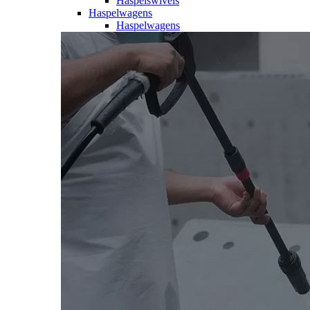
Haspelswivels
Haspelwagens
Haspelwagens