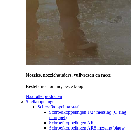
Nozzles, nozzlehouders, vuilvrezen en meer
Bestel direct online, beste koop
Naar alle producten
Snelkoppelingen
Schroefkoppeling staal
Schroefkoppelingen 1/2" messing (O-ring
in nippel)
Schroefkoppelingen AR
Schroefkoppelingen AR8 messing blauw