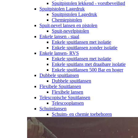
Spuitpistolen lekkend - vorstbeveiligd
Spuitpistolen Lagedruk
Spuitpistolen Lagedruk
Chemiepistolen
Spuit-nevel lansen en pistolen
Spuit-nevelpistolen
Enkele lansen - staal
Enkele spuitlansen met isolatie
Enkele spuitlansen zonder isolatie
Enkele lansen- RVS
Enkele spuitlansen met isolatie
Enkele spuitlans met draaibare isolatie
Enkele spuitlansen 500 Bar en hoger
Dubbele spuitlansen
Dubbele spuitlansen
Flexibele Spuitlansen
Flexibele lansen
Telescopische Spuitlansen
Telescooplansen
Schuimlansen
Schuim- en chemie toebehoren