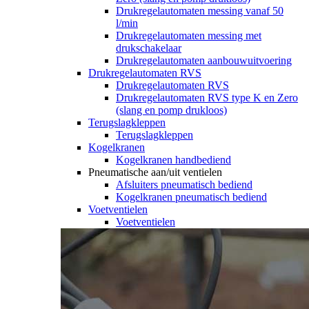
Drukregelautomaten messing vanaf 50
l/min
Drukregelautomaten messing met
drukschakelaar
Drukregelautomaten aanbouwuitvoering
Drukregelautomaten RVS
Drukregelautomaten RVS
Drukregelautomaten RVS type K en Zero
(slang en pomp drukloos)
Terugslagkleppen
Terugslagkleppen
Kogelkranen
Kogelkranen handbediend
Pneumatische aan/uit ventielen
Afsluiters pneumatisch bediend
Kogelkranen pneumatisch bediend
Voetventielen
Voetventielen