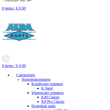
0
items
/
€
0,00
0
items
/
€
0,00
Categorieën
Hogedrukreinigers
Koudwater reinigers
K Steel
Warmwater reinigers
KM Classic
KP Pro Classic
Hogedruk units