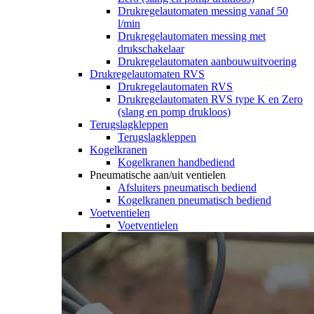
Drukregelautomaten messing vanaf 50
l/min
Drukregelautomaten messing met
drukschakelaar
Drukregelautomaten aanbouwuitvoering
Drukregelautomaten RVS
Drukregelautomaten RVS
Drukregelautomaten RVS type K en Zero
(slang en pomp drukloos)
Terugslagkleppen
Terugslagkleppen
Kogelkranen
Kogelkranen handbediend
Pneumatische aan/uit ventielen
Afsluiters pneumatisch bediend
Kogelkranen pneumatisch bediend
Voetventielen
Voetventielen