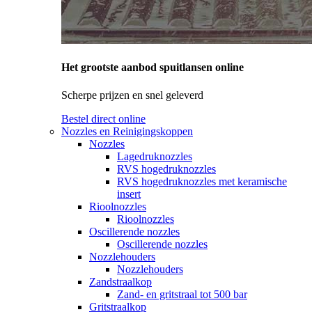
Het grootste aanbod spuitlansen online
Scherpe prijzen en snel geleverd
Bestel direct online
Nozzles en Reinigingskoppen
Nozzles
Lagedruknozzles
RVS hogedruknozzles
RVS hogedruknozzles met keramische
insert
Rioolnozzles
Rioolnozzles
Oscillerende nozzles
Oscillerende nozzles
Nozzlehouders
Nozzlehouders
Zandstraalkop
Zand- en gritstraal tot 500 bar
Gritstraalkop