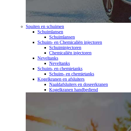
Spuiten en schuimen
Schuimlansen
Schuimlansen
Schuim- en Chemicaliën injectoren
Schuiminjectoren
Chemicaliën injectoren
Neveltanks
Neveltanks
Schuim- en chemietanks
Schuim- en chemietanks
Kogelkranen en afsluiters
Naaldafsluiters en doseerkranen
Kogelkranen handbediend