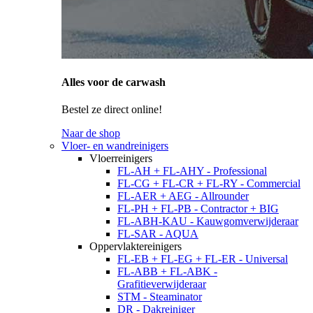
Alles voor de carwash
Bestel ze direct online!
Naar de shop
Vloer- en wandreinigers
Vloerreinigers
FL-AH + FL-AHY - Professional
FL-CG + FL-CR + FL-RY - Commercial
FL-AER + AEG - Allrounder
FL-PH + FL-PB - Contractor + BIG
FL-ABH-KAU - Kauwgomverwijderaar
FL-SAR - AQUA
Oppervlaktereinigers
FL-EB + FL-EG + FL-ER - Universal
FL-ABB + FL-ABK -
Grafitieverwijderaar
STM - Steaminator
DR - Dakreiniger