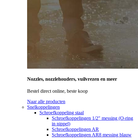
Nozzles, nozzlehouders, vuilvrezen en meer
Bestel direct online, beste koop
Naar alle producten
Snelkoppelingen
Schroefkoppeling staal
Schroefkoppelingen 1/2" messing (O-ring
in nippel)
Schroefkoppelingen AR
Schroefkoppelingen AR8 messing blauw