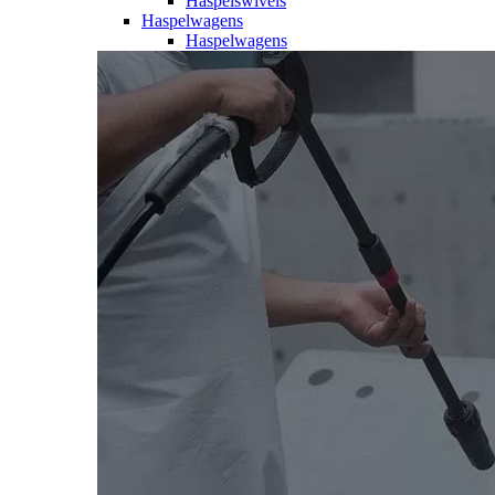
Haspelswivels
Haspelwagens
Haspelwagens