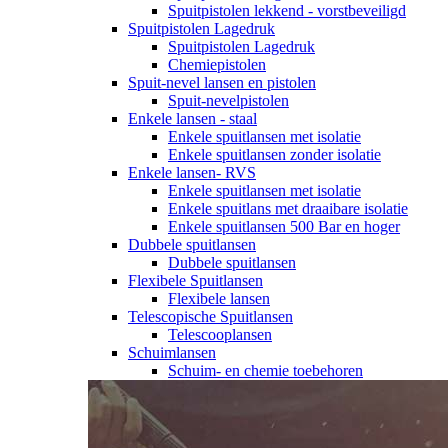
Spuitpistolen lekkend - vorstbeveiligd
Spuitpistolen Lagedruk
Spuitpistolen Lagedruk
Chemiepistolen
Spuit-nevel lansen en pistolen
Spuit-nevelpistolen
Enkele lansen - staal
Enkele spuitlansen met isolatie
Enkele spuitlansen zonder isolatie
Enkele lansen- RVS
Enkele spuitlansen met isolatie
Enkele spuitlans met draaibare isolatie
Enkele spuitlansen 500 Bar en hoger
Dubbele spuitlansen
Dubbele spuitlansen
Flexibele Spuitlansen
Flexibele lansen
Telescopische Spuitlansen
Telescooplansen
Schuimlansen
Schuim- en chemie toebehoren