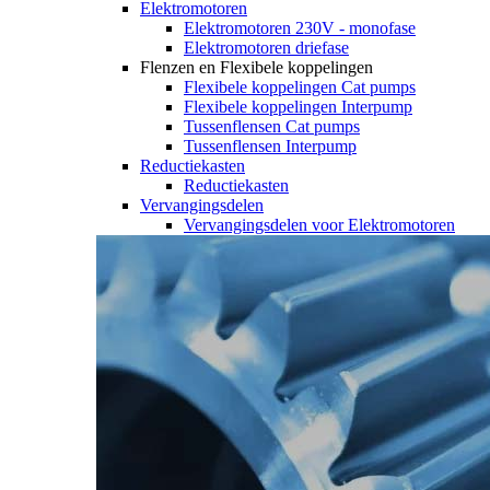
Elektromotoren
Elektromotoren 230V - monofase
Elektromotoren driefase
Flenzen en Flexibele koppelingen
Flexibele koppelingen Cat pumps
Flexibele koppelingen Interpump
Tussenflensen Cat pumps
Tussenflensen Interpump
Reductiekasten
Reductiekasten
Vervangingsdelen
Vervangingsdelen voor Elektromotoren