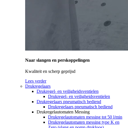
Naar slangen en perskoppelingen
Kwaliteit en scherp geprijsd
Lees verder
Drukregelaars
Drukregel- en veiligheidsventielen
Drukregel- en veiligheidsventielen
Drukregelaars pneumatisch bediend
Drukregelaars pneumatisch bediend
Drukregelautomaten Messing
Drukregelautomaten messing tot 50 l/min
Drukregelautomaten messing type K en
Zero (slang en pomp drukloos)