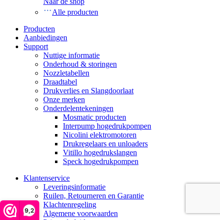
Naar de shop
Alle producten
Producten
Aanbiedingen
Support
Nuttige informatie
Onderhoud & storingen
Nozzletabellen
Draadtabel
Drukverlies en Slangdoorlaat
Onze merken
Onderdelentekeningen
Mosmatic producten
Interpump hogedrukpompen
Nicolini elektromotoren
Drukregelaars en unloaders
Vitillo hogedrukslangen
Speck hogedrukpompen
Klantenservice
Leveringsinformatie
Ruilen, Retourneren en Garantie
Klachtenregeling
9,2
Algemene voorwaarden