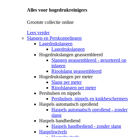
Alles voor hogedrukreinigers
Grootste collectie online
Lees verder
Slangen en Perskoppelingen
Lagedrukslangen
Lagedrukslangen
Hogedrukslangen geassembleerd
Slangen geassembleerd - gesorteerd op
inlagen
Rioolslang geassembleerd
Hogedrukslangen per meter
Slang per meter
Rioolslangen per meter
Pershulsen en nippels
Pershulsen, nippels en knikbeschermers
Haspels automatisch oprollend
Haspels automatisch oprollend - zonder
slang
Haspels handbediend
Haspels handbediend - zonder slang
Haspelswivels