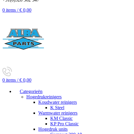
0
items
/
€
0,00
0
items
/
€
0,00
Categorieën
Hogedrukreinigers
Koudwater reinigers
K Steel
Warmwater reinigers
KM Classic
KP Pro Classic
Hogedruk units