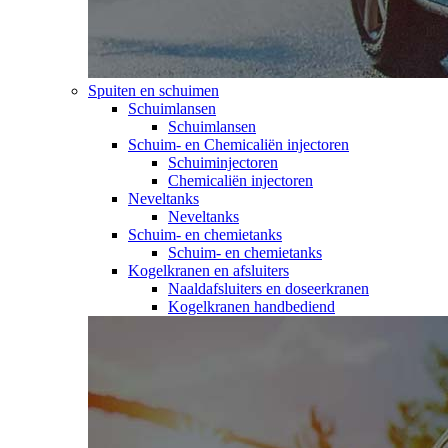
Spuiten en schuimen
Schuimlansen
Schuimlansen
Schuim- en Chemicaliën injectoren
Schuiminjectoren
Chemicaliën injectoren
Neveltanks
Neveltanks
Schuim- en chemietanks
Schuim- en chemietanks
Kogelkranen en afsluiters
Naaldafsluiters en doseerkranen
Kogelkranen handbediend