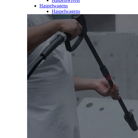
Haspelswivels
Haspelwagens
Haspelwagens