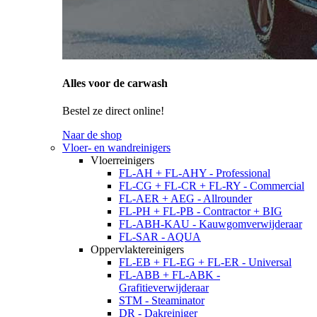
Alles voor de carwash
Bestel ze direct online!
Naar de shop
Vloer- en wandreinigers
Vloerreinigers
FL-AH + FL-AHY - Professional
FL-CG + FL-CR + FL-RY - Commercial
FL-AER + AEG - Allrounder
FL-PH + FL-PB - Contractor + BIG
FL-ABH-KAU - Kauwgomverwijderaar
FL-SAR - AQUA
Oppervlaktereinigers
FL-EB + FL-EG + FL-ER - Universal
FL-ABB + FL-ABK -
Grafitieverwijderaar
STM - Steaminator
DR - Dakreiniger