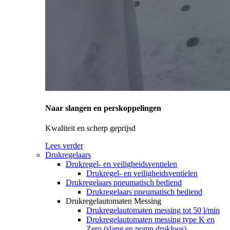
Naar slangen en perskoppelingen
Kwaliteit en scherp geprijsd
Lees verder
Drukregelaars
Drukregel- en veiligheidsventielen
Drukregel- en veiligheidsventielen
Drukregelaars pneumatisch bediend
Drukregelaars pneumatisch bediend
Drukregelautomaten Messing
Drukregelautomaten messing tot 50 l/min
Drukregelautomaten messing type K en
Zero (slang en pomp drukloos)