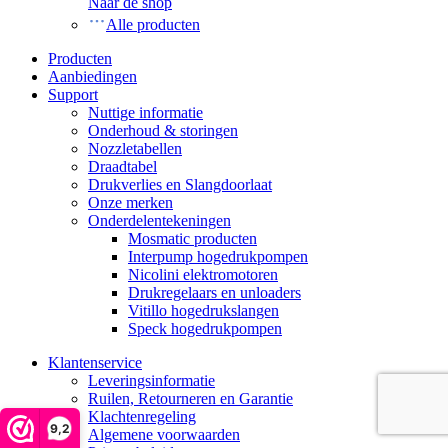
Naar de shop
Alle producten
Producten
Aanbiedingen
Support
Nuttige informatie
Onderhoud & storingen
Nozzletabellen
Draadtabel
Drukverlies en Slangdoorlaat
Onze merken
Onderdelentekeningen
Mosmatic producten
Interpump hogedrukpompen
Nicolini elektromotoren
Drukregelaars en unloaders
Vitillo hogedrukslangen
Speck hogedrukpompen
Klantenservice
Leveringsinformatie
Ruilen, Retourneren en Garantie
Klachtenregeling
9,2
Algemene voorwaarden