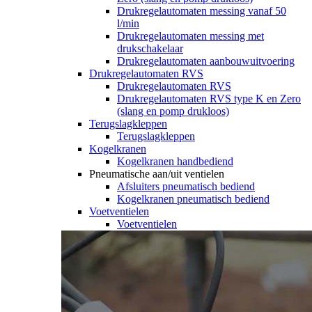
Drukregelautomaten messing vanaf 50
l/min
Drukregelautomaten messing met
drukschakelaar
Drukregelautomaten aanbouwuitvoering
Drukregelautomaten RVS
Drukregelautomaten RVS
Drukregelautomaten RVS type K en Zero
(slang en pomp drukloos)
Terugslagkleppen
Terugslagkleppen
Kogelkranen
Kogelkranen handbediend
Pneumatische aan/uit ventielen
Afsluiters pneumatisch bediend
Kogelkranen pneumatisch bediend
Voetventielen
Voetventielen