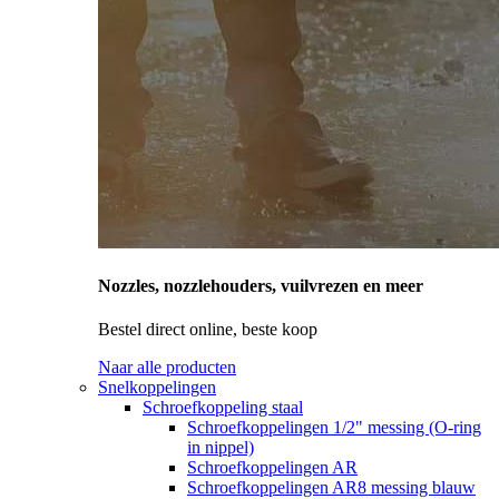
Nozzles, nozzlehouders, vuilvrezen en meer
Bestel direct online, beste koop
Naar alle producten
Snelkoppelingen
Schroefkoppeling staal
Schroefkoppelingen 1/2" messing (O-ring
in nippel)
Schroefkoppelingen AR
Schroefkoppelingen AR8 messing blauw