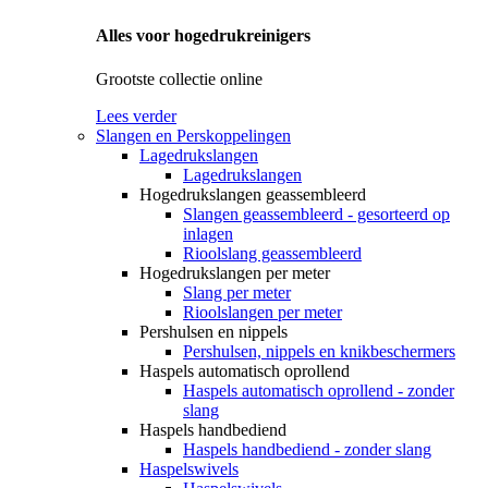
Alles voor hogedrukreinigers
Grootste collectie online
Lees verder
Slangen en Perskoppelingen
Lagedrukslangen
Lagedrukslangen
Hogedrukslangen geassembleerd
Slangen geassembleerd - gesorteerd op
inlagen
Rioolslang geassembleerd
Hogedrukslangen per meter
Slang per meter
Rioolslangen per meter
Pershulsen en nippels
Pershulsen, nippels en knikbeschermers
Haspels automatisch oprollend
Haspels automatisch oprollend - zonder
slang
Haspels handbediend
Haspels handbediend - zonder slang
Haspelswivels