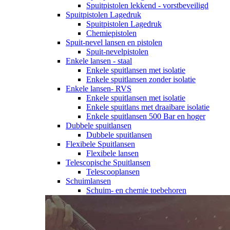
Spuitpistolen lekkend - vorstbeveiligd
Spuitpistolen Lagedruk
Spuitpistolen Lagedruk
Chemiepistolen
Spuit-nevel lansen en pistolen
Spuit-nevelpistolen
Enkele lansen - staal
Enkele spuitlansen met isolatie
Enkele spuitlansen zonder isolatie
Enkele lansen- RVS
Enkele spuitlansen met isolatie
Enkele spuitlans met draaibare isolatie
Enkele spuitlansen 500 Bar en hoger
Dubbele spuitlansen
Dubbele spuitlansen
Flexibele Spuitlansen
Flexibele lansen
Telescopische Spuitlansen
Telescooplansen
Schuimlansen
Schuim- en chemie toebehoren