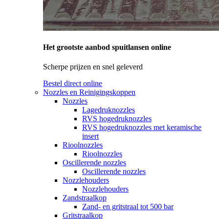
Het grootste aanbod spuitlansen online
Scherpe prijzen en snel geleverd
Bestel direct online
Nozzles en Reinigingskoppen
Nozzles
Lagedruknozzles
RVS hogedruknozzles
RVS hogedruknozzles met keramische
insert
Rioolnozzles
Rioolnozzles
Oscillerende nozzles
Oscillerende nozzles
Nozzlehouders
Nozzlehouders
Zandstraalkop
Zand- en gritstraal tot 500 bar
Gritstraalkop