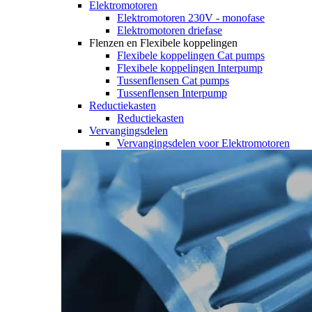
Elektromotoren
Elektromotoren 230V - monofase
Elektromotoren driefase
Flenzen en Flexibele koppelingen
Flexibele koppelingen Cat pumps
Flexibele koppelingen Interpump
Tussenflensen Cat pumps
Tussenflensen Interpump
Reductiekasten
Reductiekasten
Vervangingsdelen
Vervangingsdelen voor Elektromotoren