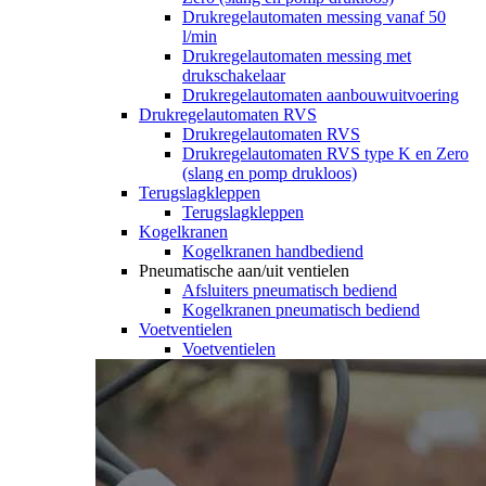
Drukregelautomaten messing vanaf 50
l/min
Drukregelautomaten messing met
drukschakelaar
Drukregelautomaten aanbouwuitvoering
Drukregelautomaten RVS
Drukregelautomaten RVS
Drukregelautomaten RVS type K en Zero
(slang en pomp drukloos)
Terugslagkleppen
Terugslagkleppen
Kogelkranen
Kogelkranen handbediend
Pneumatische aan/uit ventielen
Afsluiters pneumatisch bediend
Kogelkranen pneumatisch bediend
Voetventielen
Voetventielen