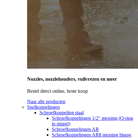
Nozzles, nozzlehouders, vuilvrezen en meer
Bestel direct online, beste koop
Naar alle producten
Snelkoppelingen
Schroefkoppeling staal
Schroefkoppelingen 1/2" messing (O-ring
in nippel)
Schroefkoppelingen AR
Schroefkoppelingen AR8 messing blauw