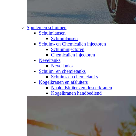
Spuiten en schuimen
Schuimlansen
Schuimlansen
Schuim- en Chemicaliën injectoren
Schuiminjectoren
Chemicaliën injectoren
Neveltanks
Neveltanks
Schuim- en chemietanks
Schuim- en chemietanks
Kogelkranen en afsluiters
Naaldafsluiters en doseerkranen
Kogelkranen handbediend