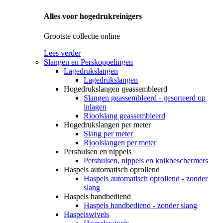
Alles voor hogedrukreinigers
Grootste collectie online
Lees verder
Slangen en Perskoppelingen
Lagedrukslangen
Lagedrukslangen
Hogedrukslangen geassembleerd
Slangen geassembleerd - gesorteerd op
inlagen
Rioolslang geassembleerd
Hogedrukslangen per meter
Slang per meter
Rioolslangen per meter
Pershulsen en nippels
Pershulsen, nippels en knikbeschermers
Haspels automatisch oprollend
Haspels automatisch oprollend - zonder
slang
Haspels handbediend
Haspels handbediend - zonder slang
Haspelswivels