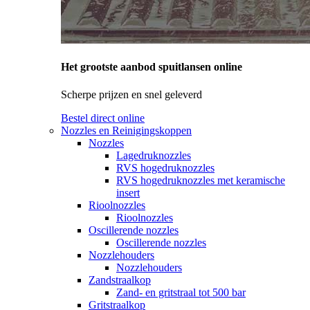
Het grootste aanbod spuitlansen online
Scherpe prijzen en snel geleverd
Bestel direct online
Nozzles en Reinigingskoppen
Nozzles
Lagedruknozzles
RVS hogedruknozzles
RVS hogedruknozzles met keramische
insert
Rioolnozzles
Rioolnozzles
Oscillerende nozzles
Oscillerende nozzles
Nozzlehouders
Nozzlehouders
Zandstraalkop
Zand- en gritstraal tot 500 bar
Gritstraalkop