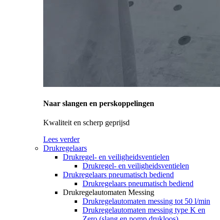
Naar slangen en perskoppelingen
Kwaliteit en scherp geprijsd
Lees verder
Drukregelaars
Drukregel- en veiligheidsventielen
Drukregel- en veiligheidsventielen
Drukregelaars pneumatisch bediend
Drukregelaars pneumatisch bediend
Drukregelautomaten Messing
Drukregelautomaten messing tot 50 l/min
Drukregelautomaten messing type K en
Zero (slang en pomp drukloos)