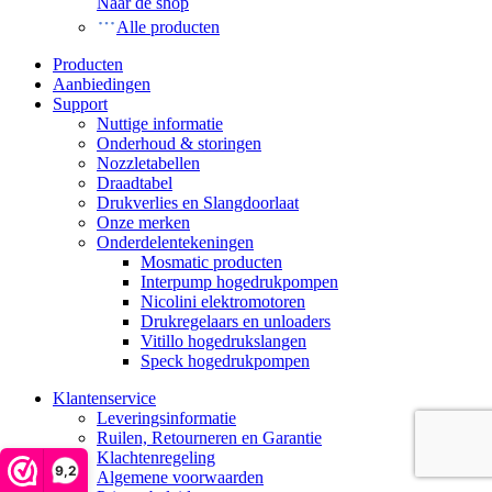
Naar de shop
Alle producten
Producten
Aanbiedingen
Support
Nuttige informatie
Onderhoud & storingen
Nozzletabellen
Draadtabel
Drukverlies en Slangdoorlaat
Onze merken
Onderdelentekeningen
Mosmatic producten
Interpump hogedrukpompen
Nicolini elektromotoren
Drukregelaars en unloaders
Vitillo hogedrukslangen
Speck hogedrukpompen
Klantenservice
Leveringsinformatie
Ruilen, Retourneren en Garantie
Klachtenregeling
9,2
Algemene voorwaarden