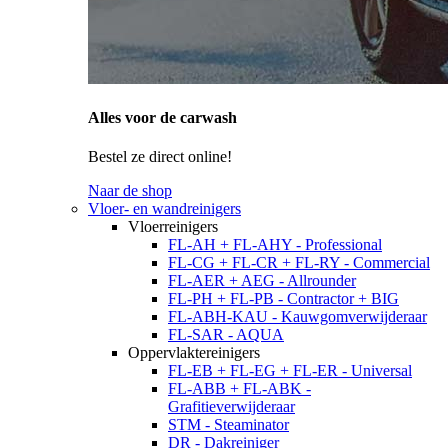
Alles voor de carwash
Bestel ze direct online!
Naar de shop
Vloer- en wandreinigers
Vloerreinigers
FL-AH + FL-AHY - Professional
FL-CG + FL-CR + FL-RY - Commercial
FL-AER + AEG - Allrounder
FL-PH + FL-PB - Contractor + BIG
FL-ABH-KAU - Kauwgomverwijderaar
FL-SAR - AQUA
Oppervlaktereinigers
FL-EB + FL-EG + FL-ER - Universal
FL-ABB + FL-ABK -
Grafitieverwijderaar
STM - Steaminator
DR - Dakreiniger