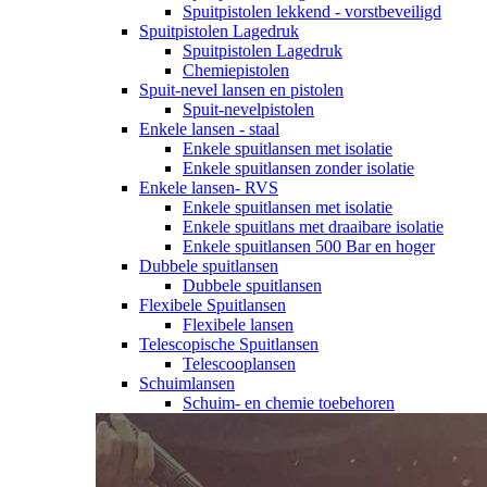
Spuitpistolen lekkend - vorstbeveiligd
Spuitpistolen Lagedruk
Spuitpistolen Lagedruk
Chemiepistolen
Spuit-nevel lansen en pistolen
Spuit-nevelpistolen
Enkele lansen - staal
Enkele spuitlansen met isolatie
Enkele spuitlansen zonder isolatie
Enkele lansen- RVS
Enkele spuitlansen met isolatie
Enkele spuitlans met draaibare isolatie
Enkele spuitlansen 500 Bar en hoger
Dubbele spuitlansen
Dubbele spuitlansen
Flexibele Spuitlansen
Flexibele lansen
Telescopische Spuitlansen
Telescooplansen
Schuimlansen
Schuim- en chemie toebehoren