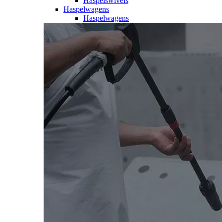
Haspelswivels
Haspelwagens
Haspelwagens