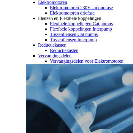
Elektromotoren
Elektromotoren 230V - monofase
Elektromotoren driefase
Flenzen en Flexibele koppelingen
Flexibele koppelingen Cat pumps
Flexibele koppelingen Interpump
Tussenflensen Cat pumps
Tussenflensen Interpump
Reductiekasten
Reductiekasten
Vervangingsdelen
Vervangingsdelen voor Elektromotoren