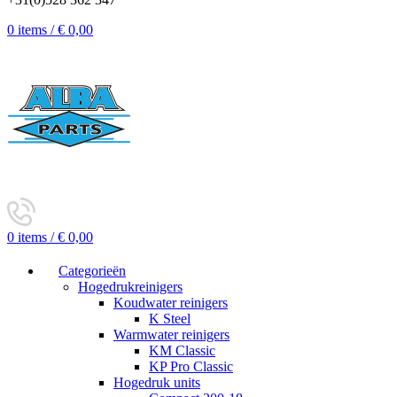
0
items
/
€
0,00
0
items
/
€
0,00
Categorieën
Hogedrukreinigers
Koudwater reinigers
K Steel
Warmwater reinigers
KM Classic
KP Pro Classic
Hogedruk units