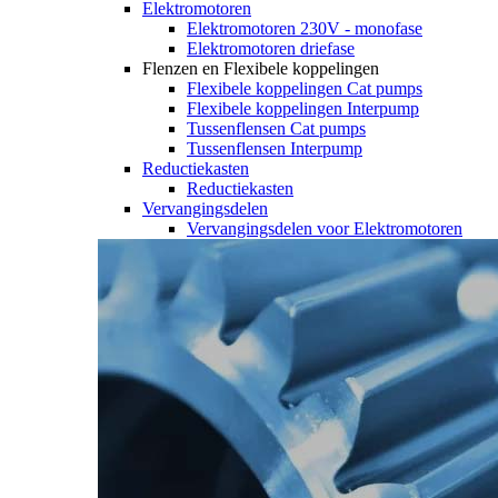
Elektromotoren
Elektromotoren 230V - monofase
Elektromotoren driefase
Flenzen en Flexibele koppelingen
Flexibele koppelingen Cat pumps
Flexibele koppelingen Interpump
Tussenflensen Cat pumps
Tussenflensen Interpump
Reductiekasten
Reductiekasten
Vervangingsdelen
Vervangingsdelen voor Elektromotoren