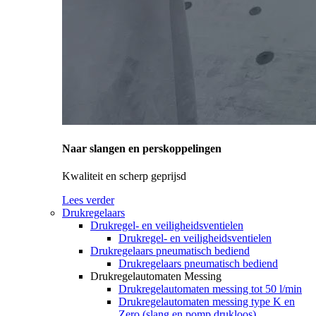
Naar slangen en perskoppelingen
Kwaliteit en scherp geprijsd
Lees verder
Drukregelaars
Drukregel- en veiligheidsventielen
Drukregel- en veiligheidsventielen
Drukregelaars pneumatisch bediend
Drukregelaars pneumatisch bediend
Drukregelautomaten Messing
Drukregelautomaten messing tot 50 l/min
Drukregelautomaten messing type K en
Zero (slang en pomp drukloos)