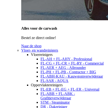
Alles voor de carwash
Bestel ze direct online!
Naar de shop
Vloer- en wandreinigers
Vloerreinigers
FL-AH + FL-AHY - Professional
FL-CG + FL-CR + FL-RY - Commercial
FL-AER + AEG - Allrounder
FL-PH + FL-PB - Contractor + BIG
FL-ABH-KAU - Kauwgomverwijderaar
FL-SAR - AQUA
Oppervlaktereinigers
FL-EB + FL-EG + FL-ER - Universal
FL-ABB + FL-ABK -
Grafitieverwijderaar
STM - Steaminator
DR - Dakreiniger