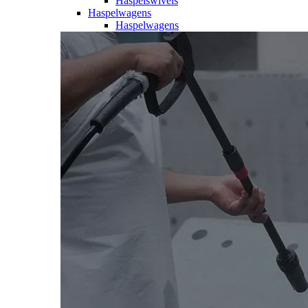
Haspelswivels
Haspelwagens
Haspelwagens