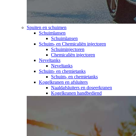
Spuiten en schuimen
Schuimlansen
Schuimlansen
Schuim- en Chemicaliën injectoren
Schuiminjectoren
Chemicaliën injectoren
Neveltanks
Neveltanks
Schuim- en chemietanks
Schuim- en chemietanks
Kogelkranen en afsluiters
Naaldafsluiters en doseerkranen
Kogelkranen handbediend