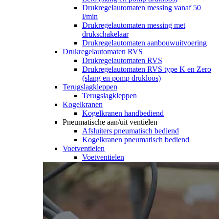
Drukregelautomaten messing vanaf 50
l/min
Drukregelautomaten messing met
drukschakelaar
Drukregelautomaten aanbouwuitvoering
Drukregelautomaten RVS
Drukregelautomaten RVS
Drukregelautomaten RVS type K en Zero
(slang en pomp drukloos)
Terugslagkleppen
Terugslagkleppen
Kogelkranen
Kogelkranen handbediend
Pneumatische aan/uit ventielen
Afsluiters pneumatisch bediend
Kogelkranen pneumatisch bediend
Voetventielen
Voetventielen