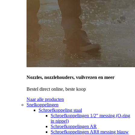
Nozzles, nozzlehouders, vuilvrezen en meer
Bestel direct online, beste koop
Naar alle producten
Snelkoppelingen
Schroefkoppeling staal
Schroefkoppelingen 1/2" messing (O-ring
in nippel)
Schroefkoppelingen AR
Schroefkoppelingen AR8 messing blauw