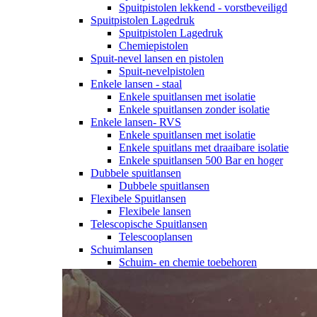
Spuitpistolen lekkend - vorstbeveiligd
Spuitpistolen Lagedruk
Spuitpistolen Lagedruk
Chemiepistolen
Spuit-nevel lansen en pistolen
Spuit-nevelpistolen
Enkele lansen - staal
Enkele spuitlansen met isolatie
Enkele spuitlansen zonder isolatie
Enkele lansen- RVS
Enkele spuitlansen met isolatie
Enkele spuitlans met draaibare isolatie
Enkele spuitlansen 500 Bar en hoger
Dubbele spuitlansen
Dubbele spuitlansen
Flexibele Spuitlansen
Flexibele lansen
Telescopische Spuitlansen
Telescooplansen
Schuimlansen
Schuim- en chemie toebehoren