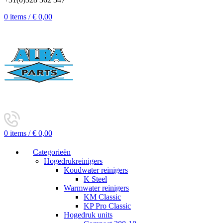
0
items
/
€
0,00
0
items
/
€
0,00
Categorieën
Hogedrukreinigers
Koudwater reinigers
K Steel
Warmwater reinigers
KM Classic
KP Pro Classic
Hogedruk units