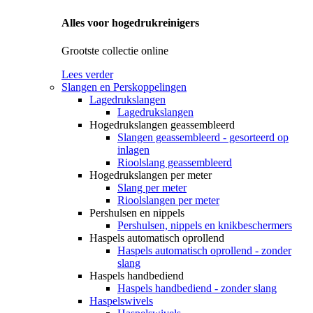
Alles voor hogedrukreinigers
Grootste collectie online
Lees verder
Slangen en Perskoppelingen
Lagedrukslangen
Lagedrukslangen
Hogedrukslangen geassembleerd
Slangen geassembleerd - gesorteerd op
inlagen
Rioolslang geassembleerd
Hogedrukslangen per meter
Slang per meter
Rioolslangen per meter
Pershulsen en nippels
Pershulsen, nippels en knikbeschermers
Haspels automatisch oprollend
Haspels automatisch oprollend - zonder
slang
Haspels handbediend
Haspels handbediend - zonder slang
Haspelswivels