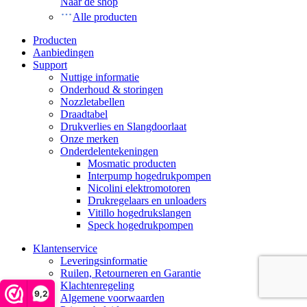
Naar de shop
Alle producten
Producten
Aanbiedingen
Support
Nuttige informatie
Onderhoud & storingen
Nozzletabellen
Draadtabel
Drukverlies en Slangdoorlaat
Onze merken
Onderdelentekeningen
Mosmatic producten
Interpump hogedrukpompen
Nicolini elektromotoren
Drukregelaars en unloaders
Vitillo hogedrukslangen
Speck hogedrukpompen
Klantenservice
Leveringsinformatie
Ruilen, Retourneren en Garantie
Klachtenregeling
9,2
Algemene voorwaarden