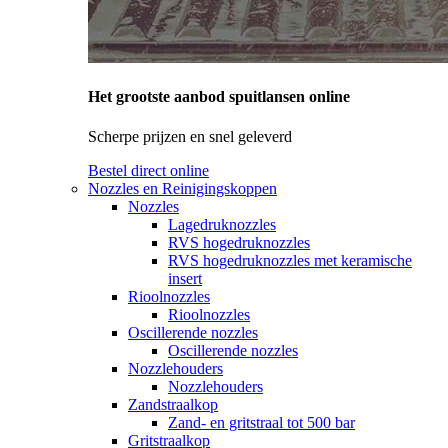
Het grootste aanbod spuitlansen online
Scherpe prijzen en snel geleverd
Bestel direct online
Nozzles en Reinigingskoppen
Nozzles
Lagedruknozzles
RVS hogedruknozzles
RVS hogedruknozzles met keramische
insert
Rioolnozzles
Rioolnozzles
Oscillerende nozzles
Oscillerende nozzles
Nozzlehouders
Nozzlehouders
Zandstraalkop
Zand- en gritstraal tot 500 bar
Gritstraalkop