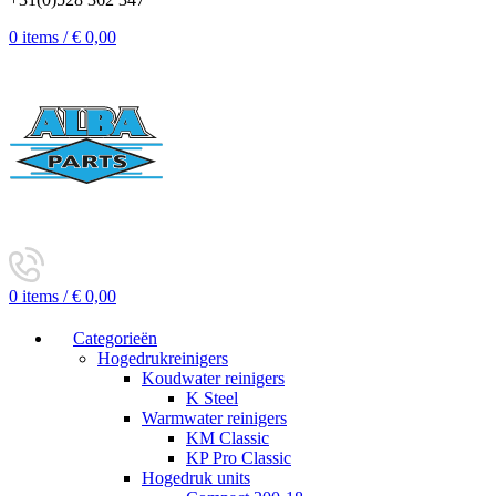
0
items
/
€
0,00
0
items
/
€
0,00
Categorieën
Hogedrukreinigers
Koudwater reinigers
K Steel
Warmwater reinigers
KM Classic
KP Pro Classic
Hogedruk units