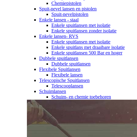
Chemiepistolen
Spuit-nevel lansen en pistolen
Spuit-nevelpistolen
Enkele lansen - staal
Enkele spuitlansen met isolatie
Enkele spuitlansen zonder isolatie
Enkele lansen- RVS
Enkele spuitlansen met isolatie
Enkele spuitlans met draaibare isolatie
Enkele spuitlansen 500 Bar en hoger
Dubbele spuitlansen
Dubbele spuitlansen
Flexibele Spuitlansen
Flexibele lansen
Telescopische Spuitlansen
Telescooplansen
Schuimlansen
Schuim- en chemie toebehoren