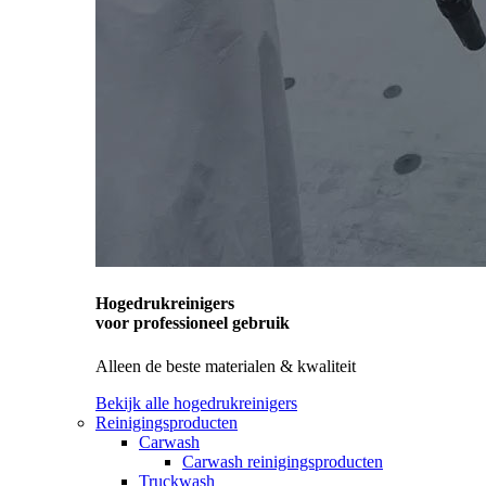
Hogedrukreinigers
voor professioneel gebruik
Alleen de beste materialen & kwaliteit
Bekijk alle hogedrukreinigers
Reinigingsproducten
Carwash
Carwash reinigingsproducten
Truckwash