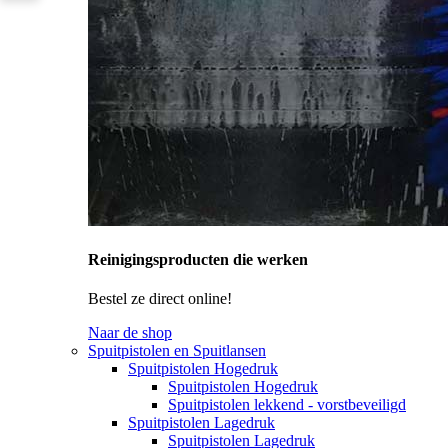
Reinigingsproducten die werken
Bestel ze direct online!
Naar de shop
Spuitpistolen en Spuitlansen
Spuitpistolen Hogedruk
Spuitpistolen Hogedruk
Spuitpistolen lekkend - vorstbeveiligd
Spuitpistolen Lagedruk
Spuitpistolen Lagedruk