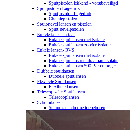
Spuitpistolen lekkend - vorstbeveiligd
Spuitpistolen Lagedruk
Spuitpistolen Lagedruk
Chemiepistolen
Spuit-nevel lansen en pistolen
Spuit-nevelpistolen
Enkele lansen - staal
Enkele spuitlansen met isolatie
Enkele spuitlansen zonder isolatie
Enkele lansen- RVS
Enkele spuitlansen met isolatie
Enkele spuitlans met draaibare isolatie
Enkele spuitlansen 500 Bar en hoger
Dubbele spuitlansen
Dubbele spuitlansen
Flexibele Spuitlansen
Flexibele lansen
Telescopische Spuitlansen
Telescooplansen
Schuimlansen
Schuim- en chemie toebehoren