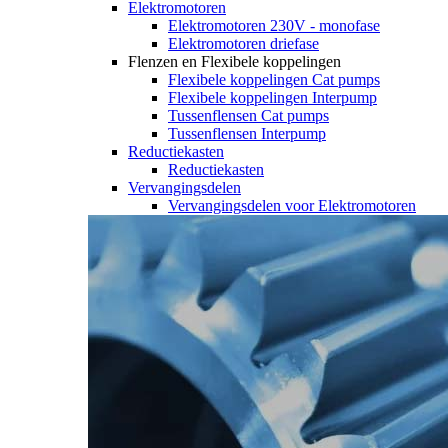
Elektromotoren
Elektromotoren 230V - monofase
Elektromotoren driefase
Flenzen en Flexibele koppelingen
Flexibele koppelingen Cat pumps
Flexibele koppelingen Interpump
Tussenflensen Cat pumps
Tussenflensen Interpump
Reductiekasten
Reductiekasten
Vervangingsdelen
Vervangingsdelen voor Elektromotoren