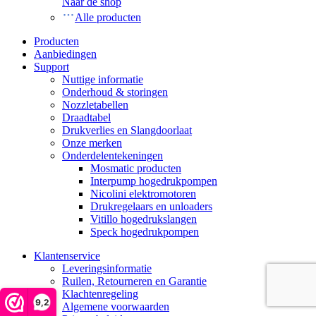
Naar de shop
Alle producten
Producten
Aanbiedingen
Support
Nuttige informatie
Onderhoud & storingen
Nozzletabellen
Draadtabel
Drukverlies en Slangdoorlaat
Onze merken
Onderdelentekeningen
Mosmatic producten
Interpump hogedrukpompen
Nicolini elektromotoren
Drukregelaars en unloaders
Vitillo hogedrukslangen
Speck hogedrukpompen
Klantenservice
Leveringsinformatie
Ruilen, Retourneren en Garantie
Klachtenregeling
9,2
Algemene voorwaarden