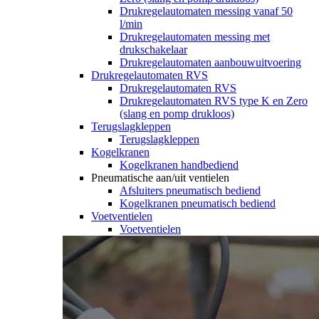
Drukregelautomaten messing vanaf 50
l/min
Drukregelautomaten messing met
drukschakelaar
Drukregelautomaten aanbouwuitvoering
Drukregelautomaten RVS
Drukregelautomaten RVS
Drukregelautomaten RVS type K en Zero
(slang en pomp drukloos)
Terugslagkleppen
Terugslagkleppen
Kogelkranen
Kogelkranen handbediend
Pneumatische aan/uit ventielen
Afsluiters pneumatisch bediend
Kogelkranen pneumatisch bediend
Voetventielen
Voetventielen