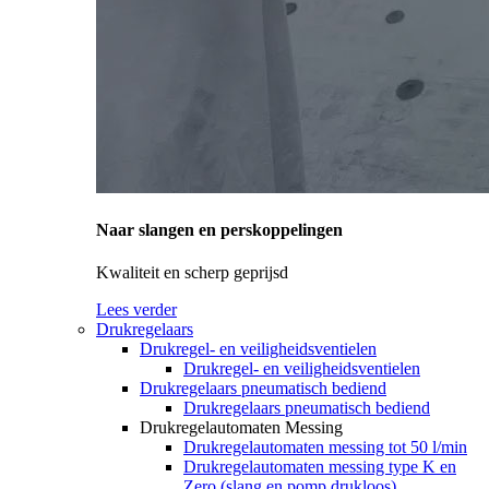
Naar slangen en perskoppelingen
Kwaliteit en scherp geprijsd
Lees verder
Drukregelaars
Drukregel- en veiligheidsventielen
Drukregel- en veiligheidsventielen
Drukregelaars pneumatisch bediend
Drukregelaars pneumatisch bediend
Drukregelautomaten Messing
Drukregelautomaten messing tot 50 l/min
Drukregelautomaten messing type K en
Zero (slang en pomp drukloos)