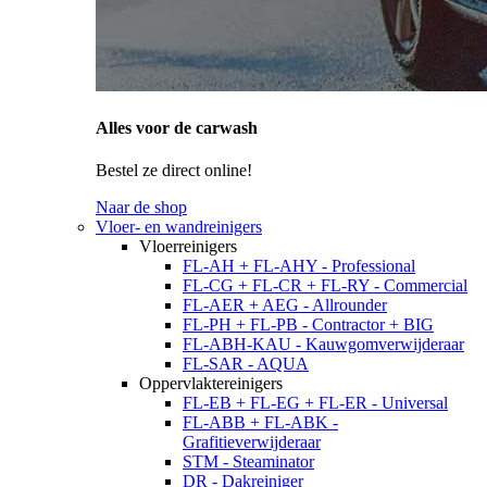
Alles voor de carwash
Bestel ze direct online!
Naar de shop
Vloer- en wandreinigers
Vloerreinigers
FL-AH + FL-AHY - Professional
FL-CG + FL-CR + FL-RY - Commercial
FL-AER + AEG - Allrounder
FL-PH + FL-PB - Contractor + BIG
FL-ABH-KAU - Kauwgomverwijderaar
FL-SAR - AQUA
Oppervlaktereinigers
FL-EB + FL-EG + FL-ER - Universal
FL-ABB + FL-ABK -
Grafitieverwijderaar
STM - Steaminator
DR - Dakreiniger