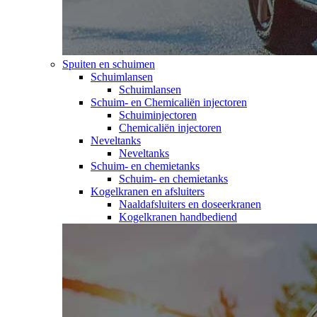
Spuiten en schuimen
Schuimlansen
Schuimlansen
Schuim- en Chemicaliën injectoren
Schuiminjectoren
Chemicaliën injectoren
Neveltanks
Neveltanks
Schuim- en chemietanks
Schuim- en chemietanks
Kogelkranen en afsluiters
Naaldafsluiters en doseerkranen
Kogelkranen handbediend