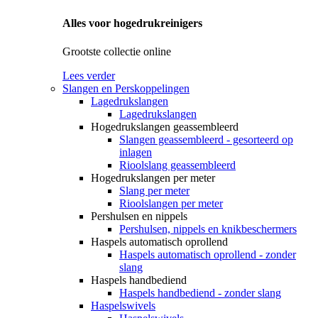
Alles voor hogedrukreinigers
Grootste collectie online
Lees verder
Slangen en Perskoppelingen
Lagedrukslangen
Lagedrukslangen
Hogedrukslangen geassembleerd
Slangen geassembleerd - gesorteerd op
inlagen
Rioolslang geassembleerd
Hogedrukslangen per meter
Slang per meter
Rioolslangen per meter
Pershulsen en nippels
Pershulsen, nippels en knikbeschermers
Haspels automatisch oprollend
Haspels automatisch oprollend - zonder
slang
Haspels handbediend
Haspels handbediend - zonder slang
Haspelswivels