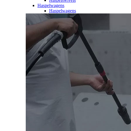
Haspelswivels
Haspelwagens
Haspelwagens