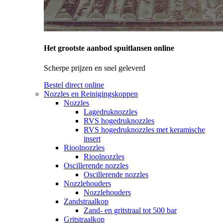
Het grootste aanbod spuitlansen online
Scherpe prijzen en snel geleverd
Bestel direct online
Nozzles en Reinigingskoppen
Nozzles
Lagedruknozzles
RVS hogedruknozzles
RVS hogedruknozzles met keramische
insert
Rioolnozzles
Rioolnozzles
Oscillerende nozzles
Oscillerende nozzles
Nozzlehouders
Nozzlehouders
Zandstraalkop
Zand- en gritstraal tot 500 bar
Gritstraalkop