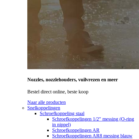
Nozzles, nozzlehouders, vuilvrezen en meer
Bestel direct online, beste koop
Naar alle producten
Snelkoppelingen
Schroefkoppeling staal
Schroefkoppelingen 1/2" messing (O-ring
in nippel)
Schroefkoppelingen AR
Schroefkoppelingen AR8 messing blauw