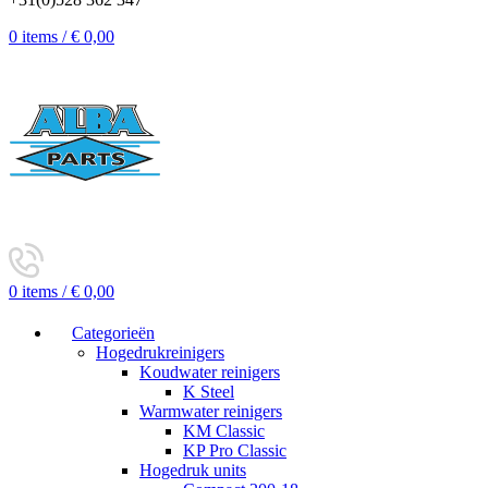
0
items
/
€
0,00
0
items
/
€
0,00
Categorieën
Hogedrukreinigers
Koudwater reinigers
K Steel
Warmwater reinigers
KM Classic
KP Pro Classic
Hogedruk units