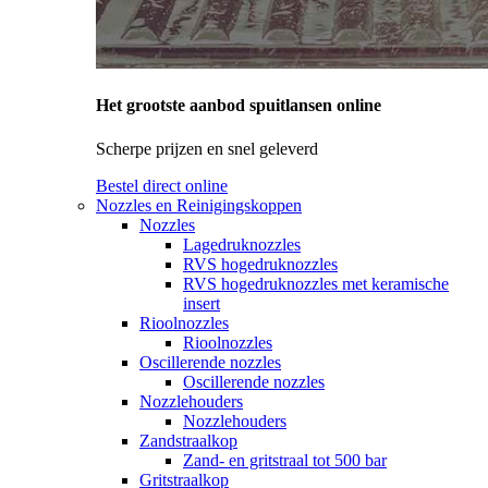
Het grootste aanbod spuitlansen online
Scherpe prijzen en snel geleverd
Bestel direct online
Nozzles en Reinigingskoppen
Nozzles
Lagedruknozzles
RVS hogedruknozzles
RVS hogedruknozzles met keramische
insert
Rioolnozzles
Rioolnozzles
Oscillerende nozzles
Oscillerende nozzles
Nozzlehouders
Nozzlehouders
Zandstraalkop
Zand- en gritstraal tot 500 bar
Gritstraalkop