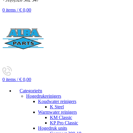
0
items
/
€
0,00
0
items
/
€
0,00
Categorieën
Hogedrukreinigers
Koudwater reinigers
K Steel
Warmwater reinigers
KM Classic
KP Pro Classic
Hogedruk units