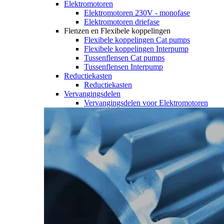
Elektromotoren
Elektromotoren 230V - monofase
Elektromotoren driefase
Flenzen en Flexibele koppelingen
Flexibele koppelingen Cat pumps
Flexibele koppelingen Interpump
Tussenflensen Cat pumps
Tussenflensen Interpump
Reductiekasten
Reductiekasten
Vervangingsdelen
Vervangingsdelen voor Elektromotoren