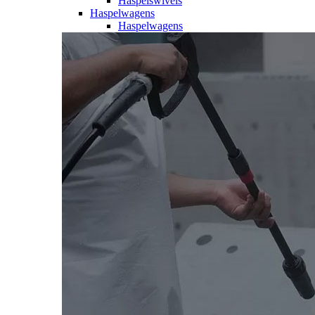
Haspelswivels
Haspelwagens
Haspelwagens