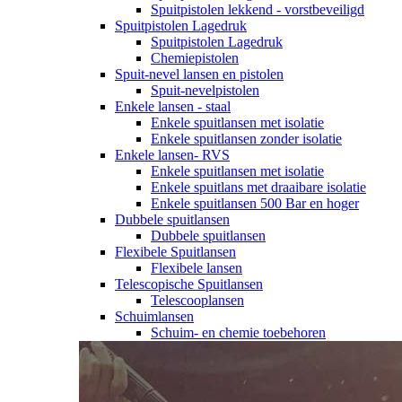
Spuitpistolen lekkend - vorstbeveiligd
Spuitpistolen Lagedruk
Spuitpistolen Lagedruk
Chemiepistolen
Spuit-nevel lansen en pistolen
Spuit-nevelpistolen
Enkele lansen - staal
Enkele spuitlansen met isolatie
Enkele spuitlansen zonder isolatie
Enkele lansen- RVS
Enkele spuitlansen met isolatie
Enkele spuitlans met draaibare isolatie
Enkele spuitlansen 500 Bar en hoger
Dubbele spuitlansen
Dubbele spuitlansen
Flexibele Spuitlansen
Flexibele lansen
Telescopische Spuitlansen
Telescooplansen
Schuimlansen
Schuim- en chemie toebehoren