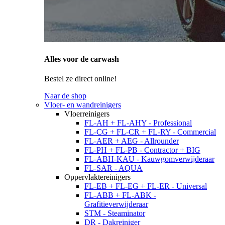
Alles voor de carwash
Bestel ze direct online!
Naar de shop
Vloer- en wandreinigers
Vloerreinigers
FL-AH + FL-AHY - Professional
FL-CG + FL-CR + FL-RY - Commercial
FL-AER + AEG - Allrounder
FL-PH + FL-PB - Contractor + BIG
FL-ABH-KAU - Kauwgomverwijderaar
FL-SAR - AQUA
Oppervlaktereinigers
FL-EB + FL-EG + FL-ER - Universal
FL-ABB + FL-ABK -
Grafitieverwijderaar
STM - Steaminator
DR - Dakreiniger