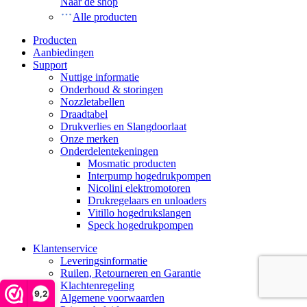
Naar de shop
Alle producten
Producten
Aanbiedingen
Support
Nuttige informatie
Onderhoud & storingen
Nozzletabellen
Draadtabel
Drukverlies en Slangdoorlaat
Onze merken
Onderdelentekeningen
Mosmatic producten
Interpump hogedrukpompen
Nicolini elektromotoren
Drukregelaars en unloaders
Vitillo hogedrukslangen
Speck hogedrukpompen
Klantenservice
Leveringsinformatie
Ruilen, Retourneren en Garantie
Klachtenregeling
9,2
Algemene voorwaarden