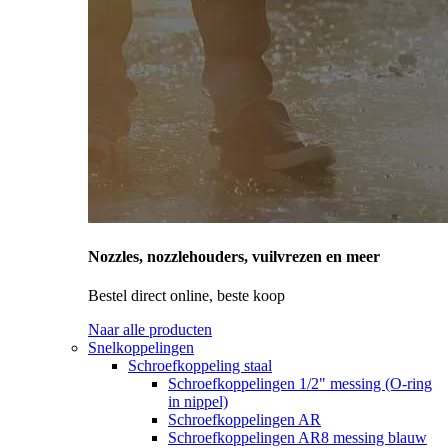
Nozzles, nozzlehouders, vuilvrezen en meer
Bestel direct online, beste koop
Naar alle producten
Snelkoppelingen
Schroefkoppeling staal
Schroefkoppelingen 1/2" messing (O-ring
in nippel)
Schroefkoppelingen AR
Schroefkoppelingen AR8 messing blauw