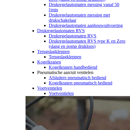
Drukregelautomaten messing vanaf 50
l/min
Drukregelautomaten messing met
drukschakelaar
Drukregelautomaten aanbouwuitvoering
Drukregelautomaten RVS
Drukregelautomaten RVS
Drukregelautomaten RVS type K en Zero
(slang en pomp drukloos)
Terugslagkleppen
Terugslagkleppen
Kogelkranen
Kogelkranen handbediend
Pneumatische aan/uit ventielen
Afsluiters pneumatisch bediend
Kogelkranen pneumatisch bediend
Voetventielen
Voetventielen