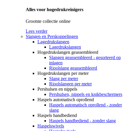
Alles voor hogedrukreinigers
Grootste collectie online
Lees verder
Slangen en Perskoppelingen
Lagedrukslangen
Lagedrukslangen
Hogedrukslangen geassembleerd
Slangen geassembleerd - gesorteerd op
inlagen
Rioolslang geassembleerd
Hogedrukslangen per meter
Slang per meter
Rioolslangen per meter
Pershulsen en nippels
Pershulsen, nippels en knikbeschermers
Haspels automatisch oprollend
Haspels automatisch oprollend - zonder
slang
Haspels handbediend
Haspels handbediend - zonder slang
Haspelswivels