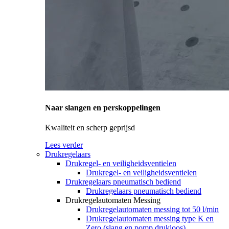
Naar slangen en perskoppelingen
Kwaliteit en scherp geprijsd
Lees verder
Drukregelaars
Drukregel- en veiligheidsventielen
Drukregel- en veiligheidsventielen
Drukregelaars pneumatisch bediend
Drukregelaars pneumatisch bediend
Drukregelautomaten Messing
Drukregelautomaten messing tot 50 l/min
Drukregelautomaten messing type K en
Zero (slang en pomp drukloos)