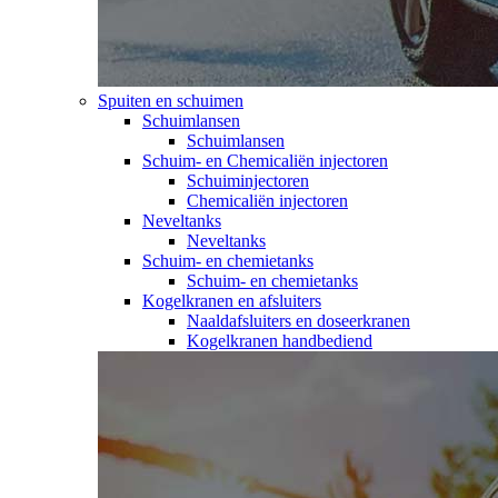
Spuiten en schuimen
Schuimlansen
Schuimlansen
Schuim- en Chemicaliën injectoren
Schuiminjectoren
Chemicaliën injectoren
Neveltanks
Neveltanks
Schuim- en chemietanks
Schuim- en chemietanks
Kogelkranen en afsluiters
Naaldafsluiters en doseerkranen
Kogelkranen handbediend