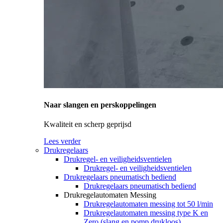
Naar slangen en perskoppelingen
Kwaliteit en scherp geprijsd
Lees verder
Drukregelaars
Drukregel- en veiligheidsventielen
Drukregel- en veiligheidsventielen
Drukregelaars pneumatisch bediend
Drukregelaars pneumatisch bediend
Drukregelautomaten Messing
Drukregelautomaten messing tot 50 l/min
Drukregelautomaten messing type K en
Zero (slang en pomp drukloos)