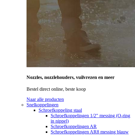
Nozzles, nozzlehouders, vuilvrezen en meer
Bestel direct online, beste koop
Naar alle producten
Snelkoppelingen
Schroefkoppeling staal
Schroefkoppelingen 1/2" messing (O-ring
in nippel)
Schroefkoppelingen AR
Schroefkoppelingen AR8 messing blauw