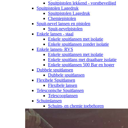
Spuitpistolen lekkend - vorstbeveiligd
Spuitpistolen Lagedruk
Spuitpistolen Lagedruk
Chemiepistolen
Spuit-nevel lansen en pistolen
Spuit-nevelpistolen
Enkele lansen - staal
Enkele spuitlansen met isolatie
Enkele spuitlansen zonder isolatie
Enkele lansen- RVS
Enkele spuitlansen met isolatie
Enkele spuitlans met draaibare isolatie
Enkele spuitlansen 500 Bar en hoger
Dubbele spuitlansen
Dubbele spuitlansen
Flexibele Spuitlansen
Flexibele lansen
Telescopische Spuitlansen
Telescooplansen
Schuimlansen
Schuim- en chemie toebehoren