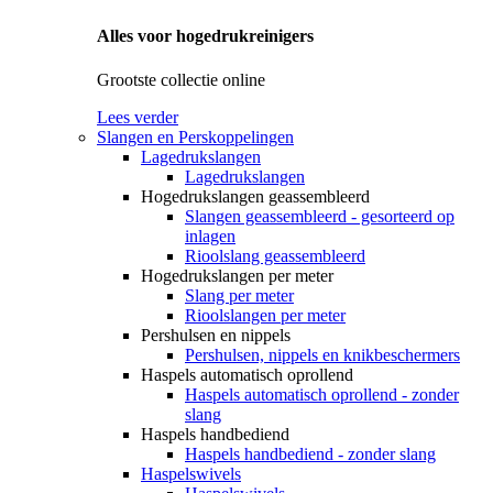
Alles voor hogedrukreinigers
Grootste collectie online
Lees verder
Slangen en Perskoppelingen
Lagedrukslangen
Lagedrukslangen
Hogedrukslangen geassembleerd
Slangen geassembleerd - gesorteerd op
inlagen
Rioolslang geassembleerd
Hogedrukslangen per meter
Slang per meter
Rioolslangen per meter
Pershulsen en nippels
Pershulsen, nippels en knikbeschermers
Haspels automatisch oprollend
Haspels automatisch oprollend - zonder
slang
Haspels handbediend
Haspels handbediend - zonder slang
Haspelswivels