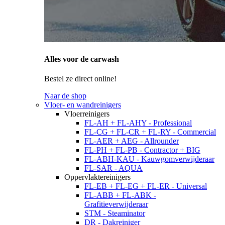
Alles voor de carwash
Bestel ze direct online!
Naar de shop
Vloer- en wandreinigers
Vloerreinigers
FL-AH + FL-AHY - Professional
FL-CG + FL-CR + FL-RY - Commercial
FL-AER + AEG - Allrounder
FL-PH + FL-PB - Contractor + BIG
FL-ABH-KAU - Kauwgomverwijderaar
FL-SAR - AQUA
Oppervlaktereinigers
FL-EB + FL-EG + FL-ER - Universal
FL-ABB + FL-ABK -
Grafitieverwijderaar
STM - Steaminator
DR - Dakreiniger