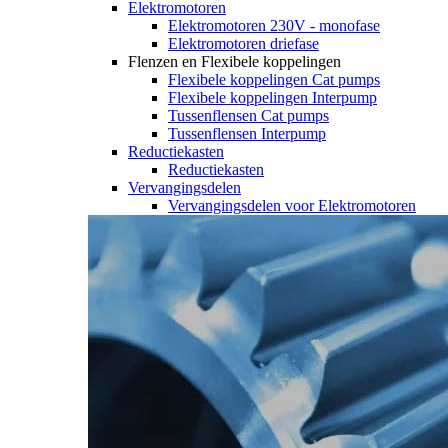
Elektromotoren
Elektromotoren 230V - monofase
Elektromotoren driefase
Flenzen en Flexibele koppelingen
Flexibele koppelingen Cat pumps
Flexibele koppelingen Interpump
Tussenflensen Cat pumps
Tussenflensen Interpump
Reductiekasten
Reductiekasten
Vervangingsdelen
Vervangingsdelen voor Elektromotoren