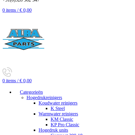
0
items
/
€
0,00
0
items
/
€
0,00
Categorieën
Hogedrukreinigers
Koudwater reinigers
K Steel
Warmwater reinigers
KM Classic
KP Pro Classic
Hogedruk units