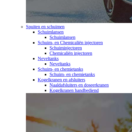
Spuiten en schuimen
Schuimlansen
Schuimlansen
Schuim- en Chemicaliën injectoren
Schuiminjectoren
Chemicaliën injectoren
Neveltanks
Neveltanks
Schuim- en chemietanks
Schuim- en chemietanks
Kogelkranen en afsluiters
Naaldafsluiters en doseerkranen
Kogelkranen handbediend