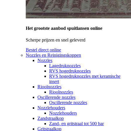
Het grootste aanbod spuitlansen online
Scherpe prijzen en snel geleverd
Bestel direct online
Nozzles en Reinigingskoppen
Nozzles
Lagedruknozzles
RVS hogedruknozzles
RVS hogedruknozzles met keramische
insert
Rioolnozzles
Rioolnozzles
Oscillerende nozzles
Oscillerende nozzles
Nozzlehouders
Nozzlehouders
Zandstraalkop
Zand- en gritstraal tot 500 bar
Gritstraalkop