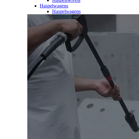
Haspelswivels
Haspelwagens
Haspelwagens