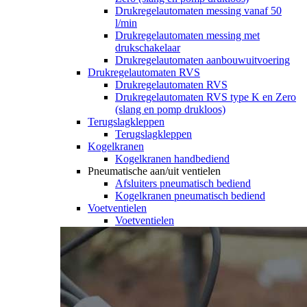
Drukregelautomaten messing vanaf 50
l/min
Drukregelautomaten messing met
drukschakelaar
Drukregelautomaten aanbouwuitvoering
Drukregelautomaten RVS
Drukregelautomaten RVS
Drukregelautomaten RVS type K en Zero
(slang en pomp drukloos)
Terugslagkleppen
Terugslagkleppen
Kogelkranen
Kogelkranen handbediend
Pneumatische aan/uit ventielen
Afsluiters pneumatisch bediend
Kogelkranen pneumatisch bediend
Voetventielen
Voetventielen