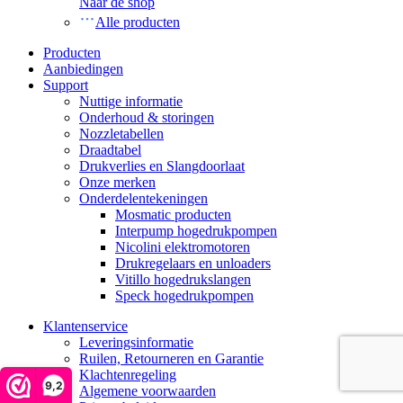
Naar de shop
Alle producten
Producten
Aanbiedingen
Support
Nuttige informatie
Onderhoud & storingen
Nozzletabellen
Draadtabel
Drukverlies en Slangdoorlaat
Onze merken
Onderdelentekeningen
Mosmatic producten
Interpump hogedrukpompen
Nicolini elektromotoren
Drukregelaars en unloaders
Vitillo hogedrukslangen
Speck hogedrukpompen
Klantenservice
Leveringsinformatie
Ruilen, Retourneren en Garantie
Klachtenregeling
9,2
Algemene voorwaarden