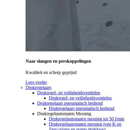
Naar slangen en perskoppelingen
Kwaliteit en scherp geprijsd
Lees verder
Drukregelaars
Drukregel- en veiligheidsventielen
Drukregel- en veiligheidsventielen
Drukregelaars pneumatisch bediend
Drukregelaars pneumatisch bediend
Drukregelautomaten Messing
Drukregelautomaten messing tot 50 l/min
Drukregelautomaten messing type K en
Zero (slang en pomp drukloos)