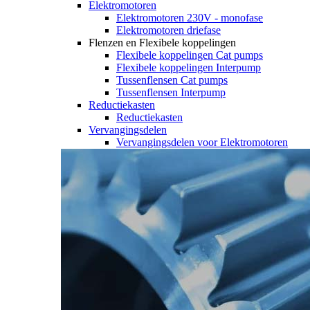
Elektromotoren
Elektromotoren 230V - monofase
Elektromotoren driefase
Flenzen en Flexibele koppelingen
Flexibele koppelingen Cat pumps
Flexibele koppelingen Interpump
Tussenflensen Cat pumps
Tussenflensen Interpump
Reductiekasten
Reductiekasten
Vervangingsdelen
Vervangingsdelen voor Elektromotoren