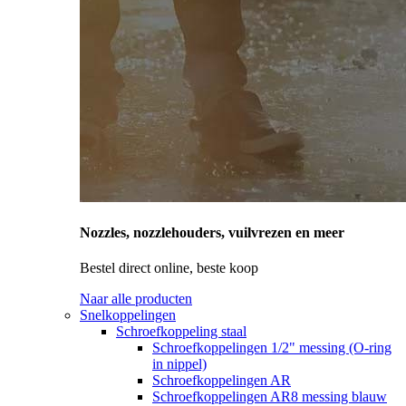
Nozzles, nozzlehouders, vuilvrezen en meer
Bestel direct online, beste koop
Naar alle producten
Snelkoppelingen
Schroefkoppeling staal
Schroefkoppelingen 1/2" messing (O-ring
in nippel)
Schroefkoppelingen AR
Schroefkoppelingen AR8 messing blauw