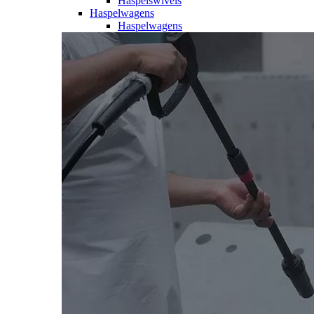
Haspelswivels
Haspelwagens
Haspelwagens