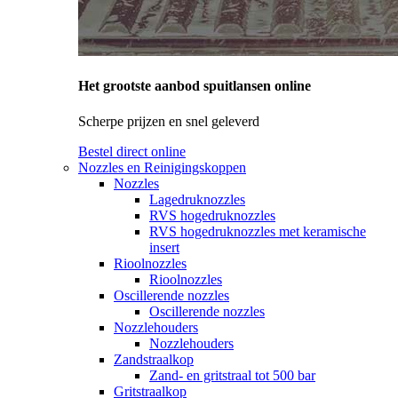
Het grootste aanbod spuitlansen online
Scherpe prijzen en snel geleverd
Bestel direct online
Nozzles en Reinigingskoppen
Nozzles
Lagedruknozzles
RVS hogedruknozzles
RVS hogedruknozzles met keramische
insert
Rioolnozzles
Rioolnozzles
Oscillerende nozzles
Oscillerende nozzles
Nozzlehouders
Nozzlehouders
Zandstraalkop
Zand- en gritstraal tot 500 bar
Gritstraalkop