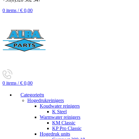
0
items
/
€
0,00
0
items
/
€
0,00
Categorieën
Hogedrukreinigers
Koudwater reinigers
K Steel
Warmwater reinigers
KM Classic
KP Pro Classic
Hogedruk units