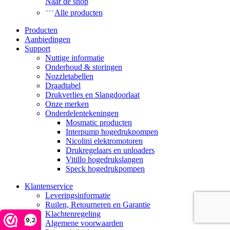
Naar de shop
Alle producten
Producten
Aanbiedingen
Support
Nuttige informatie
Onderhoud & storingen
Nozzletabellen
Draadtabel
Drukverlies en Slangdoorlaat
Onze merken
Onderdelentekeningen
Mosmatic producten
Interpump hogedrukpompen
Nicolini elektromotoren
Drukregelaars en unloaders
Vitillo hogedrukslangen
Speck hogedrukpompen
Klantenservice
Leveringsinformatie
Ruilen, Retourneren en Garantie
Klachtenregeling
9,2
Algemene voorwaarden