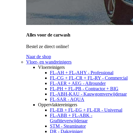
Alles voor de carwash
Bestel ze direct online!
Naar de shop
Vloer- en wandreinigers
Vloerreinigers
FL-AH + FL-AHY - Professional
FL-CG + FL-CR + FL-RY - Commercial
FL-AER + AEG - Allrounder
FL-PH + FL-PB - Contractor + BIG
FL-ABH-KAU - Kauwgomverwijderaar
FL-SAR - AQUA
Oppervlaktereinigers
FL-EB + FL-EG + FL-ER - Universal
FL-ABB + FL-ABK -
Grafitieverwijderaar
STM - Steaminator
DR - Dakreiniger