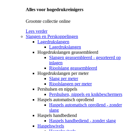
Alles voor hogedrukreinigers
Grootste collectie online
Lees verder
Slangen en Perskoppelingen
Lagedrukslangen
Lagedrukslangen
Hogedrukslangen geassembleerd
Slangen geassembleerd - gesorteerd op
inlagen
Rioolslang geassembleerd
Hogedrukslangen per meter
Slang per meter
Rioolslangen per meter
Pershulsen en nippels
Pershulsen, nippels en knikbeschermers
Haspels automatisch oprollend
Haspels automatisch oprollend - zonder
slang
Haspels handbediend
Haspels handbediend - zonder slang
Haspelswivels