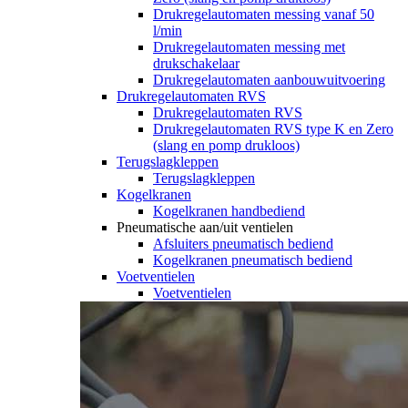
Drukregelautomaten messing vanaf 50
l/min
Drukregelautomaten messing met
drukschakelaar
Drukregelautomaten aanbouwuitvoering
Drukregelautomaten RVS
Drukregelautomaten RVS
Drukregelautomaten RVS type K en Zero
(slang en pomp drukloos)
Terugslagkleppen
Terugslagkleppen
Kogelkranen
Kogelkranen handbediend
Pneumatische aan/uit ventielen
Afsluiters pneumatisch bediend
Kogelkranen pneumatisch bediend
Voetventielen
Voetventielen