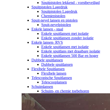
Spuitpistolen lekkend - vorstbeveiligd
Spuitpistolen Lagedruk
Spuitpistolen Lagedruk
Chemiepistolen
Spuit-nevel lansen en pistolen
Spuit-nevelpistolen
Enkele lansen - staal
Enkele spuitlansen met isolatie
Enkele spuitlansen zonder isolatie
Enkele lansen- RVS
Enkele spuitlansen met isolatie
Enkele spuitlans met draaibare isolatie
Enkele spuitlansen 500 Bar en hoger
Dubbele spuitlansen
Dubbele spuitlansen
Flexibele Spuitlansen
Flexibele lansen
Telescopische Spuitlansen
Telescooplansen
Schuimlansen
Schuim- en chemie toebehoren