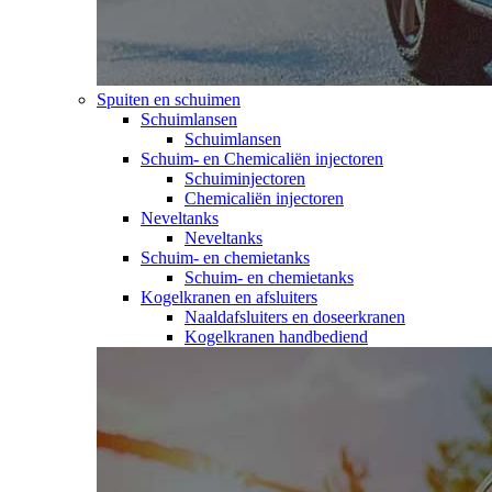
Spuiten en schuimen
Schuimlansen
Schuimlansen
Schuim- en Chemicaliën injectoren
Schuiminjectoren
Chemicaliën injectoren
Neveltanks
Neveltanks
Schuim- en chemietanks
Schuim- en chemietanks
Kogelkranen en afsluiters
Naaldafsluiters en doseerkranen
Kogelkranen handbediend