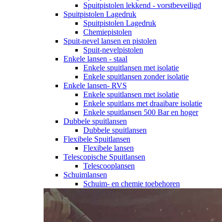
Spuitpistolen lekkend - vorstbeveiligd
Spuitpistolen Lagedruk
Spuitpistolen Lagedruk
Chemiepistolen
Spuit-nevel lansen en pistolen
Spuit-nevelpistolen
Enkele lansen - staal
Enkele spuitlansen met isolatie
Enkele spuitlansen zonder isolatie
Enkele lansen- RVS
Enkele spuitlansen met isolatie
Enkele spuitlans met draaibare isolatie
Enkele spuitlansen 500 Bar en hoger
Dubbele spuitlansen
Dubbele spuitlansen
Flexibele Spuitlansen
Flexibele lansen
Telescopische Spuitlansen
Telescooplansen
Schuimlansen
Schuim- en chemie toebehoren