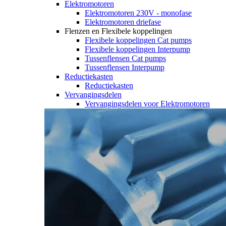
Elektromotoren
Elektromotoren 230V - monofase
Elektromotoren driefase
Flenzen en Flexibele koppelingen
Flexibele koppelingen Cat pumps
Flexibele koppelingen Interpump
Tussenflensen Cat pumps
Tussenflensen Interpump
Reductiekasten
Reductiekasten
Vervangingsdelen
Vervangingsdelen voor Elektromotoren