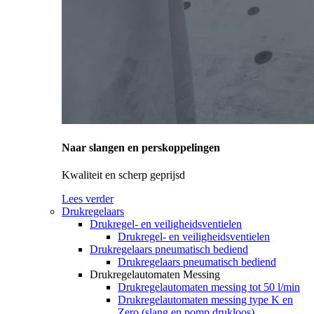
Naar slangen en perskoppelingen
Kwaliteit en scherp geprijsd
Lees verder
Drukregelaars
Drukregel- en veiligheidsventielen
Drukregel- en veiligheidsventielen
Drukregelaars pneumatisch bediend
Drukregelaars pneumatisch bediend
Drukregelautomaten Messing
Drukregelautomaten messing tot 50 l/min
Drukregelautomaten messing type K en
Zero (slang en pomp drukloos)