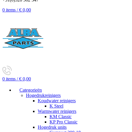
0
items
/
€
0,00
0
items
/
€
0,00
Categorieën
Hogedrukreinigers
Koudwater reinigers
K Steel
Warmwater reinigers
KM Classic
KP Pro Classic
Hogedruk units