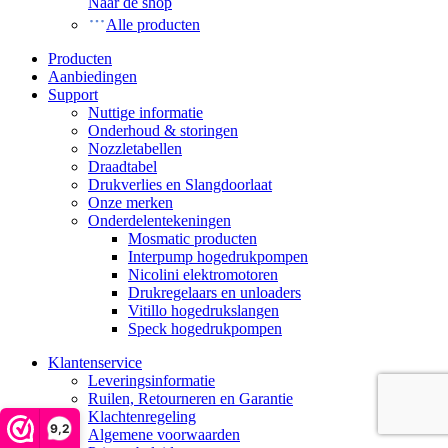
Naar de shop
Alle producten
Producten
Aanbiedingen
Support
Nuttige informatie
Onderhoud & storingen
Nozzletabellen
Draadtabel
Drukverlies en Slangdoorlaat
Onze merken
Onderdelentekeningen
Mosmatic producten
Interpump hogedrukpompen
Nicolini elektromotoren
Drukregelaars en unloaders
Vitillo hogedrukslangen
Speck hogedrukpompen
Klantenservice
Leveringsinformatie
Ruilen, Retourneren en Garantie
Klachtenregeling
9,2
Algemene voorwaarden