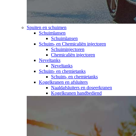
Spuiten en schuimen
Schuimlansen
Schuimlansen
Schuim- en Chemicaliën injectoren
Schuiminjectoren
Chemicaliën injectoren
Neveltanks
Neveltanks
Schuim- en chemietanks
Schuim- en chemietanks
Kogelkranen en afsluiters
Naaldafsluiters en doseerkranen
Kogelkranen handbediend