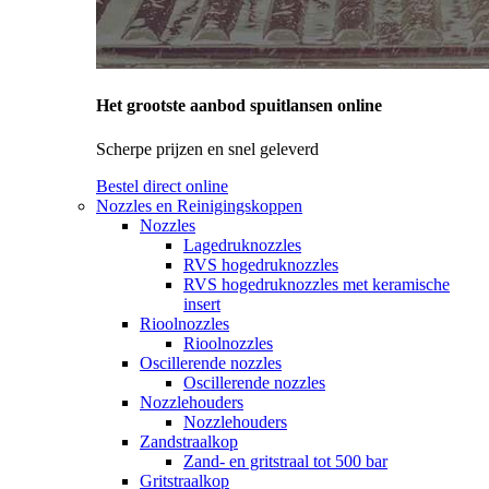
Het grootste aanbod spuitlansen online
Scherpe prijzen en snel geleverd
Bestel direct online
Nozzles en Reinigingskoppen
Nozzles
Lagedruknozzles
RVS hogedruknozzles
RVS hogedruknozzles met keramische
insert
Rioolnozzles
Rioolnozzles
Oscillerende nozzles
Oscillerende nozzles
Nozzlehouders
Nozzlehouders
Zandstraalkop
Zand- en gritstraal tot 500 bar
Gritstraalkop