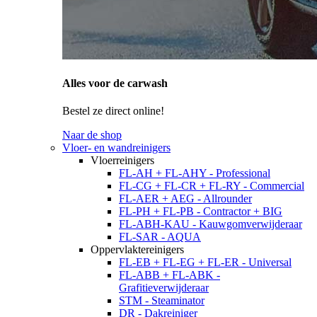
Alles voor de carwash
Bestel ze direct online!
Naar de shop
Vloer- en wandreinigers
Vloerreinigers
FL-AH + FL-AHY - Professional
FL-CG + FL-CR + FL-RY - Commercial
FL-AER + AEG - Allrounder
FL-PH + FL-PB - Contractor + BIG
FL-ABH-KAU - Kauwgomverwijderaar
FL-SAR - AQUA
Oppervlaktereinigers
FL-EB + FL-EG + FL-ER - Universal
FL-ABB + FL-ABK -
Grafitieverwijderaar
STM - Steaminator
DR - Dakreiniger