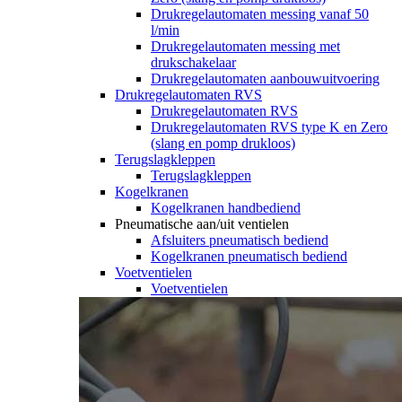
Drukregelautomaten messing vanaf 50
l/min
Drukregelautomaten messing met
drukschakelaar
Drukregelautomaten aanbouwuitvoering
Drukregelautomaten RVS
Drukregelautomaten RVS
Drukregelautomaten RVS type K en Zero
(slang en pomp drukloos)
Terugslagkleppen
Terugslagkleppen
Kogelkranen
Kogelkranen handbediend
Pneumatische aan/uit ventielen
Afsluiters pneumatisch bediend
Kogelkranen pneumatisch bediend
Voetventielen
Voetventielen