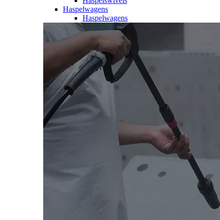
Haspelswivels
Haspelwagens
Haspelwagens