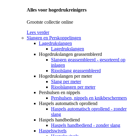
Alles voor hogedrukreinigers
Grootste collectie online
Lees verder
Slangen en Perskoppelingen
Lagedrukslangen
Lagedrukslangen
Hogedrukslangen geassembleerd
Slangen geassembleerd - gesorteerd op
inlagen
Rioolslang geassembleerd
Hogedrukslangen per meter
Slang per meter
Rioolslangen per meter
Pershulsen en nippels
Pershulsen, nippels en knikbeschermers
Haspels automatisch oprollend
Haspels automatisch oprollend - zonder
slang
Haspels handbediend
Haspels handbediend - zonder slang
Haspelswivels