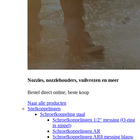
Nozzles, nozzlehouders, vuilvrezen en meer
Bestel direct online, beste koop
Naar alle producten
Snelkoppelingen
Schroefkoppeling staal
Schroefkoppelingen 1/2" messing (O-ring
in nippel)
Schroefkoppelingen AR
Schroefkoppelingen AR8 messing blauw