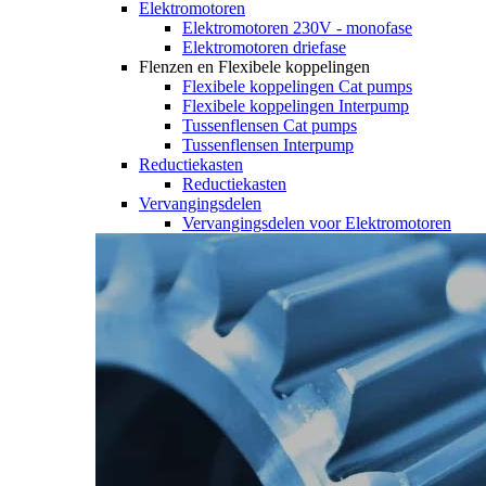
Elektromotoren
Elektromotoren 230V - monofase
Elektromotoren driefase
Flenzen en Flexibele koppelingen
Flexibele koppelingen Cat pumps
Flexibele koppelingen Interpump
Tussenflensen Cat pumps
Tussenflensen Interpump
Reductiekasten
Reductiekasten
Vervangingsdelen
Vervangingsdelen voor Elektromotoren