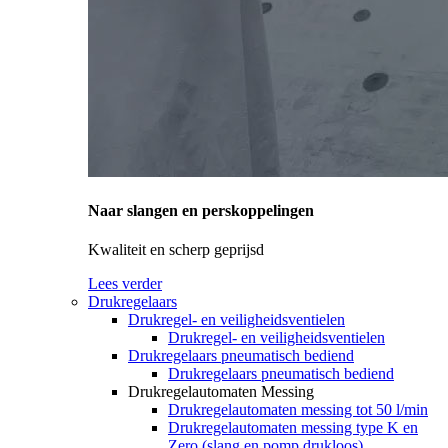
Naar slangen en perskoppelingen
Kwaliteit en scherp geprijsd
Lees verder
Drukregelaars
Drukregel- en veiligheidsventielen
Drukregel- en veiligheidsventielen
Drukregelaars pneumatisch bediend
Drukregelaars pneumatisch bediend
Drukregelautomaten Messing
Drukregelautomaten messing tot 50 l/min
Drukregelautomaten messing type K en
Zero (slang en pomp drukloos)