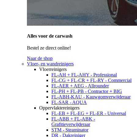
Alles voor de carwash
Bestel ze direct online!
Naar de shop
Vloer- en wandreinigers
Vloerreinigers
FL-AH + FL-AHY - Professional
FL-CG + FL-CR + FL-RY - Commercial
FL-AER + AEG - Allrounder
FL-PH + FL-PB - Contractor + BIG
FL-ABH-KAU - Kauwgomverwijderaar
FL-SAR - AQUA
Oppervlaktereinigers
FL-EB + FL-EG + FL-ER - Universal
FL-ABB + FL-ABK -
Grafitieverwijderaar
STM - Steaminator
DR - Dakreiniger