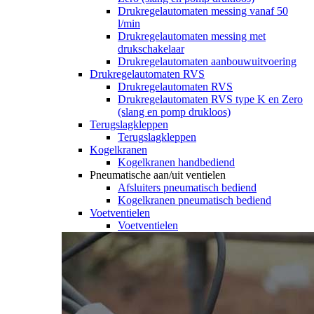
Drukregelautomaten messing vanaf 50
l/min
Drukregelautomaten messing met
drukschakelaar
Drukregelautomaten aanbouwuitvoering
Drukregelautomaten RVS
Drukregelautomaten RVS
Drukregelautomaten RVS type K en Zero
(slang en pomp drukloos)
Terugslagkleppen
Terugslagkleppen
Kogelkranen
Kogelkranen handbediend
Pneumatische aan/uit ventielen
Afsluiters pneumatisch bediend
Kogelkranen pneumatisch bediend
Voetventielen
Voetventielen