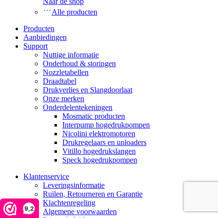
Naar de shop
Alle producten
Producten
Aanbiedingen
Support
Nuttige informatie
Onderhoud & storingen
Nozzletabellen
Draadtabel
Drukverlies en Slangdoorlaat
Onze merken
Onderdelentekeningen
Mosmatic producten
Interpump hogedrukpompen
Nicolini elektromotoren
Drukregelaars en unloaders
Vitillo hogedrukslangen
Speck hogedrukpompen
Klantenservice
Leveringsinformatie
Ruilen, Retourneren en Garantie
Klachtenregeling
9,2
Algemene voorwaarden