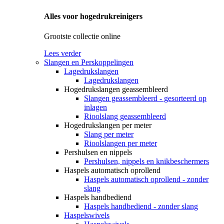
Alles voor hogedrukreinigers
Grootste collectie online
Lees verder
Slangen en Perskoppelingen
Lagedrukslangen
Lagedrukslangen
Hogedrukslangen geassembleerd
Slangen geassembleerd - gesorteerd op
inlagen
Rioolslang geassembleerd
Hogedrukslangen per meter
Slang per meter
Rioolslangen per meter
Pershulsen en nippels
Pershulsen, nippels en knikbeschermers
Haspels automatisch oprollend
Haspels automatisch oprollend - zonder
slang
Haspels handbediend
Haspels handbediend - zonder slang
Haspelswivels