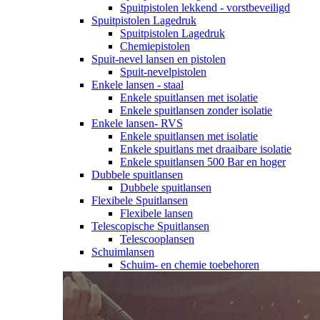
Spuitpistolen lekkend - vorstbeveiligd
Spuitpistolen Lagedruk
Spuitpistolen Lagedruk
Chemiepistolen
Spuit-nevel lansen en pistolen
Spuit-nevelpistolen
Enkele lansen - staal
Enkele spuitlansen met isolatie
Enkele spuitlansen zonder isolatie
Enkele lansen- RVS
Enkele spuitlansen met isolatie
Enkele spuitlans met draaibare isolatie
Enkele spuitlansen 500 Bar en hoger
Dubbele spuitlansen
Dubbele spuitlansen
Flexibele Spuitlansen
Flexibele lansen
Telescopische Spuitlansen
Telescooplansen
Schuimlansen
Schuim- en chemie toebehoren