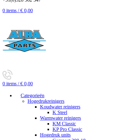
0
items
/
€
0,00
0
items
/
€
0,00
Categorieën
Hogedrukreinigers
Koudwater reinigers
K Steel
Warmwater reinigers
KM Classic
KP Pro Classic
Hogedruk units