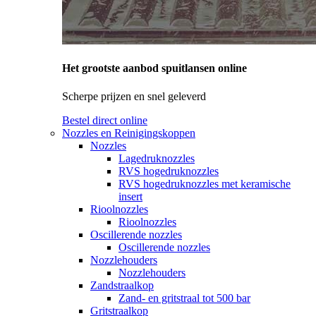
Het grootste aanbod spuitlansen online
Scherpe prijzen en snel geleverd
Bestel direct online
Nozzles en Reinigingskoppen
Nozzles
Lagedruknozzles
RVS hogedruknozzles
RVS hogedruknozzles met keramische
insert
Rioolnozzles
Rioolnozzles
Oscillerende nozzles
Oscillerende nozzles
Nozzlehouders
Nozzlehouders
Zandstraalkop
Zand- en gritstraal tot 500 bar
Gritstraalkop