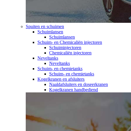
Spuiten en schuimen
Schuimlansen
Schuimlansen
Schuim- en Chemicaliën injectoren
Schuiminjectoren
Chemicaliën injectoren
Neveltanks
Neveltanks
Schuim- en chemietanks
Schuim- en chemietanks
Kogelkranen en afsluiters
Naaldafsluiters en doseerkranen
Kogelkranen handbediend