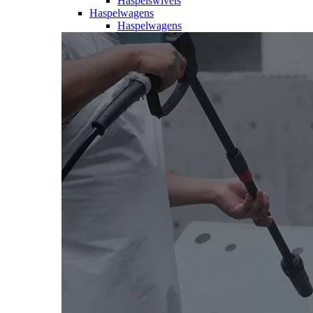
Haspelswivels
Haspelwagens
Haspelwagens