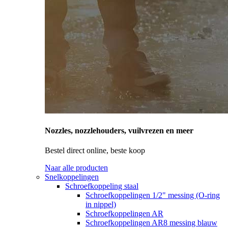
Nozzles, nozzlehouders, vuilvrezen en meer
Bestel direct online, beste koop
Naar alle producten
Snelkoppelingen
Schroefkoppeling staal
Schroefkoppelingen 1/2" messing (O-ring
in nippel)
Schroefkoppelingen AR
Schroefkoppelingen AR8 messing blauw