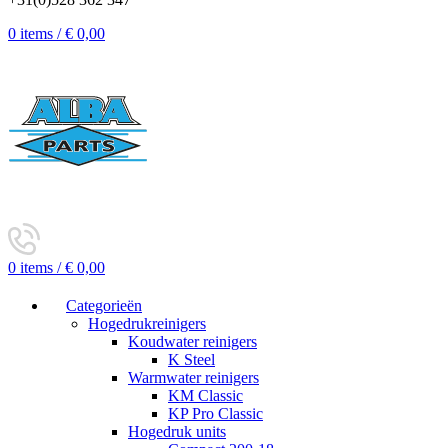
0
items
/
€
0,00
0
items
/
€
0,00
Categorieën
Hogedrukreinigers
Koudwater reinigers
K Steel
Warmwater reinigers
KM Classic
KP Pro Classic
Hogedruk units