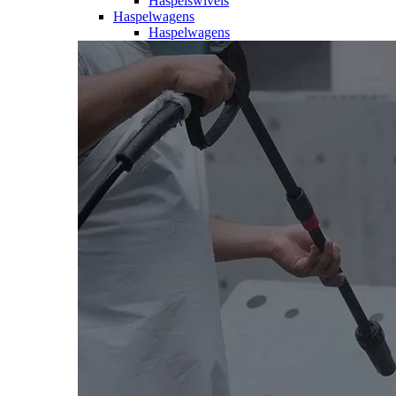
Haspelswivels
Haspelwagens
Haspelwagens