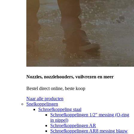
Nozzles, nozzlehouders, vuilvrezen en meer
Bestel direct online, beste koop
Naar alle producten
Snelkoppelingen
Schroefkoppeling staal
Schroefkoppelingen 1/2" messing (O-ring
in nippel)
Schroefkoppelingen AR
Schroefkoppelingen AR8 messing blauw