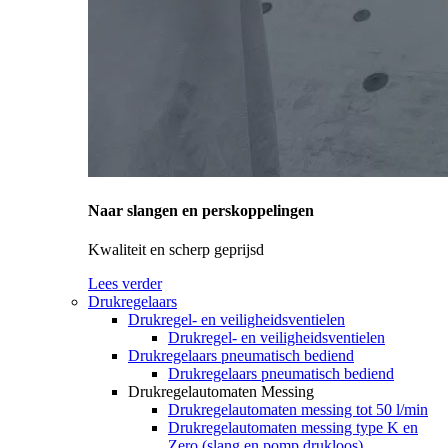
Naar slangen en perskoppelingen
Kwaliteit en scherp geprijsd
Lees verder
Drukregelaars
Drukregel- en veiligheidsventielen
Drukregel- en veiligheidsventielen
Drukregelaars pneumatisch bediend
Drukregelaars pneumatisch bediend
Drukregelautomaten Messing
Drukregelautomaten messing tot 50 l/min
Drukregelautomaten messing type K en
Zero (slang en pomp drukloos)