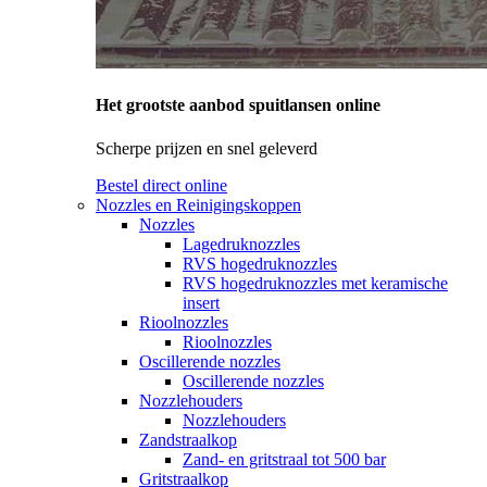
Het grootste aanbod spuitlansen online
Scherpe prijzen en snel geleverd
Bestel direct online
Nozzles en Reinigingskoppen
Nozzles
Lagedruknozzles
RVS hogedruknozzles
RVS hogedruknozzles met keramische
insert
Rioolnozzles
Rioolnozzles
Oscillerende nozzles
Oscillerende nozzles
Nozzlehouders
Nozzlehouders
Zandstraalkop
Zand- en gritstraal tot 500 bar
Gritstraalkop