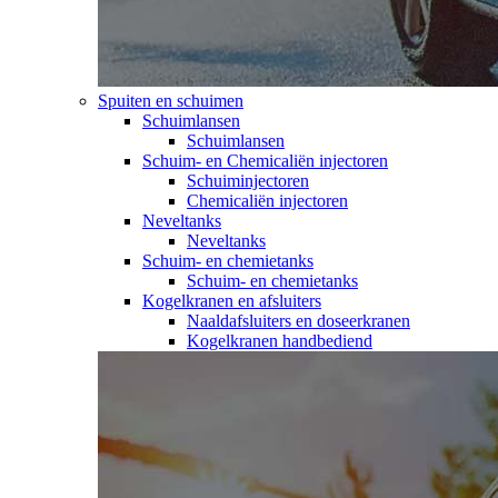
Spuiten en schuimen
Schuimlansen
Schuimlansen
Schuim- en Chemicaliën injectoren
Schuiminjectoren
Chemicaliën injectoren
Neveltanks
Neveltanks
Schuim- en chemietanks
Schuim- en chemietanks
Kogelkranen en afsluiters
Naaldafsluiters en doseerkranen
Kogelkranen handbediend