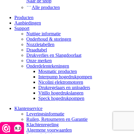
Naar de shop
Alle producten
Producten
Aanbiedingen
Support
Nuttige informatie
Onderhoud & storingen
Nozzletabellen
Draadtabel
Drukverlies en Slangdoorlaat
Onze merken
Onderdelentekeningen
Mosmatic producten
Interpump hogedrukpompen
Nicolini elektromotoren
Drukregelaars en unloaders
Vitillo hogedrukslangen
Speck hogedrukpompen
Klantenservice
Leveringsinformatie
Ruilen, Retourneren en Garantie
Klachtenregeling
9,2
Algemene voorwaarden