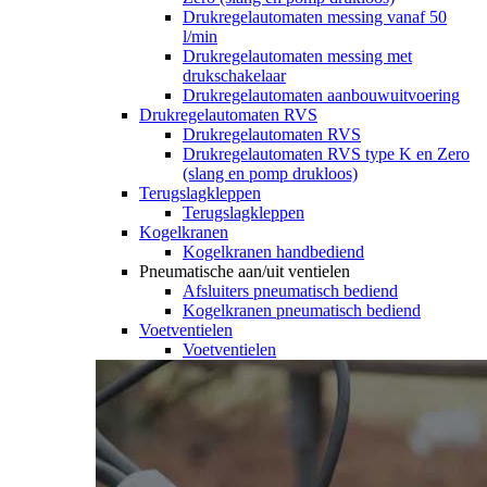
Drukregelautomaten messing vanaf 50
l/min
Drukregelautomaten messing met
drukschakelaar
Drukregelautomaten aanbouwuitvoering
Drukregelautomaten RVS
Drukregelautomaten RVS
Drukregelautomaten RVS type K en Zero
(slang en pomp drukloos)
Terugslagkleppen
Terugslagkleppen
Kogelkranen
Kogelkranen handbediend
Pneumatische aan/uit ventielen
Afsluiters pneumatisch bediend
Kogelkranen pneumatisch bediend
Voetventielen
Voetventielen