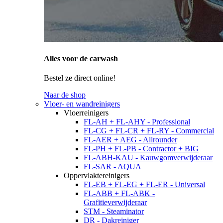
Alles voor de carwash
Bestel ze direct online!
Naar de shop
Vloer- en wandreinigers
Vloerreinigers
FL-AH + FL-AHY - Professional
FL-CG + FL-CR + FL-RY - Commercial
FL-AER + AEG - Allrounder
FL-PH + FL-PB - Contractor + BIG
FL-ABH-KAU - Kauwgomverwijderaar
FL-SAR - AQUA
Oppervlaktereinigers
FL-EB + FL-EG + FL-ER - Universal
FL-ABB + FL-ABK -
Grafitieverwijderaar
STM - Steaminator
DR - Dakreiniger