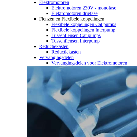
Elektromotoren
Elektromotoren 230V - monofase
Elektromotoren driefase
Flenzen en Flexibele koppelingen
Flexibele koppelingen Cat pumps
Flexibele koppelingen Interpump
Tussenflensen Cat pumps
Tussenflensen Interpump
Reductiekasten
Reductiekasten
Vervangingsdelen
Vervangingsdelen voor Elektromotoren