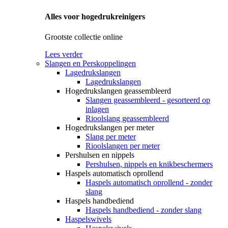
Alles voor hogedrukreinigers
Grootste collectie online
Lees verder
Slangen en Perskoppelingen
Lagedrukslangen
Lagedrukslangen
Hogedrukslangen geassembleerd
Slangen geassembleerd - gesorteerd op
inlagen
Rioolslang geassembleerd
Hogedrukslangen per meter
Slang per meter
Rioolslangen per meter
Pershulsen en nippels
Pershulsen, nippels en knikbeschermers
Haspels automatisch oprollend
Haspels automatisch oprollend - zonder
slang
Haspels handbediend
Haspels handbediend - zonder slang
Haspelswivels