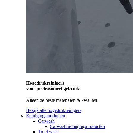
Hogedrukreinigers
voor professioneel gebruik
Alleen de beste materialen & kwaliteit
Bekijk alle hogedrukreinigers
Reinigingsproducten
Carwash
Carwash reinigingsproducten
Truckwash