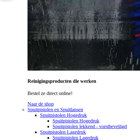
Reinigingsproducten die werken
Bestel ze direct online!
Naar de shop
Spuitpistolen en Spuitlansen
Spuitpistolen Hogedruk
Spuitpistolen Hogedruk
Spuitpistolen lekkend - vorstbeveiligd
Spuitpistolen Lagedruk
Spuitpistolen Lagedruk