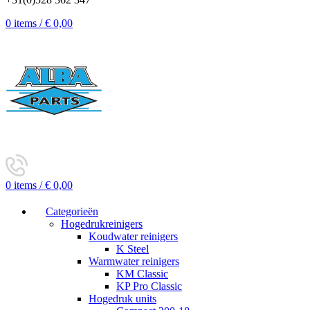
0
items
/
€
0,00
0
items
/
€
0,00
Categorieën
Hogedrukreinigers
Koudwater reinigers
K Steel
Warmwater reinigers
KM Classic
KP Pro Classic
Hogedruk units