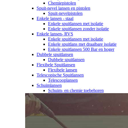
Chemiepistolen
Spuit-nevel lansen en pistolen
Spuit-nevelpistolen
Enkele lansen - staal
Enkele spuitlansen met isolatie
Enkele spuitlansen zonder isolatie
Enkele lansen- RVS
Enkele spuitlansen met isolatie
Enkele spuitlans met draaibare isolatie
Enkele spuitlansen 500 Bar en hoger
Dubbele spuitlansen
Dubbele spuitlansen
Flexibele Spuitlansen
Flexibele lansen
Telescopische Spuitlansen
Telescooplansen
Schuimlansen
Schuim- en chemie toebehoren