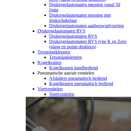
Drukregelautomaten messing vanaf 50
l/min
Drukregelautomaten messing met
drukschakelaar
Drukregelautomaten aanbouwuitvoering
Drukregelautomaten RVS
Drukregelautomaten RVS
Drukregelautomaten RVS type K en Zero
(slang en pomp drukloos)
Terugslagkleppen
Terugslagkleppen
Kogelkranen
Kogelkranen handbediend
Pneumatische aan/uit ventielen
Afsluiters pneumatisch bediend
Kogelkranen pneumatisch bediend
Voetventielen
Voetventielen