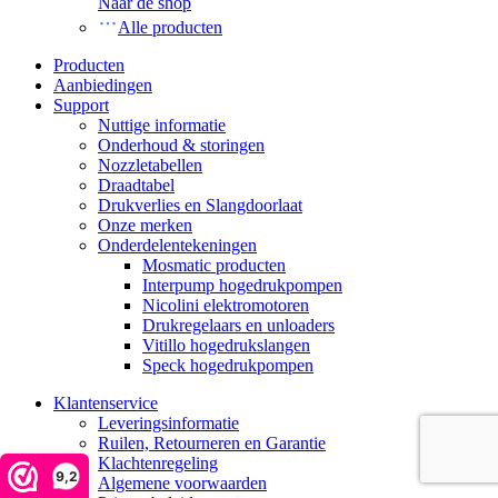
Naar de shop
Alle producten
Producten
Aanbiedingen
Support
Nuttige informatie
Onderhoud & storingen
Nozzletabellen
Draadtabel
Drukverlies en Slangdoorlaat
Onze merken
Onderdelentekeningen
Mosmatic producten
Interpump hogedrukpompen
Nicolini elektromotoren
Drukregelaars en unloaders
Vitillo hogedrukslangen
Speck hogedrukpompen
Klantenservice
Leveringsinformatie
Ruilen, Retourneren en Garantie
Klachtenregeling
9,2
Algemene voorwaarden