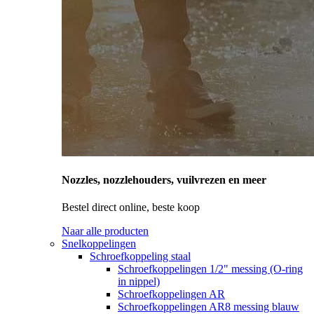
Nozzles, nozzlehouders, vuilvrezen en meer
Bestel direct online, beste koop
Naar alle producten
Snelkoppelingen
Schroefkoppeling staal
Schroefkoppelingen 1/2" messing (O-ring
in nippel)
Schroefkoppelingen AR
Schroefkoppelingen AR8 messing blauw