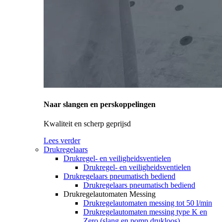
Naar slangen en perskoppelingen
Kwaliteit en scherp geprijsd
Lees verder
Drukregelaars
Drukregel- en veiligheidsventielen
Drukregel- en veiligheidsventielen
Drukregelaars pneumatisch bediend
Drukregelaars pneumatisch bediend
Drukregelautomaten Messing
Drukregelautomaten messing tot 50 l/min
Drukregelautomaten messing type K en
Zero (slang en pomp drukloos)