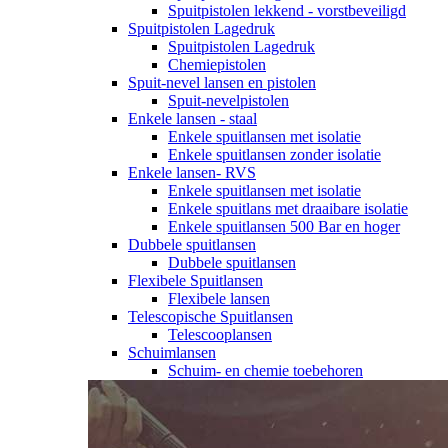
Spuitpistolen lekkend - vorstbeveiligd
Spuitpistolen Lagedruk
Spuitpistolen Lagedruk
Chemiepistolen
Spuit-nevel lansen en pistolen
Spuit-nevelpistolen
Enkele lansen - staal
Enkele spuitlansen met isolatie
Enkele spuitlansen zonder isolatie
Enkele lansen- RVS
Enkele spuitlansen met isolatie
Enkele spuitlans met draaibare isolatie
Enkele spuitlansen 500 Bar en hoger
Dubbele spuitlansen
Dubbele spuitlansen
Flexibele Spuitlansen
Flexibele lansen
Telescopische Spuitlansen
Telescooplansen
Schuimlansen
Schuim- en chemie toebehoren