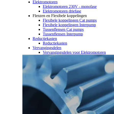
Elektromotoren
Elektromotoren 230V - monofase
Elektromotoren driefase
Flenzen en Flexibele koppelingen
Flexibele koppelingen Cat pumps
Flexibele koppelingen Interpump
Tussenflensen Cat pumps
Tussenflensen Interpump
Reductiekasten
Reductiekasten
Vervangingsdelen
Vervangingsdelen voor Elektromotoren