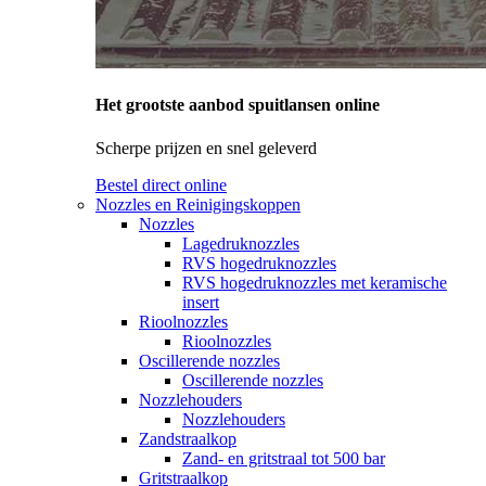
Het grootste aanbod spuitlansen online
Scherpe prijzen en snel geleverd
Bestel direct online
Nozzles en Reinigingskoppen
Nozzles
Lagedruknozzles
RVS hogedruknozzles
RVS hogedruknozzles met keramische
insert
Rioolnozzles
Rioolnozzles
Oscillerende nozzles
Oscillerende nozzles
Nozzlehouders
Nozzlehouders
Zandstraalkop
Zand- en gritstraal tot 500 bar
Gritstraalkop