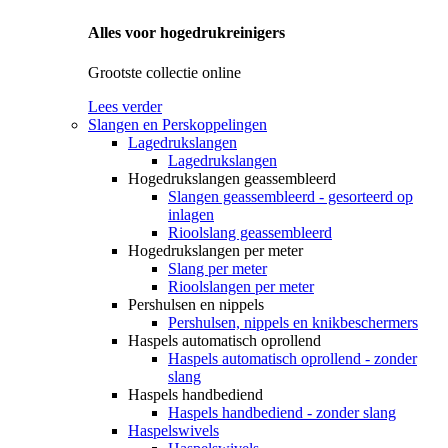
Alles voor hogedrukreinigers
Grootste collectie online
Lees verder
Slangen en Perskoppelingen
Lagedrukslangen
Lagedrukslangen
Hogedrukslangen geassembleerd
Slangen geassembleerd - gesorteerd op
inlagen
Rioolslang geassembleerd
Hogedrukslangen per meter
Slang per meter
Rioolslangen per meter
Pershulsen en nippels
Pershulsen, nippels en knikbeschermers
Haspels automatisch oprollend
Haspels automatisch oprollend - zonder
slang
Haspels handbediend
Haspels handbediend - zonder slang
Haspelswivels