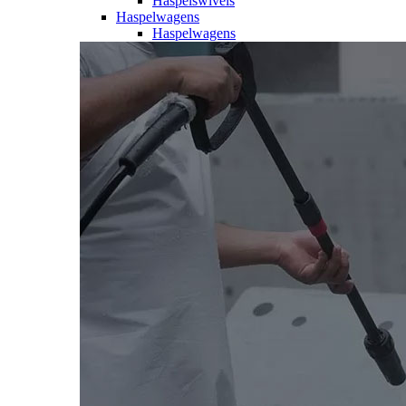
Haspelswivels
Haspelwagens
Haspelwagens