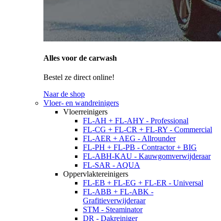
Alles voor de carwash
Bestel ze direct online!
Naar de shop
Vloer- en wandreinigers
Vloerreinigers
FL-AH + FL-AHY - Professional
FL-CG + FL-CR + FL-RY - Commercial
FL-AER + AEG - Allrounder
FL-PH + FL-PB - Contractor + BIG
FL-ABH-KAU - Kauwgomverwijderaar
FL-SAR - AQUA
Oppervlaktereinigers
FL-EB + FL-EG + FL-ER - Universal
FL-ABB + FL-ABK -
Grafitieverwijderaar
STM - Steaminator
DR - Dakreiniger