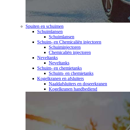
Spuiten en schuimen
Schuimlansen
Schuimlansen
Schuim- en Chemicaliën injectoren
Schuiminjectoren
Chemicaliën injectoren
Neveltanks
Neveltanks
Schuim- en chemietanks
Schuim- en chemietanks
Kogelkranen en afsluiters
Naaldafsluiters en doseerkranen
Kogelkranen handbediend