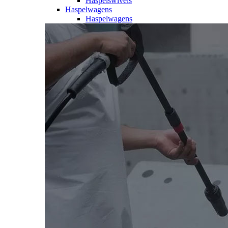
Haspelswivels
Haspelwagens
Haspelwagens