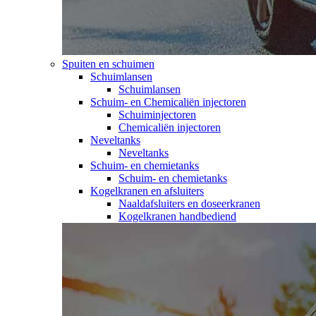
Spuiten en schuimen
Schuimlansen
Schuimlansen
Schuim- en Chemicaliën injectoren
Schuiminjectoren
Chemicaliën injectoren
Neveltanks
Neveltanks
Schuim- en chemietanks
Schuim- en chemietanks
Kogelkranen en afsluiters
Naaldafsluiters en doseerkranen
Kogelkranen handbediend