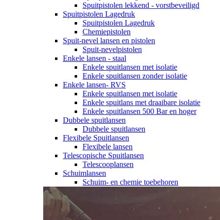
Spuitpistolen lekkend - vorstbeveiligd
Spuitpistolen Lagedruk
Spuitpistolen Lagedruk
Chemiepistolen
Spuit-nevel lansen en pistolen
Spuit-nevelpistolen
Enkele lansen - staal
Enkele spuitlansen met isolatie
Enkele spuitlansen zonder isolatie
Enkele lansen- RVS
Enkele spuitlansen met isolatie
Enkele spuitlans met draaibare isolatie
Enkele spuitlansen 500 Bar en hoger
Dubbele spuitlansen
Dubbele spuitlansen
Flexibele Spuitlansen
Flexibele lansen
Telescopische Spuitlansen
Telescooplansen
Schuimlansen
Schuim- en chemie toebehoren