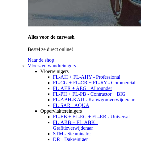
Alles voor de carwash
Bestel ze direct online!
Naar de shop
Vloer- en wandreinigers
Vloerreinigers
FL-AH + FL-AHY - Professional
FL-CG + FL-CR + FL-RY - Commercial
FL-AER + AEG - Allrounder
FL-PH + FL-PB - Contractor + BIG
FL-ABH-KAU - Kauwgomverwijderaar
FL-SAR - AQUA
Oppervlaktereinigers
FL-EB + FL-EG + FL-ER - Universal
FL-ABB + FL-ABK -
Grafitieverwijderaar
STM - Steaminator
DR - Dakreiniger