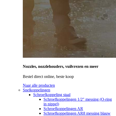
Nozzles, nozzlehouders, vuilvrezen en meer
Bestel direct online, beste koop
Naar alle producten
Snelkoppelingen
Schroefkoppeling staal
Schroefkoppelingen 1/2" messing (O-ring
in nippel)
Schroefkoppelingen AR
Schroefkoppelingen AR8 messing blauw