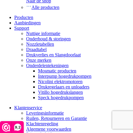
Naar de shop
Alle producten
Producten
Aanbiedingen
Support
Nuttige informatie
Onderhoud & storingen
Nozzletabellen
Draadtabel
Drukverlies en Slangdoorlaat
Onze merken
Onderdelentekeningen
Mosmatic producten
Interpump hogedrukpompen
Nicolini elektromotoren
Drukregelaars en unloaders
Vitillo hogedrukslangen
Speck hogedrukpompen
Klantenservice
Leveringsinformatie
Ruilen, Retourneren en Garantie
Klachtenregeling
9,2
Algemene voorwaarden