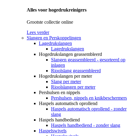
Alles voor hogedrukreinigers
Grootste collectie online
Lees verder
Slangen en Perskoppelingen
Lagedrukslangen
Lagedrukslangen
Hogedrukslangen geassembleerd
Slangen geassembleerd - gesorteerd op
inlagen
Rioolslang geassembleerd
Hogedrukslangen per meter
Slang per meter
Rioolslangen per meter
Pershulsen en nippels
Pershulsen, nippels en knikbeschermers
Haspels automatisch oprollend
Haspels automatisch oprollend - zonder
slang
Haspels handbediend
Haspels handbediend - zonder slang
Haspelswivels