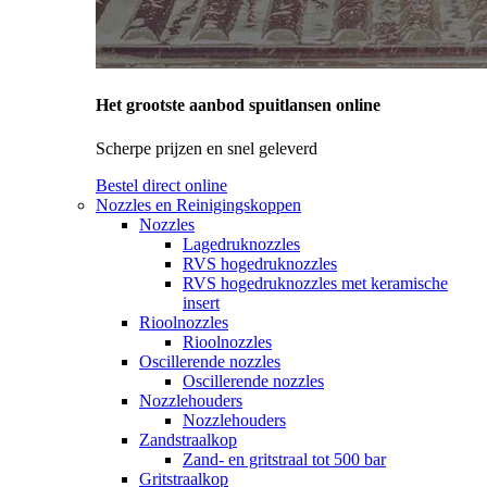
Het grootste aanbod spuitlansen online
Scherpe prijzen en snel geleverd
Bestel direct online
Nozzles en Reinigingskoppen
Nozzles
Lagedruknozzles
RVS hogedruknozzles
RVS hogedruknozzles met keramische
insert
Rioolnozzles
Rioolnozzles
Oscillerende nozzles
Oscillerende nozzles
Nozzlehouders
Nozzlehouders
Zandstraalkop
Zand- en gritstraal tot 500 bar
Gritstraalkop