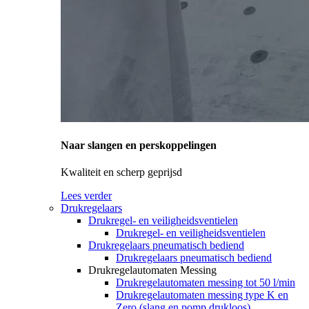
Naar slangen en perskoppelingen
Kwaliteit en scherp geprijsd
Lees verder
Drukregelaars
Drukregel- en veiligheidsventielen
Drukregel- en veiligheidsventielen
Drukregelaars pneumatisch bediend
Drukregelaars pneumatisch bediend
Drukregelautomaten Messing
Drukregelautomaten messing tot 50 l/min
Drukregelautomaten messing type K en
Zero (slang en pomp drukloos)