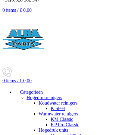
0
items
/
€
0,00
0
items
/
€
0,00
Categorieën
Hogedrukreinigers
Koudwater reinigers
K Steel
Warmwater reinigers
KM Classic
KP Pro Classic
Hogedruk units