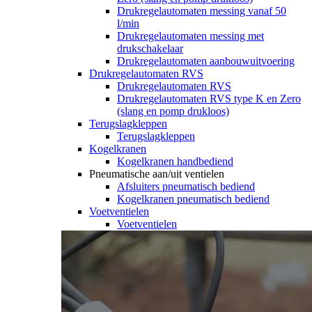
Drukregelautomaten messing vanaf 50
l/min
Drukregelautomaten messing met
drukschakelaar
Drukregelautomaten aanbouwuitvoering
Drukregelautomaten RVS
Drukregelautomaten RVS
Drukregelautomaten RVS type K en Zero
(slang en pomp drukloos)
Terugslagkleppen
Terugslagkleppen
Kogelkranen
Kogelkranen handbediend
Pneumatische aan/uit ventielen
Afsluiters pneumatisch bediend
Kogelkranen pneumatisch bediend
Voetventielen
Voetventielen