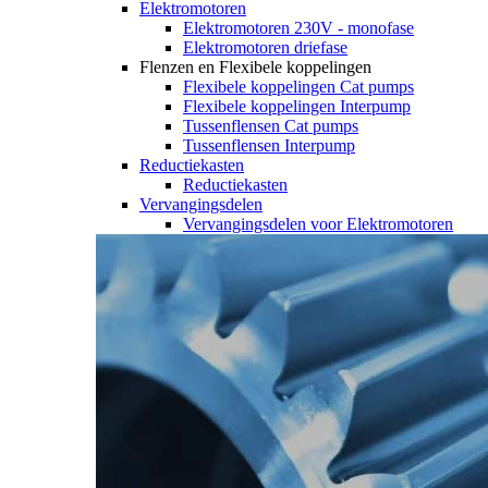
Elektromotoren
Elektromotoren 230V - monofase
Elektromotoren driefase
Flenzen en Flexibele koppelingen
Flexibele koppelingen Cat pumps
Flexibele koppelingen Interpump
Tussenflensen Cat pumps
Tussenflensen Interpump
Reductiekasten
Reductiekasten
Vervangingsdelen
Vervangingsdelen voor Elektromotoren