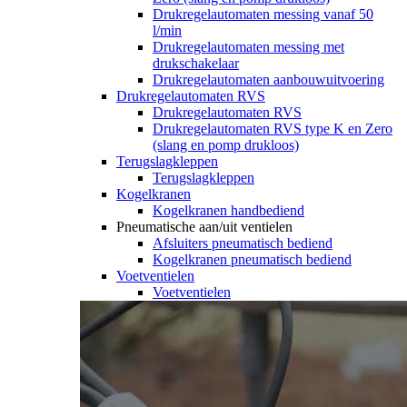
Drukregelautomaten messing vanaf 50
l/min
Drukregelautomaten messing met
drukschakelaar
Drukregelautomaten aanbouwuitvoering
Drukregelautomaten RVS
Drukregelautomaten RVS
Drukregelautomaten RVS type K en Zero
(slang en pomp drukloos)
Terugslagkleppen
Terugslagkleppen
Kogelkranen
Kogelkranen handbediend
Pneumatische aan/uit ventielen
Afsluiters pneumatisch bediend
Kogelkranen pneumatisch bediend
Voetventielen
Voetventielen