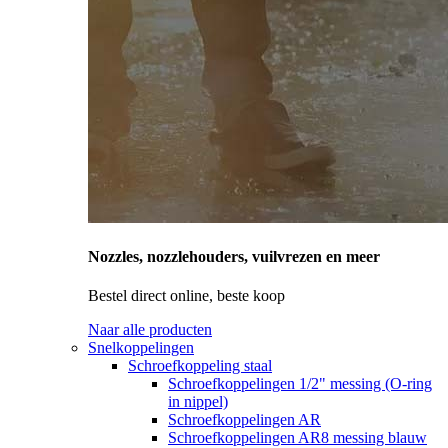
Nozzles, nozzlehouders, vuilvrezen en meer
Bestel direct online, beste koop
Naar alle producten
Snelkoppelingen
Schroefkoppeling staal
Schroefkoppelingen 1/2" messing (O-ring
in nippel)
Schroefkoppelingen AR
Schroefkoppelingen AR8 messing blauw