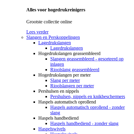
Alles voor hogedrukreinigers
Grootste collectie online
Lees verder
Slangen en Perskoppelingen
Lagedrukslangen
Lagedrukslangen
Hogedrukslangen geassembleerd
Slangen geassembleerd - gesorteerd op
inlagen
Rioolslang geassembleerd
Hogedrukslangen per meter
Slang per meter
Rioolslangen per meter
Pershulsen en nippels
Pershulsen, nippels en knikbeschermers
Haspels automatisch oprollend
Haspels automatisch oprollend - zonder
slang
Haspels handbediend
Haspels handbediend - zonder slang
Haspelswivels