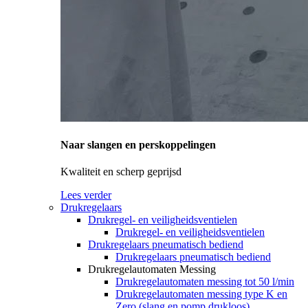
Naar slangen en perskoppelingen
Kwaliteit en scherp geprijsd
Lees verder
Drukregelaars
Drukregel- en veiligheidsventielen
Drukregel- en veiligheidsventielen
Drukregelaars pneumatisch bediend
Drukregelaars pneumatisch bediend
Drukregelautomaten Messing
Drukregelautomaten messing tot 50 l/min
Drukregelautomaten messing type K en
Zero (slang en pomp drukloos)