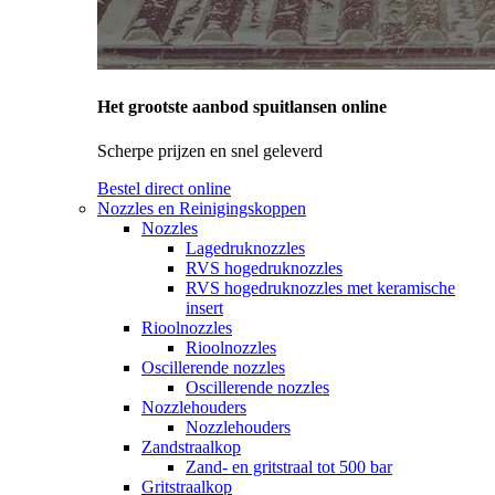
Het grootste aanbod spuitlansen online
Scherpe prijzen en snel geleverd
Bestel direct online
Nozzles en Reinigingskoppen
Nozzles
Lagedruknozzles
RVS hogedruknozzles
RVS hogedruknozzles met keramische
insert
Rioolnozzles
Rioolnozzles
Oscillerende nozzles
Oscillerende nozzles
Nozzlehouders
Nozzlehouders
Zandstraalkop
Zand- en gritstraal tot 500 bar
Gritstraalkop