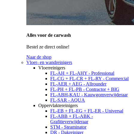
Alles voor de carwash
Bestel ze direct online!
Naar de shop
Vloer- en wandreinigers
Vloerreinigers
FL-AH + FL-AHY - Professional
FL-CG + FL-CR + FL-RY - Commercial
FL-AER + AEG - Allrounder
FL-PH + FL-PB - Contractor + BIG
FL-ABH-KAU - Kauwgomverwijderaar
FL-SAR - AQUA
Oppervlaktereinigers
FL-EB + FL-EG + FL-ER - Universal
FL-ABB + FL-ABK -
Grafitieverwijderaar
STM - Steaminator
DR - Dakreiniger