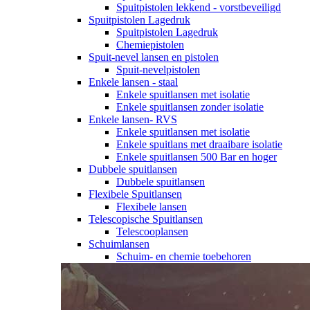
Spuitpistolen lekkend - vorstbeveiligd
Spuitpistolen Lagedruk
Spuitpistolen Lagedruk
Chemiepistolen
Spuit-nevel lansen en pistolen
Spuit-nevelpistolen
Enkele lansen - staal
Enkele spuitlansen met isolatie
Enkele spuitlansen zonder isolatie
Enkele lansen- RVS
Enkele spuitlansen met isolatie
Enkele spuitlans met draaibare isolatie
Enkele spuitlansen 500 Bar en hoger
Dubbele spuitlansen
Dubbele spuitlansen
Flexibele Spuitlansen
Flexibele lansen
Telescopische Spuitlansen
Telescooplansen
Schuimlansen
Schuim- en chemie toebehoren