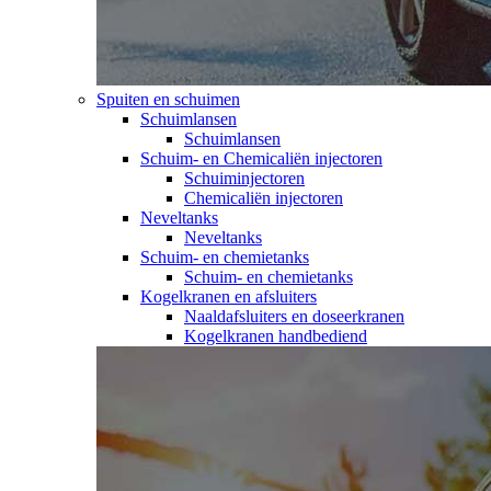
Spuiten en schuimen
Schuimlansen
Schuimlansen
Schuim- en Chemicaliën injectoren
Schuiminjectoren
Chemicaliën injectoren
Neveltanks
Neveltanks
Schuim- en chemietanks
Schuim- en chemietanks
Kogelkranen en afsluiters
Naaldafsluiters en doseerkranen
Kogelkranen handbediend