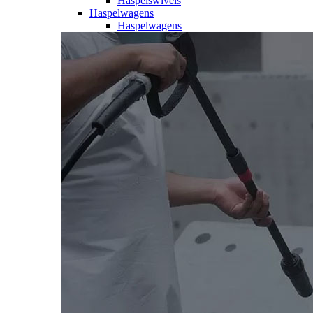
Haspelswivels
Haspelwagens
Haspelwagens