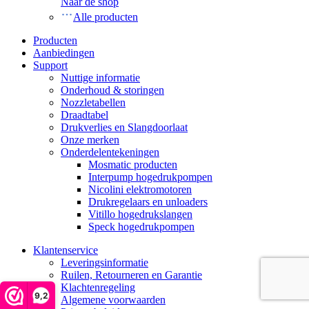
Naar de shop
Alle producten
Producten
Aanbiedingen
Support
Nuttige informatie
Onderhoud & storingen
Nozzletabellen
Draadtabel
Drukverlies en Slangdoorlaat
Onze merken
Onderdelentekeningen
Mosmatic producten
Interpump hogedrukpompen
Nicolini elektromotoren
Drukregelaars en unloaders
Vitillo hogedrukslangen
Speck hogedrukpompen
Klantenservice
Leveringsinformatie
Ruilen, Retourneren en Garantie
Klachtenregeling
9,2
Algemene voorwaarden