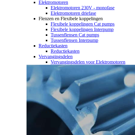
Elektromotoren
Elektromotoren 230V - monofase
Elektromotoren driefase
Flenzen en Flexibele koppelingen
Flexibele koppelingen Cat pumps
Flexibele koppelingen Interpump
Tussenflensen Cat pumps
Tussenflensen Interpump
Reductiekasten
Reductiekasten
Vervangingsdelen
Vervangingsdelen voor Elektromotoren