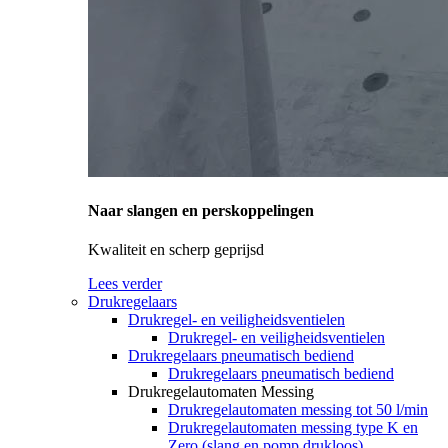
Naar slangen en perskoppelingen
Kwaliteit en scherp geprijsd
Lees verder
Drukregelaars
Drukregel- en veiligheidsventielen
Drukregel- en veiligheidsventielen
Drukregelaars pneumatisch bediend
Drukregelaars pneumatisch bediend
Drukregelautomaten Messing
Drukregelautomaten messing tot 50 l/min
Drukregelautomaten messing type K en
Zero (slang en pomp drukloos)