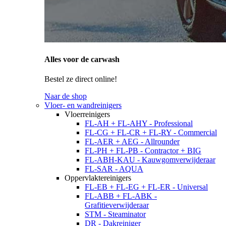
Alles voor de carwash
Bestel ze direct online!
Naar de shop
Vloer- en wandreinigers
Vloerreinigers
FL-AH + FL-AHY - Professional
FL-CG + FL-CR + FL-RY - Commercial
FL-AER + AEG - Allrounder
FL-PH + FL-PB - Contractor + BIG
FL-ABH-KAU - Kauwgomverwijderaar
FL-SAR - AQUA
Oppervlaktereinigers
FL-EB + FL-EG + FL-ER - Universal
FL-ABB + FL-ABK -
Grafitieverwijderaar
STM - Steaminator
DR - Dakreiniger