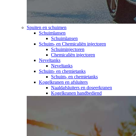
Spuiten en schuimen
Schuimlansen
Schuimlansen
Schuim- en Chemicaliën injectoren
Schuiminjectoren
Chemicaliën injectoren
Neveltanks
Neveltanks
Schuim- en chemietanks
Schuim- en chemietanks
Kogelkranen en afsluiters
Naaldafsluiters en doseerkranen
Kogelkranen handbediend