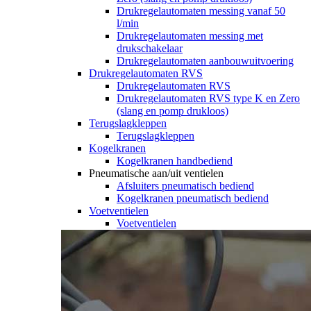
Drukregelautomaten messing vanaf 50
l/min
Drukregelautomaten messing met
drukschakelaar
Drukregelautomaten aanbouwuitvoering
Drukregelautomaten RVS
Drukregelautomaten RVS
Drukregelautomaten RVS type K en Zero
(slang en pomp drukloos)
Terugslagkleppen
Terugslagkleppen
Kogelkranen
Kogelkranen handbediend
Pneumatische aan/uit ventielen
Afsluiters pneumatisch bediend
Kogelkranen pneumatisch bediend
Voetventielen
Voetventielen