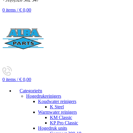
0
items
/
€
0,00
0
items
/
€
0,00
Categorieën
Hogedrukreinigers
Koudwater reinigers
K Steel
Warmwater reinigers
KM Classic
KP Pro Classic
Hogedruk units