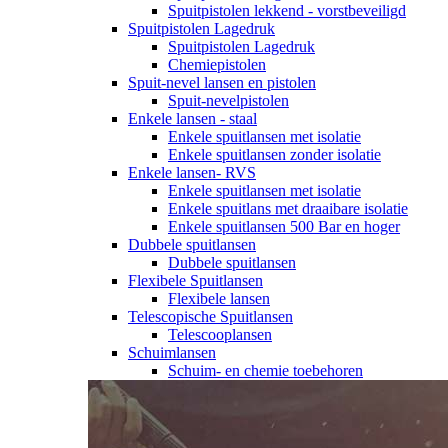
Spuitpistolen lekkend - vorstbeveiligd
Spuitpistolen Lagedruk
Spuitpistolen Lagedruk
Chemiepistolen
Spuit-nevel lansen en pistolen
Spuit-nevelpistolen
Enkele lansen - staal
Enkele spuitlansen met isolatie
Enkele spuitlansen zonder isolatie
Enkele lansen- RVS
Enkele spuitlansen met isolatie
Enkele spuitlans met draaibare isolatie
Enkele spuitlansen 500 Bar en hoger
Dubbele spuitlansen
Dubbele spuitlansen
Flexibele Spuitlansen
Flexibele lansen
Telescopische Spuitlansen
Telescooplansen
Schuimlansen
Schuim- en chemie toebehoren