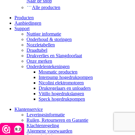
Naar de shop
Alle producten
Producten
Aanbiedingen
Support
Nuttige informatie
Onderhoud & storingen
Nozzletabellen
Draadtabel
Drukverlies en Slangdoorlaat
Onze merken
Onderdelentekeningen
Mosmatic producten
Interpump hogedrukpompen
Nicolini elektromotoren
Drukregelaars en unloaders
Vitillo hogedrukslangen
Speck hogedrukpompen
Klantenservice
Leveringsinformatie
Ruilen, Retourneren en Garantie
Klachtenregeling
9,2
Algemene voorwaarden