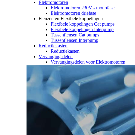
Elektromotoren
Elektromotoren 230V - monofase
Elektromotoren driefase
Flenzen en Flexibele koppelingen
Flexibele koppelingen Cat pumps
Flexibele koppelingen Interpump
Tussenflensen Cat pumps
Tussenflensen Interpump
Reductiekasten
Reductiekasten
Vervangingsdelen
Vervangingsdelen voor Elektromotoren