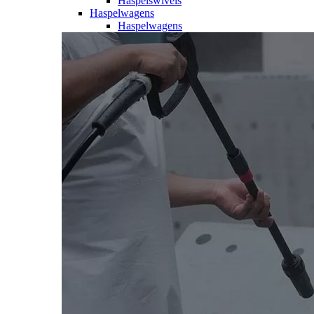
Haspelswivels
Haspelwagens
Haspelwagens