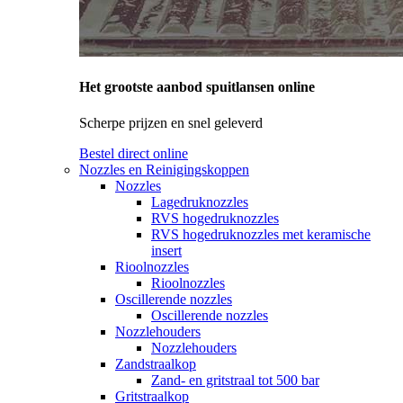
Het grootste aanbod spuitlansen online
Scherpe prijzen en snel geleverd
Bestel direct online
Nozzles en Reinigingskoppen
Nozzles
Lagedruknozzles
RVS hogedruknozzles
RVS hogedruknozzles met keramische
insert
Rioolnozzles
Rioolnozzles
Oscillerende nozzles
Oscillerende nozzles
Nozzlehouders
Nozzlehouders
Zandstraalkop
Zand- en gritstraal tot 500 bar
Gritstraalkop