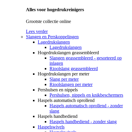
Alles voor hogedrukreinigers
Grootste collectie online
Lees verder
Slangen en Perskoppelingen
Lagedrukslangen
Lagedrukslangen
Hogedrukslangen geassembleerd
Slangen geassembleerd - gesorteerd op
inlagen
Rioolslang geassembleerd
Hogedrukslangen per meter
Slang per meter
Rioolslangen per meter
Pershulsen en nippels
Pershulsen, nippels en knikbeschermers
Haspels automatisch oprollend
Haspels automatisch oprollend - zonder
slang
Haspels handbediend
Haspels handbediend - zonder slang
Haspelswivels