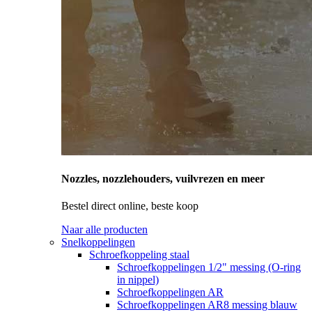
Nozzles, nozzlehouders, vuilvrezen en meer
Bestel direct online, beste koop
Naar alle producten
Snelkoppelingen
Schroefkoppeling staal
Schroefkoppelingen 1/2" messing (O-ring
in nippel)
Schroefkoppelingen AR
Schroefkoppelingen AR8 messing blauw