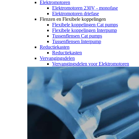
Elektromotoren
Elektromotoren 230V - monofase
Elektromotoren driefase
Flenzen en Flexibele koppelingen
Flexibele koppelingen Cat pumps
Flexibele koppelingen Interpump
Tussenflensen Cat pumps
Tussenflensen Interpump
Reductiekasten
Reductiekasten
Vervangingsdelen
Vervangingsdelen voor Elektromotoren