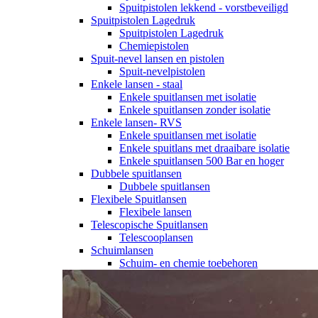
Spuitpistolen lekkend - vorstbeveiligd
Spuitpistolen Lagedruk
Spuitpistolen Lagedruk
Chemiepistolen
Spuit-nevel lansen en pistolen
Spuit-nevelpistolen
Enkele lansen - staal
Enkele spuitlansen met isolatie
Enkele spuitlansen zonder isolatie
Enkele lansen- RVS
Enkele spuitlansen met isolatie
Enkele spuitlans met draaibare isolatie
Enkele spuitlansen 500 Bar en hoger
Dubbele spuitlansen
Dubbele spuitlansen
Flexibele Spuitlansen
Flexibele lansen
Telescopische Spuitlansen
Telescooplansen
Schuimlansen
Schuim- en chemie toebehoren