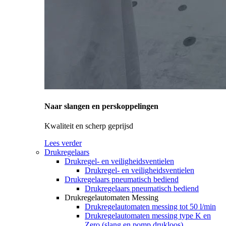
Naar slangen en perskoppelingen
Kwaliteit en scherp geprijsd
Lees verder
Drukregelaars
Drukregel- en veiligheidsventielen
Drukregel- en veiligheidsventielen
Drukregelaars pneumatisch bediend
Drukregelaars pneumatisch bediend
Drukregelautomaten Messing
Drukregelautomaten messing tot 50 l/min
Drukregelautomaten messing type K en
Zero (slang en pomp drukloos)