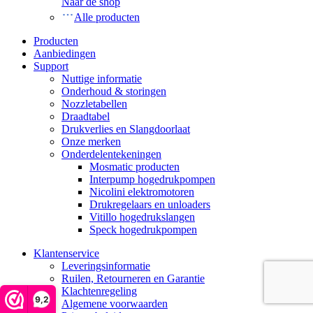
Naar de shop
Alle producten
Producten
Aanbiedingen
Support
Nuttige informatie
Onderhoud & storingen
Nozzletabellen
Draadtabel
Drukverlies en Slangdoorlaat
Onze merken
Onderdelentekeningen
Mosmatic producten
Interpump hogedrukpompen
Nicolini elektromotoren
Drukregelaars en unloaders
Vitillo hogedrukslangen
Speck hogedrukpompen
Klantenservice
Leveringsinformatie
Ruilen, Retourneren en Garantie
Klachtenregeling
9,2
Algemene voorwaarden