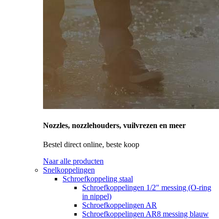
Nozzles, nozzlehouders, vuilvrezen en meer
Bestel direct online, beste koop
Naar alle producten
Snelkoppelingen
Schroefkoppeling staal
Schroefkoppelingen 1/2" messing (O-ring
in nippel)
Schroefkoppelingen AR
Schroefkoppelingen AR8 messing blauw