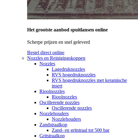
Het grootste aanbod spuitlansen online
Scherpe prijzen en snel geleverd
Bestel direct online
Nozzles en Reinigingskoppen
Nozzles
Lagedruknozzles
RVS hogedruknozzles
RVS hogedruknozzles met keramische
insert
Rioolnozzles
Rioolnozzles
Oscillerende nozzles
Oscillerende nozzles
Nozzlehouders
Nozzlehouders
Zandstraalkop
Zand- en gritstraal tot 500 bar
Gritstraalkop