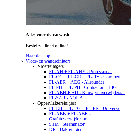
Alles voor de carwash
Bestel ze direct online!
Naar de shop
Vloer- en wandreinigers
Vloerreinigers
FL-AH + FL-AHY - Professional
FL-CG + FL-CR + FL-RY - Commercial
FL-AER + AEG - Allrounder
FL-PH + FL-PB - Contractor + BIG
FL-ABH-KAU - Kauwgomverwijderaar
FL-SAR - AQUA
Oppervlaktereinigers
FL-EB + FL-EG + FL-ER - Universal
FL-ABB + FL-ABK -
Grafitieverwijderaar
STM - Steaminator
DR - Dakreiniger