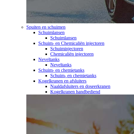
Spuiten en schuimen
Schuimlansen
Schuimlansen
Schuim- en Chemicaliën injectoren
Schuiminjectoren
Chemicaliën injectoren
Neveltanks
Neveltanks
Schuim- en chemietanks
Schuim- en chemietanks
Kogelkranen en afsluiters
Naaldafsluiters en doseerkranen
Kogelkranen handbediend