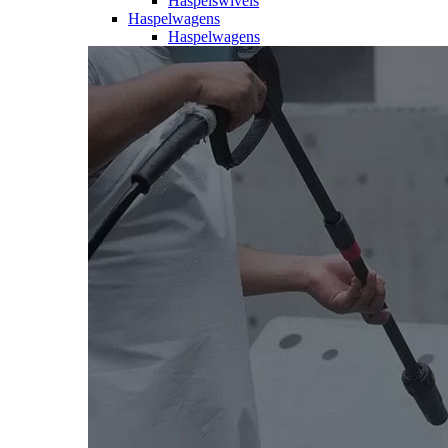
Haspelswivels
Haspelwagens
Haspelwagens