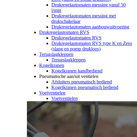
Drukregelautomaten messing vanaf 50
l/min
Drukregelautomaten messing met
drukschakelaar
Drukregelautomaten aanbouwuitvoering
Drukregelautomaten RVS
Drukregelautomaten RVS
Drukregelautomaten RVS type K en Zero
(slang en pomp drukloos)
Terugslagkleppen
Terugslagkleppen
Kogelkranen
Kogelkranen handbediend
Pneumatische aan/uit ventielen
Afsluiters pneumatisch bediend
Kogelkranen pneumatisch bediend
Voetventielen
Voetventielen