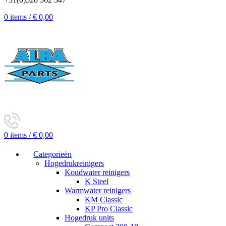
0
items
/
€
0,00
0
items
/
€
0,00
Categorieën
Hogedrukreinigers
Koudwater reinigers
K Steel
Warmwater reinigers
KM Classic
KP Pro Classic
Hogedruk units