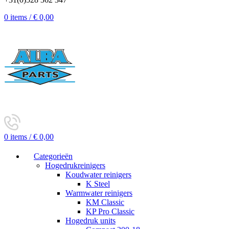
0
items
/
€
0,00
0
items
/
€
0,00
Categorieën
Hogedrukreinigers
Koudwater reinigers
K Steel
Warmwater reinigers
KM Classic
KP Pro Classic
Hogedruk units