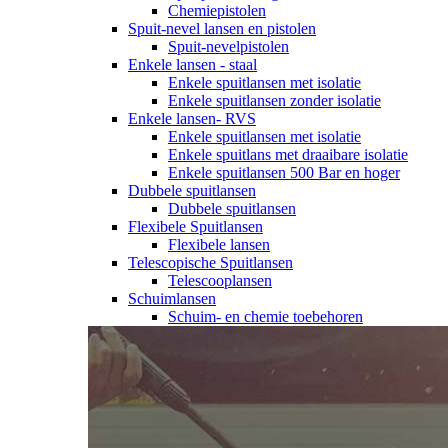
Chemiepistolen
Spuit-nevel lansen en pistolen
Spuit-nevelpistolen
Enkele lansen - staal
Enkele spuitlansen met isolatie
Enkele spuitlansen zonder isolatie
Enkele lansen- RVS
Enkele spuitlansen met isolatie
Enkele spuitlans met draaibare isolatie
Enkele spuitlansen 500 Bar en hoger
Dubbele spuitlansen
Dubbele spuitlansen
Flexibele Spuitlansen
Flexibele lansen
Telescopische Spuitlansen
Telescooplansen
Schuimlansen
Schuim- en chemie toebehoren