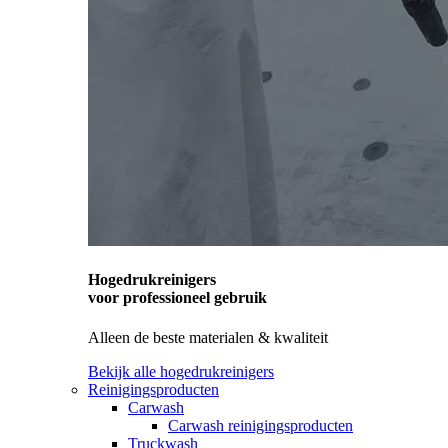
Hogedrukreinigers
voor professioneel gebruik
Alleen de beste materialen & kwaliteit
Bekijk alle hogedrukreinigers
Reinigingsproducten
Carwash
Carwash reinigingsproducten
Truckwash