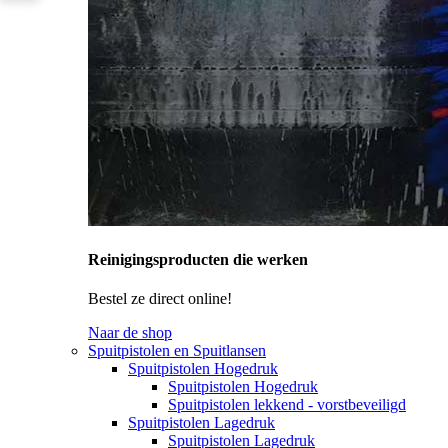
Reinigingsproducten die werken
Bestel ze direct online!
Naar de shop
Spuitpistolen en Spuitlansen
Spuitpistolen Hogedruk
Spuitpistolen Hogedruk
Spuitpistolen lekkend - vorstbeveiligd
Spuitpistolen Lagedruk
Spuitpistolen Lagedruk