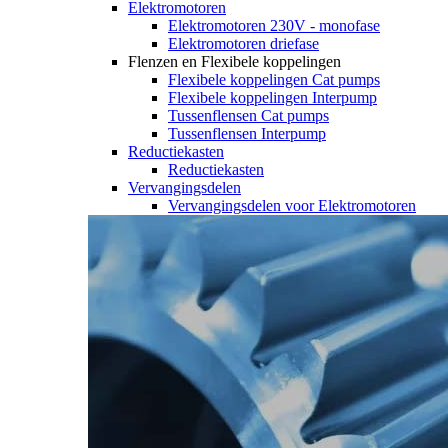
Elektromotoren
Elektromotoren 230V - monofase
Elektromotoren driefase
Flenzen en Flexibele koppelingen
Flexibele koppelingen Cat pumps
Flexibele koppelingen Interpump
Tussenflensen Cat pumps
Tussenflensen Interpump
Reductiekasten
Reductiekasten
Vervangingsdelen
Vervangingsdelen voor Elektromotoren