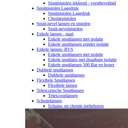
Spuitpistolen lekkend - vorstbeveiligd
Spuitpistolen Lagedruk
Spuitpistolen Lagedruk
Chemiepistolen
Spuit-nevel lansen en pistolen
Spuit-nevelpistolen
Enkele lansen - staal
Enkele spuitlansen met isolatie
Enkele spuitlansen zonder isolatie
Enkele lansen- RVS
Enkele spuitlansen met isolatie
Enkele spuitlans met draaibare isolatie
Enkele spuitlansen 500 Bar en hoger
Dubbele spuitlansen
Dubbele spuitlansen
Flexibele Spuitlansen
Flexibele lansen
Telescopische Spuitlansen
Telescooplansen
Schuimlansen
Schuim- en chemie toebehoren