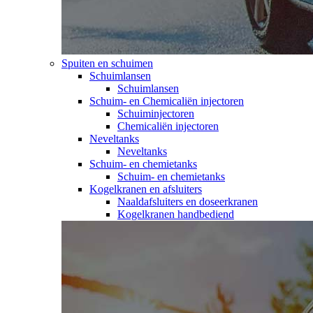
Spuiten en schuimen
Schuimlansen
Schuimlansen
Schuim- en Chemicaliën injectoren
Schuiminjectoren
Chemicaliën injectoren
Neveltanks
Neveltanks
Schuim- en chemietanks
Schuim- en chemietanks
Kogelkranen en afsluiters
Naaldafsluiters en doseerkranen
Kogelkranen handbediend