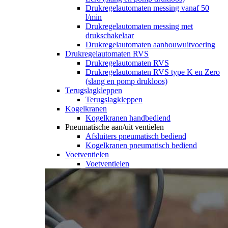
Drukregelautomaten messing vanaf 50
l/min
Drukregelautomaten messing met
drukschakelaar
Drukregelautomaten aanbouwuitvoering
Drukregelautomaten RVS
Drukregelautomaten RVS
Drukregelautomaten RVS type K en Zero
(slang en pomp drukloos)
Terugslagkleppen
Terugslagkleppen
Kogelkranen
Kogelkranen handbediend
Pneumatische aan/uit ventielen
Afsluiters pneumatisch bediend
Kogelkranen pneumatisch bediend
Voetventielen
Voetventielen