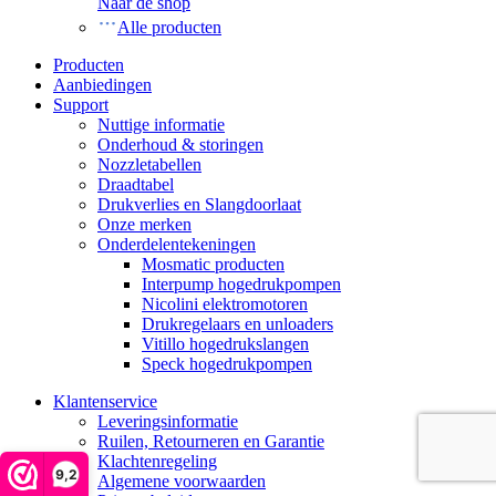
Naar de shop
Alle producten
Producten
Aanbiedingen
Support
Nuttige informatie
Onderhoud & storingen
Nozzletabellen
Draadtabel
Drukverlies en Slangdoorlaat
Onze merken
Onderdelentekeningen
Mosmatic producten
Interpump hogedrukpompen
Nicolini elektromotoren
Drukregelaars en unloaders
Vitillo hogedrukslangen
Speck hogedrukpompen
Klantenservice
Leveringsinformatie
Ruilen, Retourneren en Garantie
Klachtenregeling
9,2
Algemene voorwaarden