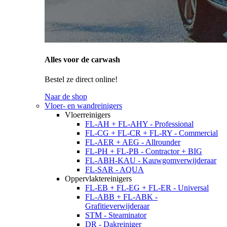
Alles voor de carwash
Bestel ze direct online!
Naar de shop
Vloer- en wandreinigers
Vloerreinigers
FL-AH + FL-AHY - Professional
FL-CG + FL-CR + FL-RY - Commercial
FL-AER + AEG - Allrounder
FL-PH + FL-PB - Contractor + BIG
FL-ABH-KAU - Kauwgomverwijderaar
FL-SAR - AQUA
Oppervlaktereinigers
FL-EB + FL-EG + FL-ER - Universal
FL-ABB + FL-ABK -
Grafitieverwijderaar
STM - Steaminator
DR - Dakreiniger