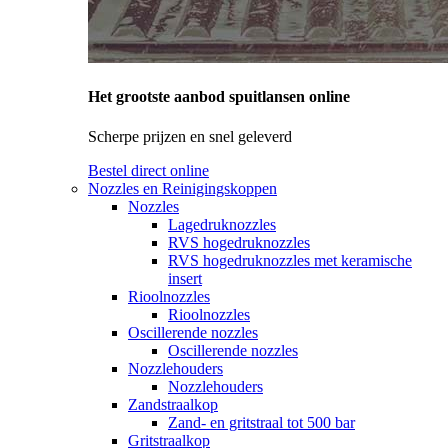
Het grootste aanbod spuitlansen online
Scherpe prijzen en snel geleverd
Bestel direct online
Nozzles en Reinigingskoppen
Nozzles
Lagedruknozzles
RVS hogedruknozzles
RVS hogedruknozzles met keramische
insert
Rioolnozzles
Rioolnozzles
Oscillerende nozzles
Oscillerende nozzles
Nozzlehouders
Nozzlehouders
Zandstraalkop
Zand- en gritstraal tot 500 bar
Gritstraalkop