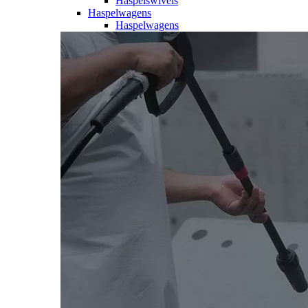
Haspelswivels
Haspelwagens
Haspelwagens