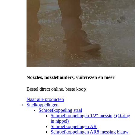
Nozzles, nozzlehouders, vuilvrezen en meer
Bestel direct online, beste koop
Naar alle producten
Snelkoppelingen
Schroefkoppeling staal
Schroefkoppelingen 1/2" messing (O-ring
in nippel)
Schroefkoppelingen AR
Schroefkoppelingen AR8 messing blauw