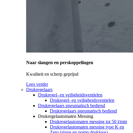
Naar slangen en perskoppelingen
Kwaliteit en scherp geprijsd
Lees verder
Drukregelaars
Drukregel- en veiligheidsventielen
Drukregel- en veiligheidsventielen
Drukregelaars pneumatisch bediend
Drukregelaars pneumatisch bediend
Drukregelautomaten Messing
Drukregelautomaten messing tot 50 l/min
Drukregelautomaten messing type K en
Zero (slang en pomp drukloos)