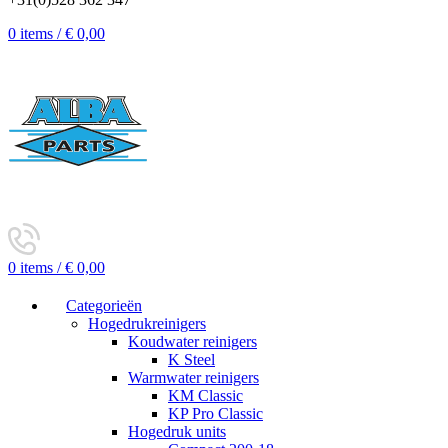
0
items
/
€
0,00
0
items
/
€
0,00
Categorieën
Hogedrukreinigers
Koudwater reinigers
K Steel
Warmwater reinigers
KM Classic
KP Pro Classic
Hogedruk units