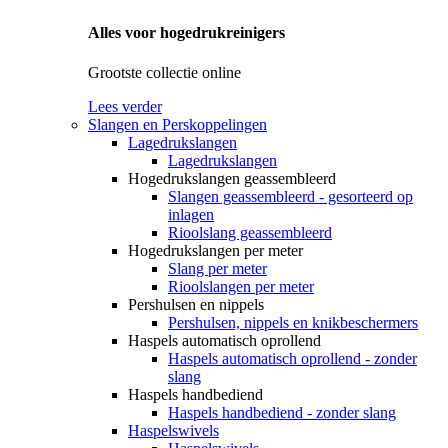
Alles voor hogedrukreinigers
Grootste collectie online
Lees verder
Slangen en Perskoppelingen
Lagedrukslangen
Lagedrukslangen
Hogedrukslangen geassembleerd
Slangen geassembleerd - gesorteerd op
inlagen
Rioolslang geassembleerd
Hogedrukslangen per meter
Slang per meter
Rioolslangen per meter
Pershulsen en nippels
Pershulsen, nippels en knikbeschermers
Haspels automatisch oprollend
Haspels automatisch oprollend - zonder
slang
Haspels handbediend
Haspels handbediend - zonder slang
Haspelswivels