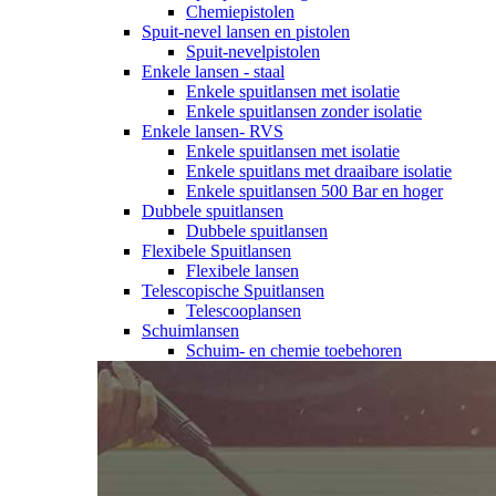
Chemiepistolen
Spuit-nevel lansen en pistolen
Spuit-nevelpistolen
Enkele lansen - staal
Enkele spuitlansen met isolatie
Enkele spuitlansen zonder isolatie
Enkele lansen- RVS
Enkele spuitlansen met isolatie
Enkele spuitlans met draaibare isolatie
Enkele spuitlansen 500 Bar en hoger
Dubbele spuitlansen
Dubbele spuitlansen
Flexibele Spuitlansen
Flexibele lansen
Telescopische Spuitlansen
Telescooplansen
Schuimlansen
Schuim- en chemie toebehoren