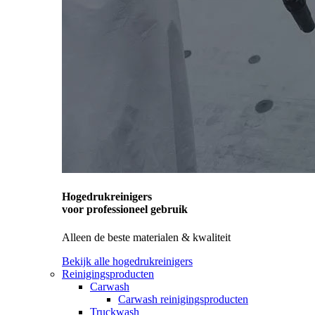
Hogedrukreinigers
voor professioneel gebruik
Alleen de beste materialen & kwaliteit
Bekijk alle hogedrukreinigers
Reinigingsproducten
Carwash
Carwash reinigingsproducten
Truckwash