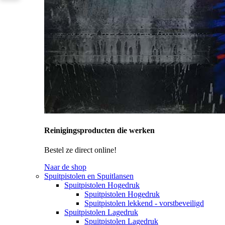
Reinigingsproducten die werken
Bestel ze direct online!
Naar de shop
Spuitpistolen en Spuitlansen
Spuitpistolen Hogedruk
Spuitpistolen Hogedruk
Spuitpistolen lekkend - vorstbeveiligd
Spuitpistolen Lagedruk
Spuitpistolen Lagedruk