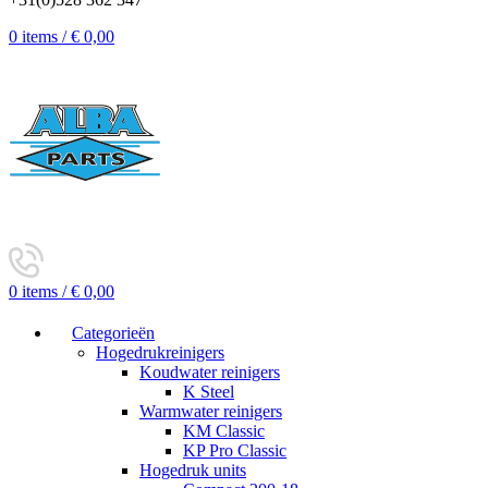
0
items
/
€
0,00
0
items
/
€
0,00
Categorieën
Hogedrukreinigers
Koudwater reinigers
K Steel
Warmwater reinigers
KM Classic
KP Pro Classic
Hogedruk units