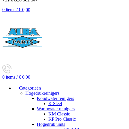
0
items
/
€
0,00
0
items
/
€
0,00
Categorieën
Hogedrukreinigers
Koudwater reinigers
K Steel
Warmwater reinigers
KM Classic
KP Pro Classic
Hogedruk units