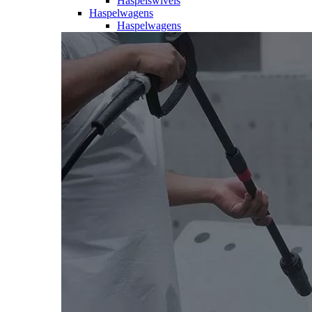
Haspelswivels
Haspelwagens
Haspelwagens