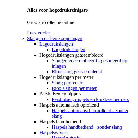
Alles voor hogedrukreinigers
Grootste collectie online
Lees verder
Slangen en Perskoppelingen
Lagedrukslangen
Lagedrukslangen
Hogedrukslangen geassembleerd
Slangen geassembleerd - gesorteerd op
inlagen
Rioolslang geassembleerd
Hogedrukslangen per meter
Slang per meter
Rioolslangen per meter
Pershulsen en nippels
Pershulsen, nippels en knikbeschermers
Haspels automatisch oprollend
Haspels automatisch oprollend - zonder
slang
Haspels handbediend
Haspels handbediend - zonder slang
Haspelswivels