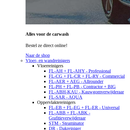
Alles voor de carwash
Bestel ze direct online!
Naar de shop
Vloer- en wandreinigers
Vloerreinigers
FL-AH + FL-AHY - Professional
FL-CG + FL-CR + FL-RY - Commercial
FL-AER + AEG - Allrounder
FL-PH + FL-PB - Contractor + BIG
FL-ABH-KAU - Kauwgomverwijderaar
FL-SAR - AQUA
Oppervlaktereinigers
FL-EB + FL-EG + FL-ER - Universal
FL-ABB + FL-ABK -
Grafitieverwijderaar
STM - Steaminator
DR - Dakreiniger