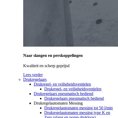
Naar slangen en perskoppelingen
Kwaliteit en scherp geprijsd
Lees verder
Drukregelaars
Drukregel- en veiligheidsventielen
Drukregel- en veiligheidsventielen
Drukregelaars pneumatisch bediend
Drukregelaars pneumatisch bediend
Drukregelautomaten Messing
Drukregelautomaten messing tot 50 l/min
Drukregelautomaten messing type K en
Zero (slang en pomp drukloos)