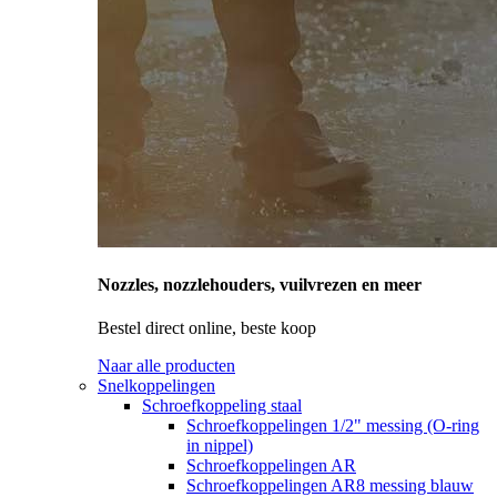
Nozzles, nozzlehouders, vuilvrezen en meer
Bestel direct online, beste koop
Naar alle producten
Snelkoppelingen
Schroefkoppeling staal
Schroefkoppelingen 1/2" messing (O-ring
in nippel)
Schroefkoppelingen AR
Schroefkoppelingen AR8 messing blauw