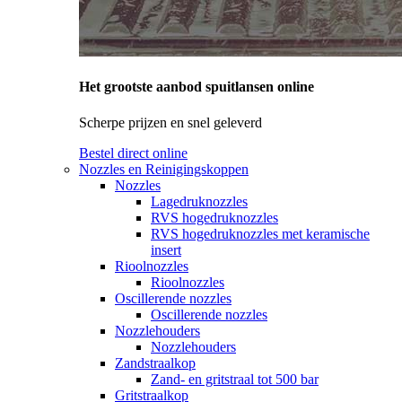
Het grootste aanbod spuitlansen online
Scherpe prijzen en snel geleverd
Bestel direct online
Nozzles en Reinigingskoppen
Nozzles
Lagedruknozzles
RVS hogedruknozzles
RVS hogedruknozzles met keramische
insert
Rioolnozzles
Rioolnozzles
Oscillerende nozzles
Oscillerende nozzles
Nozzlehouders
Nozzlehouders
Zandstraalkop
Zand- en gritstraal tot 500 bar
Gritstraalkop