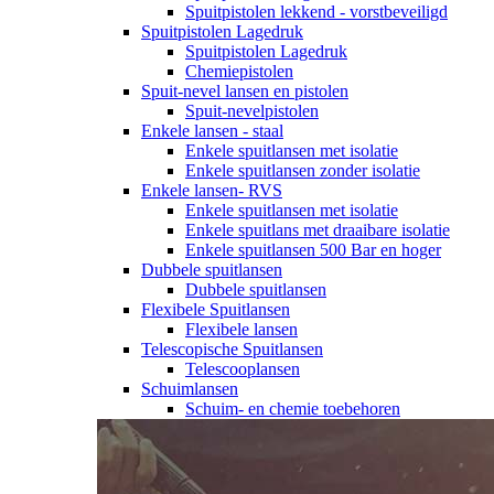
Spuitpistolen lekkend - vorstbeveiligd
Spuitpistolen Lagedruk
Spuitpistolen Lagedruk
Chemiepistolen
Spuit-nevel lansen en pistolen
Spuit-nevelpistolen
Enkele lansen - staal
Enkele spuitlansen met isolatie
Enkele spuitlansen zonder isolatie
Enkele lansen- RVS
Enkele spuitlansen met isolatie
Enkele spuitlans met draaibare isolatie
Enkele spuitlansen 500 Bar en hoger
Dubbele spuitlansen
Dubbele spuitlansen
Flexibele Spuitlansen
Flexibele lansen
Telescopische Spuitlansen
Telescooplansen
Schuimlansen
Schuim- en chemie toebehoren