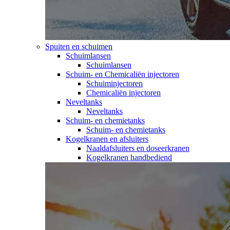
Spuiten en schuimen
Schuimlansen
Schuimlansen
Schuim- en Chemicaliën injectoren
Schuiminjectoren
Chemicaliën injectoren
Neveltanks
Neveltanks
Schuim- en chemietanks
Schuim- en chemietanks
Kogelkranen en afsluiters
Naaldafsluiters en doseerkranen
Kogelkranen handbediend