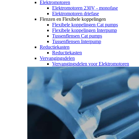
Elektromotoren
Elektromotoren 230V - monofase
Elektromotoren driefase
Flenzen en Flexibele koppelingen
Flexibele koppelingen Cat pumps
Flexibele koppelingen Interpump
Tussenflensen Cat pumps
Tussenflensen Interpump
Reductiekasten
Reductiekasten
Vervangingsdelen
Vervangingsdelen voor Elektromotoren