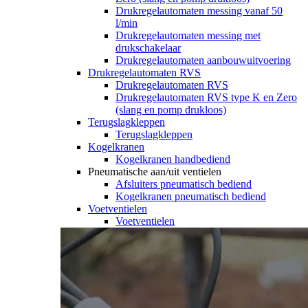
Drukregelautomaten messing vanaf 50
l/min
Drukregelautomaten messing met
drukschakelaar
Drukregelautomaten aanbouwuitvoering
Drukregelautomaten RVS
Drukregelautomaten RVS
Drukregelautomaten RVS type K en Zero
(slang en pomp drukloos)
Terugslagkleppen
Terugslagkleppen
Kogelkranen
Kogelkranen handbediend
Pneumatische aan/uit ventielen
Afsluiters pneumatisch bediend
Kogelkranen pneumatisch bediend
Voetventielen
Voetventielen