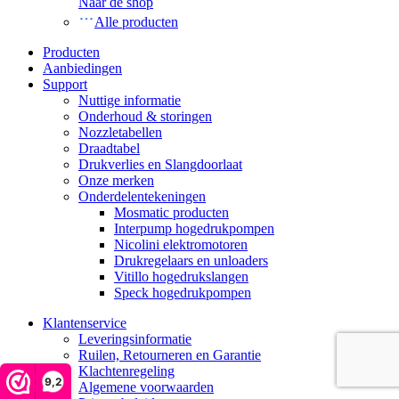
Naar de shop
Alle producten
Producten
Aanbiedingen
Support
Nuttige informatie
Onderhoud & storingen
Nozzletabellen
Draadtabel
Drukverlies en Slangdoorlaat
Onze merken
Onderdelentekeningen
Mosmatic producten
Interpump hogedrukpompen
Nicolini elektromotoren
Drukregelaars en unloaders
Vitillo hogedrukslangen
Speck hogedrukpompen
Klantenservice
Leveringsinformatie
Ruilen, Retourneren en Garantie
Klachtenregeling
9,2
Algemene voorwaarden